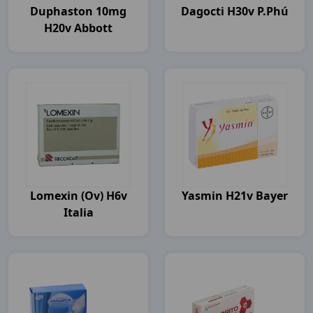
Duphaston 10mg
Dagocti H30v P.Phú
H20v Abbott
Lomexin (ov) H6v
Yasmin H21v Bayer
Italia