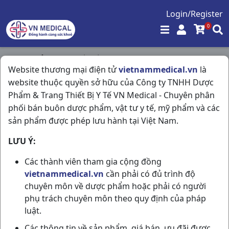
Login/Register
0
Trang chủ
/
Nội Tiết Tố - Phụ Khoa - Nam Khoa
/
Website thương mại điện tử
vietnammedical.vn
là
Nanfizy 100mg H1vi3v Moldova
website thuộc quyền sở hữu của Công ty TNHH Dược
Phẩm & Trang Thiết Bị Y Tế VN Medical - Chuyên phân
phối bán buôn dược phẩm, vật tư y tế, mỹ phẩm và các
sản phẩm được phép lưu hành tại Việt Nam.
LƯU Ý:
Các thành viên tham gia cộng đồng
vietnammedical.vn
cần phải có đủ trình độ
chuyên môn về dược phẩm hoặc phải có người
phụ trách chuyên môn theo quy định của pháp
luật.
Các thông tin về sản phẩm, giá bán, ưu đãi được