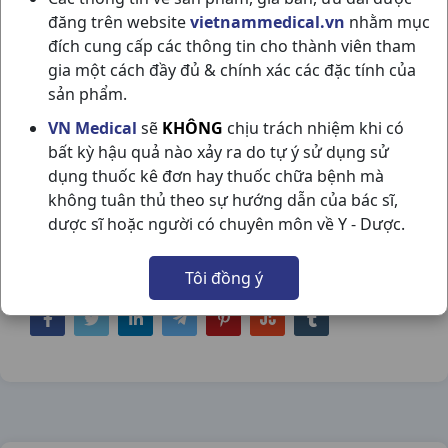
đăng trên website
vietnammedical.vn
nhằm mục
đích cung cấp các thông tin cho thành viên tham
gia một cách đầy đủ & chính xác các đặc tính của
sản phẩm.
NANFIZY 100MG H1VI3V MOLDOVA
VN Medical
sẽ
KHÔNG
chịu trách nhiệm khi có
bất kỳ hậu quả nào xảy ra do tự ý sử dụng sử
NSX:
Moldova
dụng thuốc kê đơn hay thuốc chữa bệnh mà
không tuân thủ theo sự hướng dẫn của bác sĩ,
Nhóm hàng:
Nội Tiết Tố - Phụ Khoa - Nam
dược sĩ hoặc người có chuyên môn về Y - Dược.
Khoa,
Tôi đồng ý
Chia sẻ qua mạng xã hội: