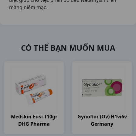
biệt giúp cho việc phân bố đều Natamysin trên
màng niêm mạc.
CÓ THỂ BẠN MUỐN MUA
Medskin Fusi T10gr
Gynoflor (ov) H1vi6v
DHG Pharma
Germany