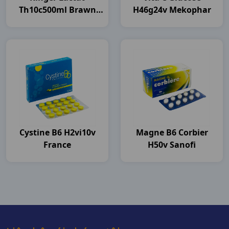
Th10c500ml Brawn
H46g24v Mekophar
India
Cystine B6 H2vi10v
Magne B6 Corbier
France
H50v Sanofi