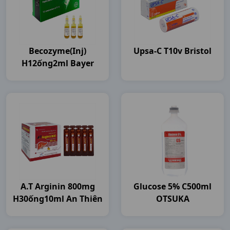
Becozyme(inj)
Upsa-C T10v Bristol
H12ống2ml Bayer
A.t Arginin 800mg
Glucose 5% C500ml
H30ống10ml An Thiên
OTSUKA