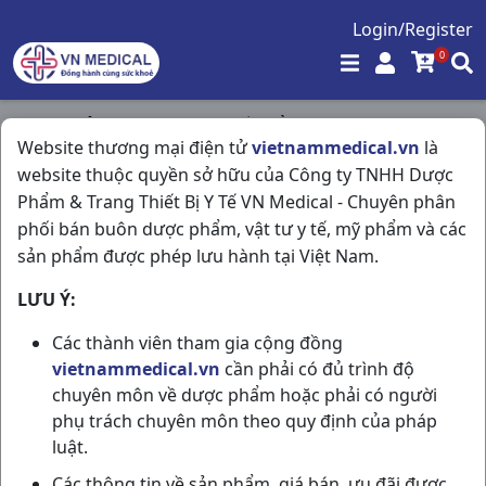
Login/Register
0
Trang chủ
/
Vitamin & Thuốc Bổ
/
Website thương mại điện tử
vietnammedical.vn
là
Calcium Corbiere H30ống5ml Sanofi
website thuộc quyền sở hữu của Công ty TNHH Dược
Phẩm & Trang Thiết Bị Y Tế VN Medical - Chuyên phân
phối bán buôn dược phẩm, vật tư y tế, mỹ phẩm và các
sản phẩm được phép lưu hành tại Việt Nam.
LƯU Ý:
Các thành viên tham gia cộng đồng
vietnammedical.vn
cần phải có đủ trình độ
chuyên môn về dược phẩm hoặc phải có người
phụ trách chuyên môn theo quy định của pháp
luật.
Các thông tin về sản phẩm, giá bán, ưu đãi được