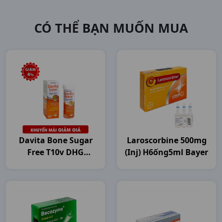
CÓ THỂ BẠN MUỐN MUA
Davita Bone Sugar
Laroscorbine 500mg
Free T10v DHG
(inj) H6ống5ml Bayer
Pharma