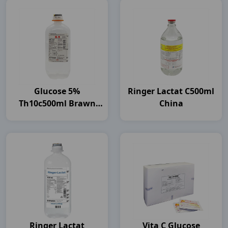
Glucose 5%
Ringer Lactat C500ml
Th10c500ml Brawn
China
India
Ringer Lactat
Vita C Glucose