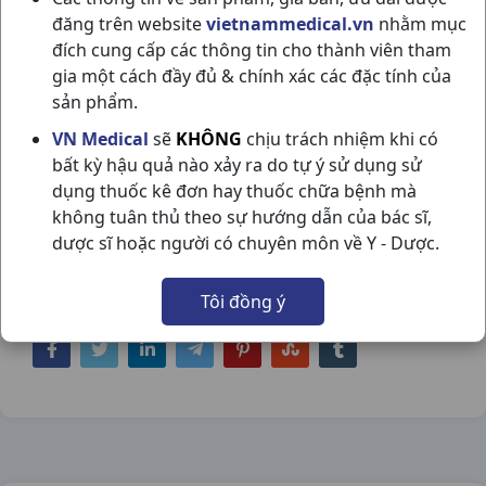
đăng trên website
vietnammedical.vn
nhằm mục
đích cung cấp các thông tin cho thành viên tham
gia một cách đầy đủ & chính xác các đặc tính của
sản phẩm.
CALCIUM CORBIERE H30ỐNG5ML
VN Medical
sẽ
KHÔNG
chịu trách nhiệm khi có
bất kỳ hậu quả nào xảy ra do tự ý sử dụng sử
SANOFI
dụng thuốc kê đơn hay thuốc chữa bệnh mà
NSX:
Sanofi
không tuân thủ theo sự hướng dẫn của bác sĩ,
dược sĩ hoặc người có chuyên môn về Y - Dược.
Nhóm hàng:
Vitamin & Thuốc Bổ,
Tôi đồng ý
Chia sẻ qua mạng xã hội: