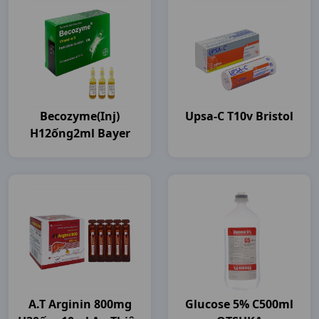
Becozyme(inj)
Upsa-C T10v Bristol
H12ống2ml Bayer
A.t Arginin 800mg
Glucose 5% C500ml