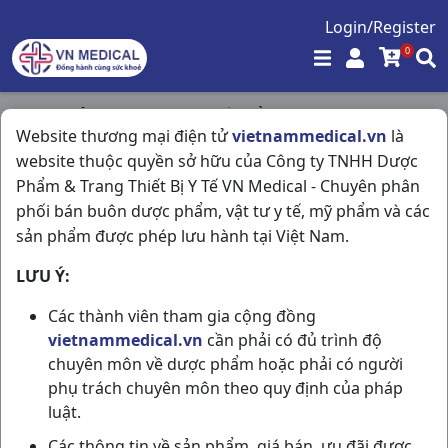
Login/Register
0
Trang chủ
/
Vitamin & Thuốc Bổ
/
Website thương mại điện tử
vietnammedical.vn
là
Vitamin C500 (inj) H6ống5ml Fesenius Kabi VN
website thuộc quyền sở hữu của Công ty TNHH Dược
Phẩm & Trang Thiết Bị Y Tế VN Medical - Chuyên phân
phối bán buôn dược phẩm, vật tư y tế, mỹ phẩm và các
sản phẩm được phép lưu hành tại Việt Nam.
LƯU Ý:
Các thành viên tham gia cộng đồng
vietnammedical.vn
cần phải có đủ trình độ
chuyên môn về dược phẩm hoặc phải có người
phụ trách chuyên môn theo quy định của pháp
luật.
Các thông tin về sản phẩm, giá bán, ưu đãi được