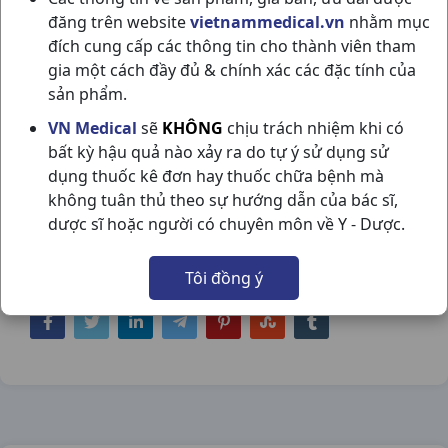
đăng trên website
vietnammedical.vn
nhằm mục
đích cung cấp các thông tin cho thành viên tham
gia một cách đầy đủ & chính xác các đặc tính của
sản phẩm.
VITAMIN C500 (INJ) H6ỐNG5ML
VN Medical
sẽ
KHÔNG
chịu trách nhiệm khi có
bất kỳ hậu quả nào xảy ra do tự ý sử dụng sử
FESENIUS KABI VN
dụng thuốc kê đơn hay thuốc chữa bệnh mà
NSX:
Fesenius Kabi VN
không tuân thủ theo sự hướng dẫn của bác sĩ,
dược sĩ hoặc người có chuyên môn về Y - Dược.
Nhóm hàng:
Vitamin & Thuốc Bổ,
Tôi đồng ý
Chia sẻ qua mạng xã hội: