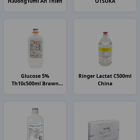
H30ống10ml An Thiên
OTSUKA
Glucose 5%
Ringer Lactat C500ml
Th10c500ml Brawn
China
India