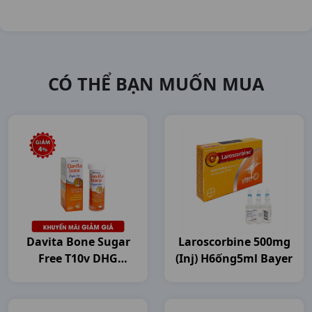
CÓ THỂ BẠN MUỐN MUA
Davita Bone Sugar
Laroscorbine 500mg
Free T10v DHG
(inj) H6ống5ml Bayer
Pharma