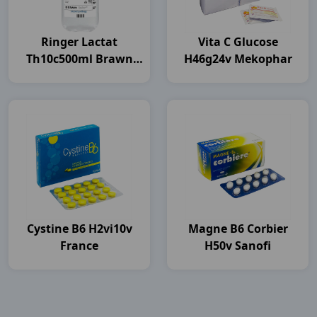
Ringer Lactat
Vita C Glucose
Th10c500ml Brawn
H46g24v Mekophar
India
Cystine B6 H2vi10v
Magne B6 Corbier
France
H50v Sanofi