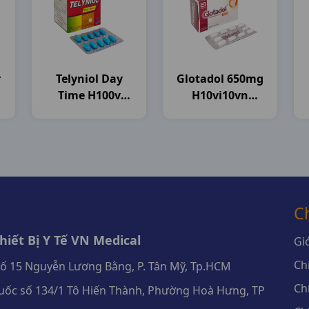
r
Telyniol Day
Glotadol 650mg
Time H100v
H10vi10vn
Thành Nam
Glomed
C
iết Bị Y Tế VN Medical
Giớ
Ch
số 15 Nguyễn Lương Bằng, P. Tân Mỹ, Tp.HCM
Ch
ốc số 134/1 Tô Hiến Thành, Phường Hoà Hưng, TP