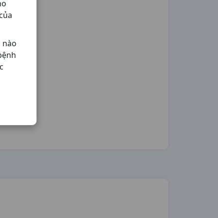
ho
 của
ả nào
 bệnh
c