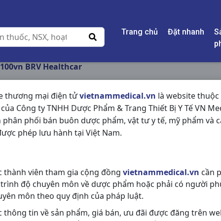
Trang chủ
Đặt nhanh
S
p
H100vn BRV Healthcar
e thương mại điện tử
vietnammedical.vn
là website thuộc
 của Công ty TNHH Dược Phẩm & Trang Thiết Bị Y Tế VN Med
BIVIFLU H100VN BR
 phân phối bán buôn dược phẩm, vật tư y tế, mỹ phẩm và c
ược phép lưu hành tại Việt Nam.
NSX:
BRV Healthcar
Nhóm hàng:
Giảm Đau - Hạ Sốt,
c thành viên tham gia cộng đồng
vietnammedical.vn
cần p
Chia sẻ qua mạng xã hội:
 trình độ chuyên môn về dược phẩm hoặc phải có người ph
uyên môn theo quy định của pháp luật.
c thông tin về sản phẩm, giá bán, ưu đãi được đăng trên we