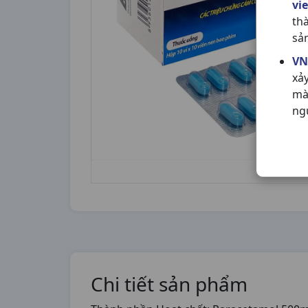
vi
th
sả
VN
xả
mà
ng
Chi tiết sản phẩm