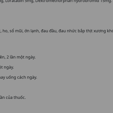
mg, Loratadin 5mg, Dextromethorphan hydrobromid 15mg.
t, ho, sổ mũi, ớn lạnh, đau đầu, đau nhức bắp thịt xương k
ên, 2 lần một ngày.
ột ngày.
hay uống cách ngày.
ần của thuốc.