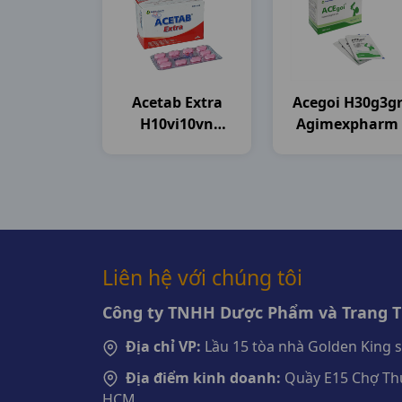
Acetab Extra
Acegoi H30g3g
H10vi10vn
Agimexpharm
Agimexpharm
Liên hệ với chúng tôi
Công ty TNHH Dược Phẩm và Trang Th
Địa chỉ VP:
Lầu 15 tòa nhà Golden King 
Địa điểm kinh doanh:
Quầy E15 Chợ Thu
HCM