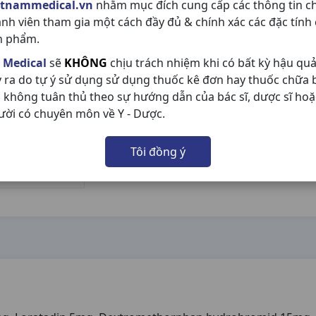
etnammedical.vn
nhằm mục đích cung cấp các thông tin c
ành viên tham gia một cách đầy đủ & chính xác các đặc tính
n phẩm.
 Medical
sẽ
KHÔNG
chịu trách nhiệm khi có bất kỳ hậu qu
y ra do tự ý sử dụng sử dụng thuốc kê đơn hay thuốc chữa
 không tuân thủ theo sự hướng dẫn của bác sĩ, dược sĩ hoặ
ười có chuyên môn về Y - Dược.
Tôi đồng ý