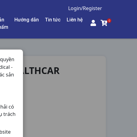
Login/Register
ản
Hướng dẫn
Tin tức
Liên hệ
0
hẩm
 quyền
ical -
V HEALTHCAR
ác sản
hải có
ụ trách
bsite