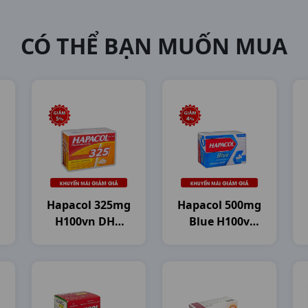
CÓ THỂ BẠN MUỐN MUA
Hapacol 325mg
Hapacol 500mg
H100vn DHG
Blue H100v
Pharma
DHG Pharma