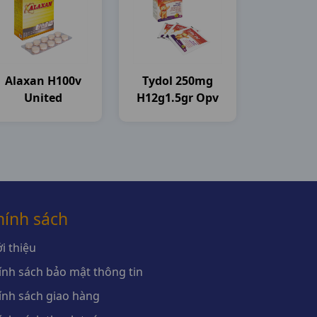
Alaxan H100v
Tydol 250mg
United
H12g1.5gr Opv
hính sách
i thiệu
ính sách bảo mật thông tin
ính sách giao hàng