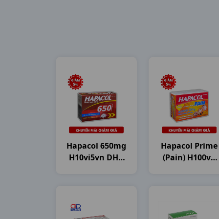
Hapacol 650mg
Hapacol Prime
H10vi5vn DHG
(Pain) H100vn
Pharma
DHG Pharma