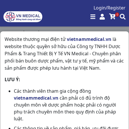
Login/Register
0
Trang chủ
/
Giảm Đau - Hạ Sốt
/
Website thương mại điện tử
vietnammedical.vn
là
Biviflu - F H100vbf BV pharma
website thuộc quyền sở hữu của Công ty TNHH Dược
Phẩm & Trang Thiết Bị Y Tế VN Medical - Chuyên phân
phối bán buôn dược phẩm, vật tư y tế, mỹ phẩm và các
sản phẩm được phép lưu hành tại Việt Nam.
LƯU Ý:
Các thành viên tham gia cộng đồng
vietnammedical.vn
cần phải có đủ trình độ
chuyên môn về dược phẩm hoặc phải có người
phụ trách chuyên môn theo quy định của pháp
luật.
Các thông tin về sản phẩm, giá bán, ưu đãi được