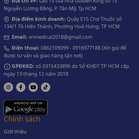
Địa chỉ VP:
Lầu 15 tòa nhà Golden King số 15
Nguyễn Lương Bằng, P. Tân Mỹ, Tp.HCM
Địa điểm kinh doanh:
Quầy E15 Chợ Thuốc số
134/1 Tô Hiến Thành, Phường Hoà Hưng, TP HCM
Email:
vnmedical2018@gmail.com
Điện thoại:
0862109099 - 0916977188 (Xin gọi để
được tư vấn và giao hàng tận nơi)
GPĐKKD:
số 0315433896 do Sở KHĐT TP HCM cấp
ngày 13 tháng 12 năm 2018
Chính sách
Giới thiệu