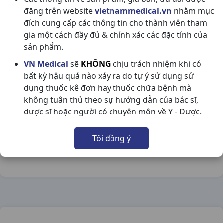
đăng trên website
vietnammedical.vn
nhằm mục
đích cung cấp các thông tin cho thành viên tham
gia một cách đầy đủ & chính xác các đặc tính của
sản phẩm.
BIVIFLU - F H100VBF BV PHARMA
VN Medical
sẽ
KHÔNG
chịu trách nhiệm khi có
bất kỳ hậu quả nào xảy ra do tự ý sử dụng sử
NSX:
BV pharma
dụng thuốc kê đơn hay thuốc chữa bệnh mà
không tuân thủ theo sự hướng dẫn của bác sĩ,
Nhóm hàng:
Giảm Đau - Hạ Sốt,
dược sĩ hoặc người có chuyên môn về Y - Dược.
Chia sẻ qua mạng xã hội:
Tôi đồng ý