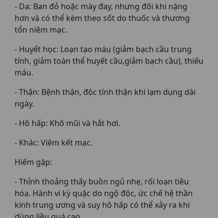
- Da: Ban đỏ hoặc mày đay, nhưng đôi khi nặng
hơn và có thể kèm theo sốt do thuốc và thương
tổn niêm mạc.
- Huyết học: Loạn tạo máu (giảm bạch cầu trung
tính, giảm toàn thể huyết cầu,giảm bạch cầu), thiếu
máu.
- Thận: Bệnh thận, độc tính thận khi lạm dụng dài
ngày.
- Hô hấp: Khô mũi và hắt hơi.
- Khác: Viêm kết mạc.
Hiếm gặp:
- Thỉnh thoảng thấy buồn ngủ nhẹ, rối loạn tiêu
hóa. Hành vi kỳ quặc do ngộ độc, ức chế hệ thần
kinh trung ương và suy hô hấp có thể xảy ra khi
dùng liều quá cao.