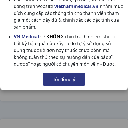
đăng trên website
vietnammedical.vn
nhằm mục
đích cung cấp các thông tin cho thành viên tham
gia một cách đầy đủ & chính xác các đặc tính của
sản phẩm.
YOOSUN RAU MÁ T25GR ĐẠI BẮC
VN Medical
sẽ
KHÔNG
chịu trách nhiệm khi có
bất kỳ hậu quả nào xảy ra do tự ý sử dụng sử
NSX:
Đại Bắc
dụng thuốc kê đơn hay thuốc chữa bệnh mà
không tuân thủ theo sự hướng dẫn của bác sĩ,
Nhóm hàng:
Hóa - Mỹ Phẩm,
dược sĩ hoặc người có chuyên môn về Y - Dược.
Chia sẻ qua mạng xã hội:
Tôi đồng ý