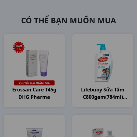
CÓ THỂ BẠN MUỐN MUA
Erossan Care T45g
Lifebuoy Sữa Tắm
DHG Pharma
C800gam(784ml)
Unilever VN