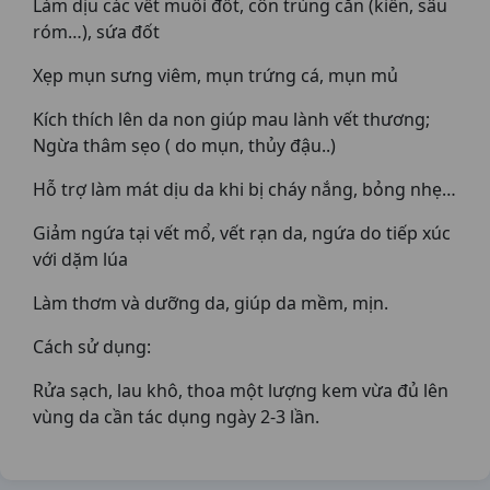
Làm dịu các vết muỗi đốt, côn trùng cắn (kiến, sâu
róm…), sứa đốt
Xẹp mụn sưng viêm, mụn trứng cá, mụn mủ
Kích thích lên da non giúp mau lành vết thương;
Ngừa thâm sẹo ( do mụn, thủy đậu..)
Hỗ trợ làm mát dịu da khi bị cháy nắng, bỏng nhẹ…
Giảm ngứa tại vết mổ, vết rạn da, ngứa do tiếp xúc
với dặm lúa
Làm thơm và dưỡng da, giúp da mềm, mịn.
Cách sử dụng:
Rửa sạch, lau khô, thoa một lượng kem vừa đủ lên
vùng da cần tác dụng ngày 2-3 lần.