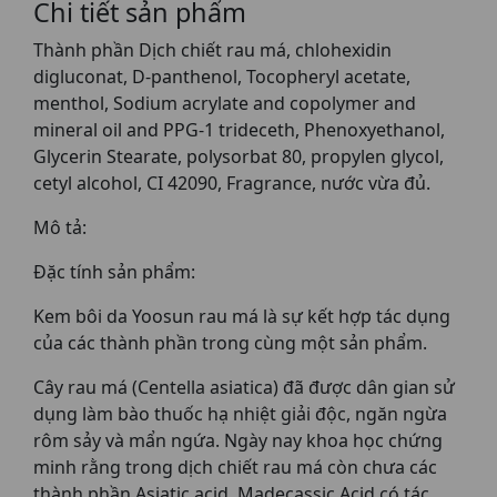
Chi tiết sản phẩm
Thành phần Dịch chiết rau má, chlohexidin
digluconat, D-panthenol, Tocopheryl acetate,
menthol, Sodium acrylate and copolymer and
mineral oil and PPG-1 trideceth, Phenoxyethanol,
Glycerin Stearate, polysorbat 80, propylen glycol,
cetyl alcohol, CI 42090, Fragrance, nước vừa đủ.
Mô tả:
Đặc tính sản phẩm:
Kem bôi da Yoosun rau má là sự kết hợp tác dụng
của các thành phần trong cùng một sản phẩm.
Cây rau má (Centella asiatica) đã được dân gian sử
dụng làm bào thuốc hạ nhiệt giải độc, ngăn ngừa
rôm sảy và mẩn ngứa. Ngày nay khoa học chứng
minh rằng trong dịch chiết rau má còn chưa các
thành phần Asiatic acid, Madecassic Acid có tác