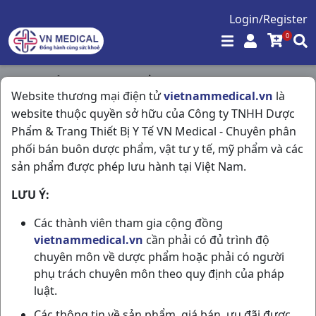
Login/Register
0
Trang chủ
/
Hóa - Mỹ Phẩm
/
Website thương mại điện tử
vietnammedical.vn
là
Yoosun Rau Má T25gr Đại Bắc
website thuộc quyền sở hữu của Công ty TNHH Dược
Phẩm & Trang Thiết Bị Y Tế VN Medical - Chuyên phân
phối bán buôn dược phẩm, vật tư y tế, mỹ phẩm và các
sản phẩm được phép lưu hành tại Việt Nam.
LƯU Ý:
Các thành viên tham gia cộng đồng
vietnammedical.vn
cần phải có đủ trình độ
chuyên môn về dược phẩm hoặc phải có người
phụ trách chuyên môn theo quy định của pháp
luật.
Các thông tin về sản phẩm, giá bán, ưu đãi được