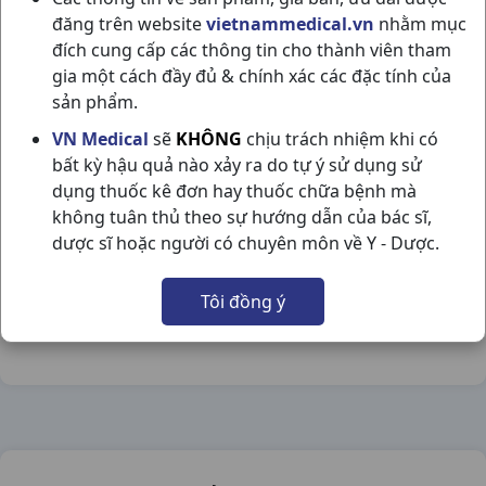
đăng trên website
vietnammedical.vn
nhằm mục
đích cung cấp các thông tin cho thành viên tham
gia một cách đầy đủ & chính xác các đặc tính của
sản phẩm.
YOOSUN NGHỆ T25GR ĐẠI BẮC
VN Medical
sẽ
KHÔNG
chịu trách nhiệm khi có
bất kỳ hậu quả nào xảy ra do tự ý sử dụng sử
NSX:
Đại Bắc
dụng thuốc kê đơn hay thuốc chữa bệnh mà
không tuân thủ theo sự hướng dẫn của bác sĩ,
Nhóm hàng:
Hóa - Mỹ Phẩm,
dược sĩ hoặc người có chuyên môn về Y - Dược.
Chia sẻ qua mạng xã hội:
Tôi đồng ý