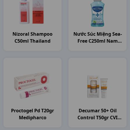
Nizoral Shampoo
Nước Súc Miệng Sea-
C50ml Thailand
Free C250ml Nam
Dược
Proctogel Pd T20gr
Decumar 50+ Oil
Medipharco
Control T50gr CVI
Pharma