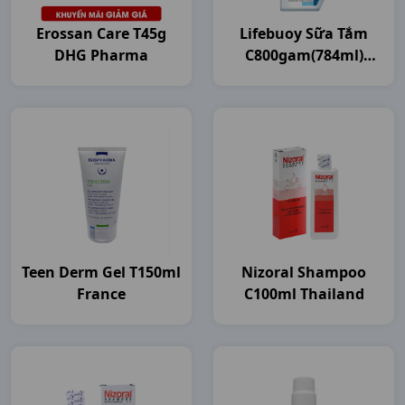
Erossan Care T45g
Lifebuoy Sữa Tắm
DHG Pharma
C800gam(784ml)
Unilever VN
Teen Derm Gel T150ml
Nizoral Shampoo
France
C100ml Thailand