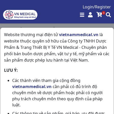
Login/Register
0
Trang chủ
/
Hóa - Mỹ Phẩm
/
Website thương mại điện tử
vietnammedical.vn
là
Yoosun Nghệ T25gr Đại Bắc
website thuộc quyền sở hữu của Công ty TNHH Dược
Phẩm & Trang Thiết Bị Y Tế VN Medical - Chuyên phân
phối bán buôn dược phẩm, vật tư y tế, mỹ phẩm và các
sản phẩm được phép lưu hành tại Việt Nam.
LƯU Ý:
Các thành viên tham gia cộng đồng
vietnammedical.vn
cần phải có đủ trình độ
chuyên môn về dược phẩm hoặc phải có người
phụ trách chuyên môn theo quy định của pháp
luật.
Các thông tin về sản phẩm, giá bán, ưu đãi được