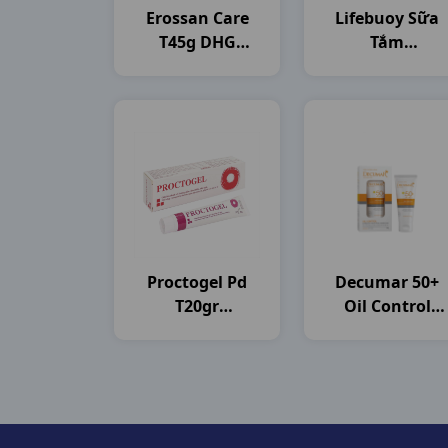
Erossan Care
Lifebuoy Sữa
T45g DHG
Tắm
Pharma
C800gam(784ml
Unilever VN
Proctogel Pd
Decumar 50+
T20gr
Oil Control
Medipharco
T50gr CVI
Pharma