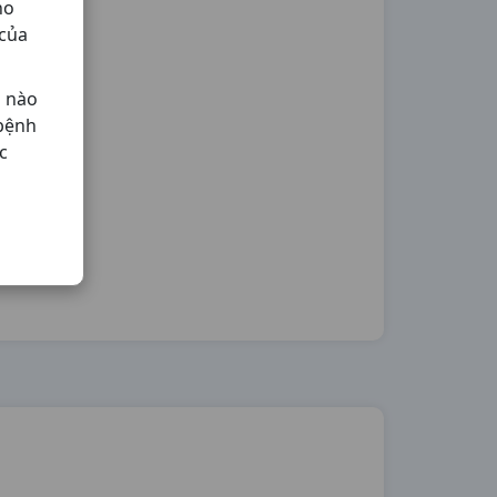
ho
 của
ả nào
 bệnh
c