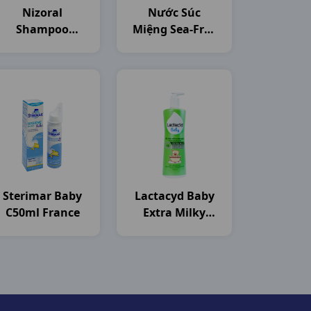
Nizoral
Nước Súc
Shampoo
Miệng Sea-Free
C50ml Thailand
C250ml Nam
Dược
Sterimar Baby
Lactacyd Baby
C50ml France
Extra Milky
C250ml Sanofi