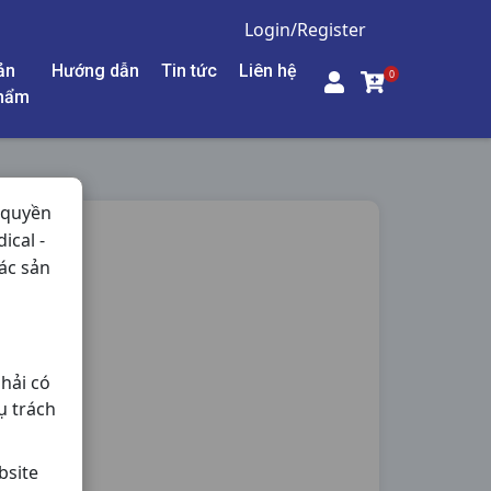
Login/Register
ản
Hướng dẫn
Tin tức
Liên hệ
0
hẩm
 quyền
ical -
RAP
ác sản
hải có
ụ trách
bsite