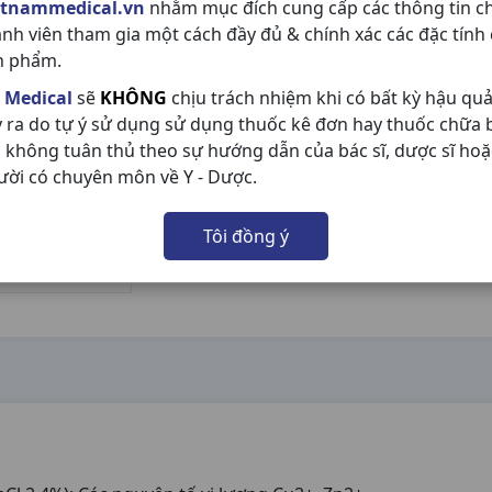
etnammedical.vn
nhằm mục đích cung cấp các thông tin c
ành viên tham gia một cách đầy đủ & chính xác các đặc tính
n phẩm.
 Medical
sẽ
KHÔNG
chịu trách nhiệm khi có bất kỳ hậu qu
y ra do tự ý sử dụng sử dụng thuốc kê đơn hay thuốc chữa
 không tuân thủ theo sự hướng dẫn của bác sĩ, dược sĩ hoặ
ười có chuyên môn về Y - Dược.
Tôi đồng ý