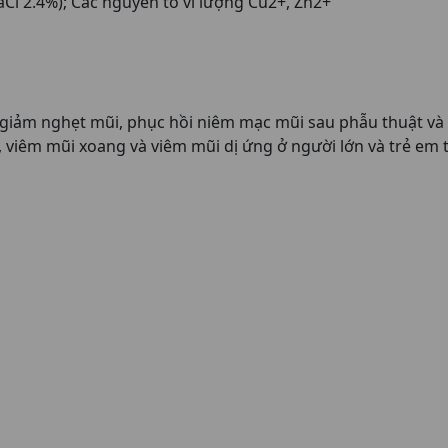
l 2.4%); Các nguyên tố vi lượng Cu2+, Zn2+
 giảm nghẹt mũi, phục hồi niêm mạc mũi sau phẫu thuật và
 viêm mũi xoang và viêm mũi dị ứng ở người lớn và trẻ em t