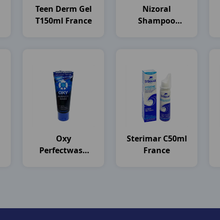
Teen Derm Gel
Nizoral
T150ml France
Shampoo
)
C100ml
Thailand
Oxy
Sterimar C50ml
Perfectwash
France
T100g Rohto