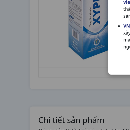
vi
th
sả
VN
xả
mà
ng
Chi tiết sản phẩm