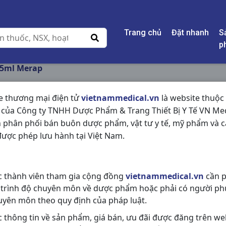
Trang chủ
Đặt nhanh
S
p
75ml Merap
e thương mại điện tử
vietnammedical.vn
là website thuộc
 của Công ty TNHH Dược Phẩm & Trang Thiết Bị Y Tế VN Med
XYPENAT C75ML ME
 phân phối bán buôn dược phẩm, vật tư y tế, mỹ phẩm và c
ược phép lưu hành tại Việt Nam.
NSX:
Merap
Nhóm hàng:
Hóa - Mỹ Phẩm,
c thành viên tham gia cộng đồng
vietnammedical.vn
cần p
Chia sẻ qua mạng xã hội:
 trình độ chuyên môn về dược phẩm hoặc phải có người ph
uyên môn theo quy định của pháp luật.
c thông tin về sản phẩm, giá bán, ưu đãi được đăng trên we