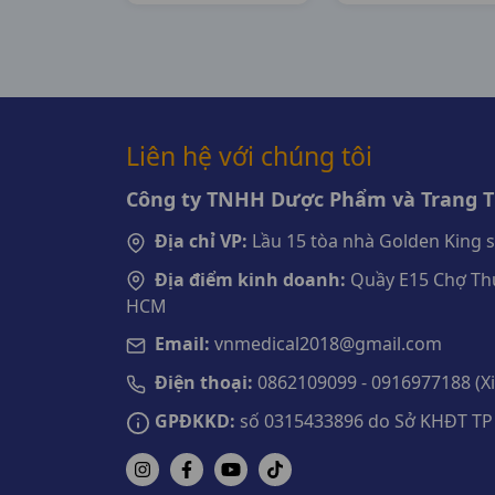
H10c50ml
Japan
Japan
Liên hệ với chúng tôi
Công ty TNHH Dược Phẩm và Trang Th
Địa chỉ VP:
Lầu 15 tòa nhà Golden King 
Địa điểm kinh doanh:
Quầy E15 Chợ Thu
HCM
Email:
vnmedical2018@gmail.com
Điện thoại:
0862109099 - 0916977188 (Xin
GPĐKKD:
số 0315433896 do Sở KHĐT TP