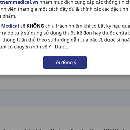
etnammedical.vn
nhằm mục đích cung cấp các thông tin c
ành viên tham gia một cách đầy đủ & chính xác các đặc tính
n phẩm.
 Medical
sẽ
KHÔNG
chịu trách nhiệm khi có bất kỳ hậu qu
y ra do tự ý sử dụng sử dụng thuốc kê đơn hay thuốc chữa
 không tuân thủ theo sự hướng dẫn của bác sĩ, dược sĩ hoặ
ười có chuyên môn về Y - Dược.
Tôi đồng ý