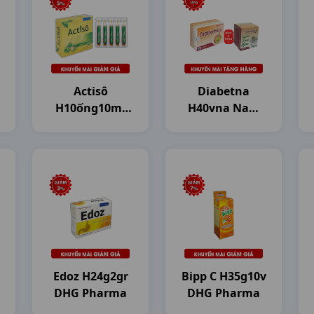
Actisô
Diabetna
H10ống10ml
H40vna Nam
DHG Pharma
Dược
Edoz H24g2gr
Bipp C H35g10v
DHG Pharma
DHG Pharma