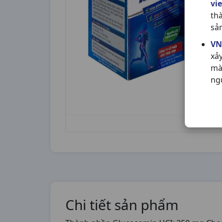
vi
th
sả
VN
xả
mà
ng
Chi tiết sản phẩm