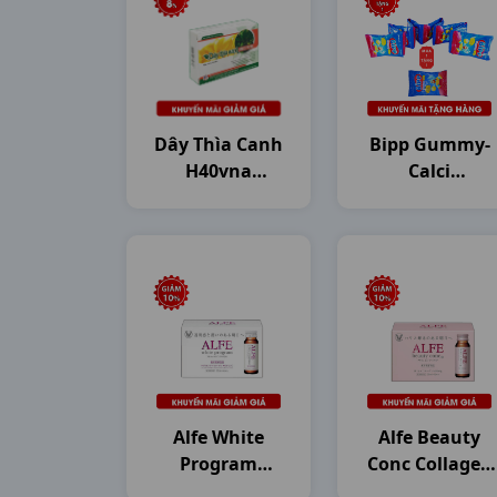
Dây Thìa Canh
Bipp Gummy-
H40vna
Calci
Mekophar
Dây10g20gr
Dhg
Alfe White
Alfe Beauty
Program
Conc Collagen
Collagen
H10c50ml