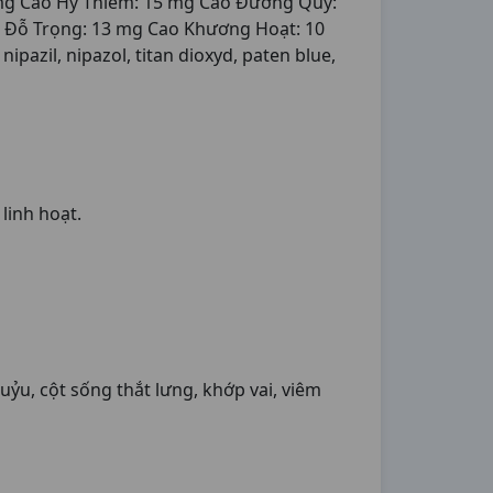
 mg Cao Hy Thiêm: 15 mg Cao Đương Quy:
 Đỗ Trọng: 13 mg Cao Khương Hoạt: 10
pazil, nipazol, titan dioxyd, paten blue,
linh hoạt.
uỷu, cột sống thắt lưng, khớp vai, viêm