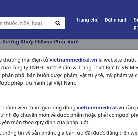
Trang chủ
Đặt nhanh
S
p
n Xương Khơp C60vna Phúc Vinh
e thương mại điện tử
vietnammedical.vn
là website thuộc
 của Công ty TNHH Dược Phẩm & Trang Thiết Bị Y Tế VN Med
VIÊN XƯƠNG KHƠP 
 phân phối bán buôn dược phẩm, vật tư y tế, mỹ phẩm và c
ược phép lưu hành tại Việt Nam.
NSX:
Phúc Vinh
Nhóm hàng:
Thực Phẩm Chức Nă
c thành viên tham gia cộng đồng
vietnammedical.vn
cần p
Chia sẻ qua mạng xã hội:
 trình độ chuyên môn về dược phẩm hoặc phải có người ph
uyên môn theo quy định của pháp luật.
c thông tin về sản phẩm, giá bán, ưu đãi được đăng trên we