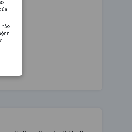
ho
 của
ả nào
 bệnh
c