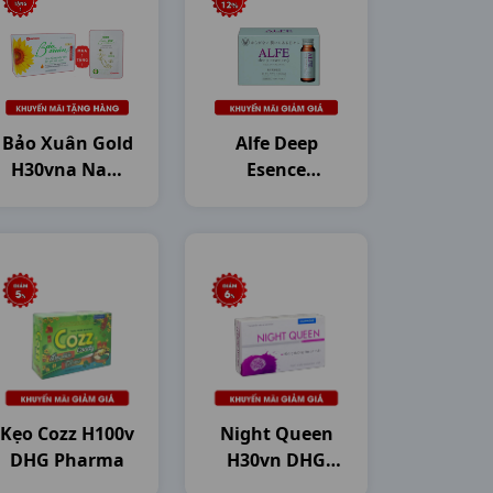
Bảo Xuân Gold
Alfe Deep
H30vna Nam
Esence
Dược
Collagen
H10c50ml
Japan
Kẹo Cozz H100v
Night Queen
DHG Pharma
H30vn DHG
Pharma