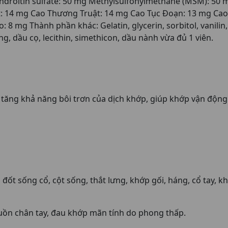
droitin sulfate: 50 mg Methylsulfonylmethane (MSM): 50
: 14 mg Cao Thương Truật: 14 mg Cao Tục Đoạn: 13 mg Cao
mg Thành phần khác: Gelatin, glycerin, sorbitol, vanilin, ni
ong, dầu cọ, lecithin, simethicon, dầu nành vừa đủ 1 viên.
 tăng khả năng bôi trơn của dịch khớp, giúp khớp vận động 
đốt sống cổ, cột sống, thắt lưng, khớp gối, háng, cổ tay, kh
uồn chân tay, đau khớp mãn tính do phong thấp.