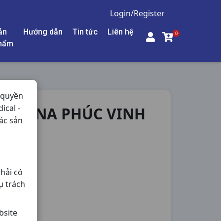
Login/Register
ản
Hướng dẫn
Tin tức
Liên hệ
0
hẩm
 quyền
ical -
C60VNA PHÚC VINH
ác sản
ng,
hải có
ụ trách
bsite