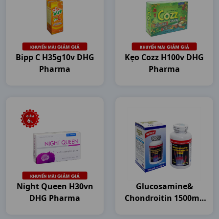
Bipp C H35g10v DHG
Kẹo Cozz H100v DHG
Pharma
Pharma
Night Queen H30vn
Glucosamine&
DHG Pharma
Chondroitin 1500mg
C120v USA