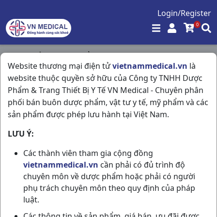
Login/Register
0
Trang chủ
/
Thực Phẩm Chức Năng
/
Website thương mại điện tử
vietnammedical.vn
là
Trà Diabetna H10g1,5gr Nam Dược
website thuộc quyền sở hữu của Công ty TNHH Dược
Phẩm & Trang Thiết Bị Y Tế VN Medical - Chuyên phân
phối bán buôn dược phẩm, vật tư y tế, mỹ phẩm và các
sản phẩm được phép lưu hành tại Việt Nam.
LƯU Ý:
Các thành viên tham gia cộng đồng
vietnammedical.vn
cần phải có đủ trình độ
chuyên môn về dược phẩm hoặc phải có người
phụ trách chuyên môn theo quy định của pháp
luật.
Các thông tin về sản phẩm, giá bán, ưu đãi được