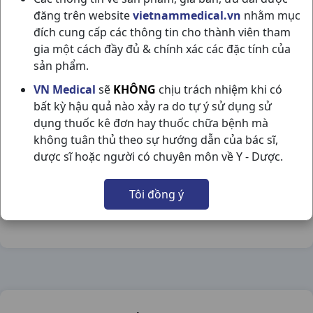
đăng trên website
vietnammedical.vn
nhằm mục
đích cung cấp các thông tin cho thành viên tham
gia một cách đầy đủ & chính xác các đặc tính của
sản phẩm.
TRÀ DIABETNA H10G1,5GR NAM DƯỢC
VN Medical
sẽ
KHÔNG
chịu trách nhiệm khi có
bất kỳ hậu quả nào xảy ra do tự ý sử dụng sử
NSX:
Nam Dược
dụng thuốc kê đơn hay thuốc chữa bệnh mà
không tuân thủ theo sự hướng dẫn của bác sĩ,
Nhóm hàng:
Thực Phẩm Chức Năng,
dược sĩ hoặc người có chuyên môn về Y - Dược.
Chia sẻ qua mạng xã hội:
Tôi đồng ý