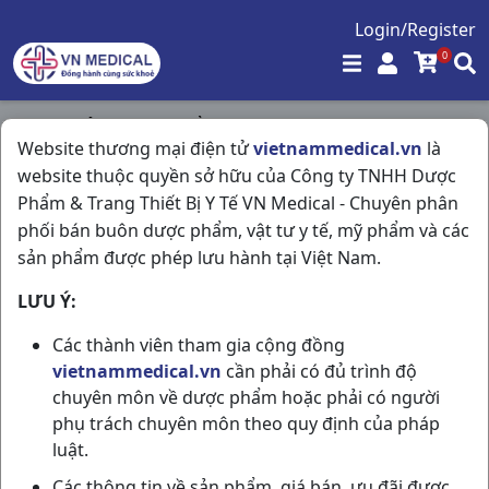
Login/Register
0
Trang chủ
/
Thực Phẩm Chức Năng
/
Website thương mại điện tử
vietnammedical.vn
là
Vị An H60vna Giai Cảnh
website thuộc quyền sở hữu của Công ty TNHH Dược
Phẩm & Trang Thiết Bị Y Tế VN Medical - Chuyên phân
phối bán buôn dược phẩm, vật tư y tế, mỹ phẩm và các
sản phẩm được phép lưu hành tại Việt Nam.
LƯU Ý:
Các thành viên tham gia cộng đồng
vietnammedical.vn
cần phải có đủ trình độ
chuyên môn về dược phẩm hoặc phải có người
phụ trách chuyên môn theo quy định của pháp
luật.
Các thông tin về sản phẩm, giá bán, ưu đãi được