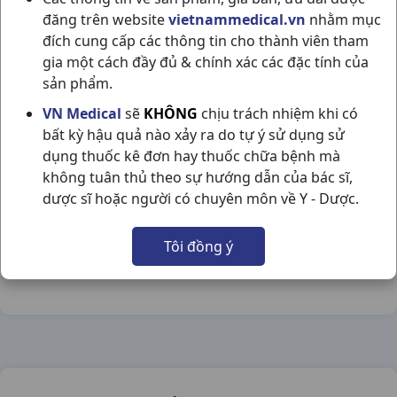
đăng trên website
vietnammedical.vn
nhằm mục
đích cung cấp các thông tin cho thành viên tham
gia một cách đầy đủ & chính xác các đặc tính của
sản phẩm.
VỊ AN H60VNA GIAI CẢNH
VN Medical
sẽ
KHÔNG
chịu trách nhiệm khi có
bất kỳ hậu quả nào xảy ra do tự ý sử dụng sử
NSX:
Giai Cảnh
dụng thuốc kê đơn hay thuốc chữa bệnh mà
không tuân thủ theo sự hướng dẫn của bác sĩ,
Nhóm hàng:
Thực Phẩm Chức Năng,
dược sĩ hoặc người có chuyên môn về Y - Dược.
Chia sẻ qua mạng xã hội:
Tôi đồng ý