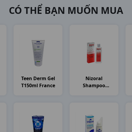
CÓ THỂ BẠN MUỐN MUA
Teen Derm Gel
Nizoral
T150ml France
Shampoo
)
C100ml
Thailand