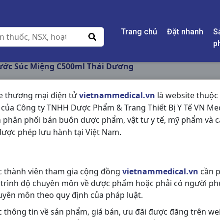
Trang chủ
Đặt nhanh
S
p
ước Súc Miệng C500ml Thái Dương
e thương mại điện tử
vietnammedical.vn
là website thuộc
 của Công ty TNHH Dược Phẩm & Trang Thiết Bị Y Tế VN Med
VALENTIN NƯỚC SÚ
 phân phối bán buôn dược phẩm, vật tư y tế, mỹ phẩm và c
THÁI DƯƠNG
ược phép lưu hành tại Việt Nam.
NSX:
Thái Dương
c thành viên tham gia cộng đồng
vietnammedical.vn
cần p
Nhóm hàng:
Hóa - Mỹ Phẩm,
 trình độ chuyên môn về dược phẩm hoặc phải có người ph
Chia sẻ qua mạng xã hội:
uyên môn theo quy định của pháp luật.
c thông tin về sản phẩm, giá bán, ưu đãi được đăng trên we