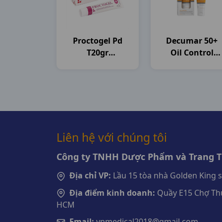
Proctogel Pd
Decumar 50+
T20gr
Oil Control
Medipharco
T50gr CVI
Pharma
Liên hệ với chúng tôi
Công ty TNHH Dược Phẩm và Trang Th
Địa chỉ VP:
Lầu 15 tòa nhà Golden King 
Địa điểm kinh doanh:
Quầy E15 Chợ Thu
HCM
Email:
vnmedical2018@gmail.com