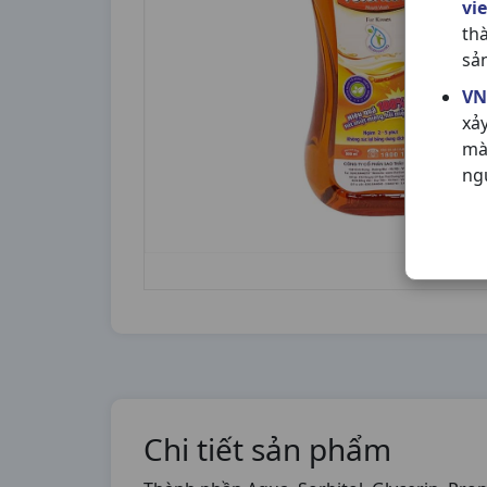
vi
th
sả
VN
xả
mà
ng
Chi tiết sản phẩm