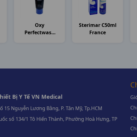
Oxy
Sterimar C50ml
Perfectwash
France
T100g Rohto
C
iết Bị Y Tế VN Medical
Giớ
Ch
số 15 Nguyễn Lương Bằng, P. Tân Mỹ, Tp.HCM
Ch
ốc số 134/1 Tô Hiến Thành, Phường Hoà Hưng, TP
Ch