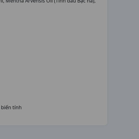
, Mentha Arvensis Oil (Tinh dầu Bạc hà),
biến tính