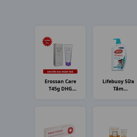
Erossan Care
Lifebuoy Sữa
T45g DHG
Tắm
Pharma
C800gam(784ml
Unilever VN