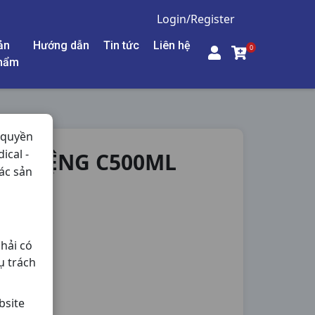
Login/Register
ản
Hướng dẫn
Tin tức
Liên hệ
0
hẩm
 quyền
ical -
C MIỆNG C500ML
ác sản
hải có
ụ trách
bsite