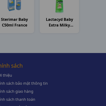
Sterimar Baby
Lactacyd Baby
C50ml France
Extra Milky
C250ml Sanofi
hính sách
i thiệu
ính sách bảo mật thông tin
ính sách giao hàng
ính sách thanh toán