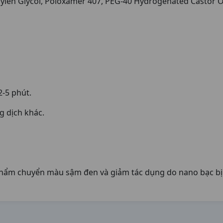
pylen Glycol, Poloxamer 407, PEG-40 Hydrogenated Castor Oil
2-5 phút.
g dịch khác.
 phẩm chuyển màu sậm đen và giảm tác dụng do nano bạc bị 