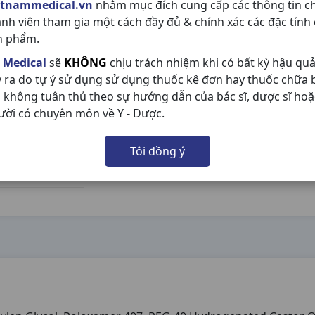
etnammedical.vn
nhằm mục đích cung cấp các thông tin c
ành viên tham gia một cách đầy đủ & chính xác các đặc tính
n phẩm.
 Medical
sẽ
KHÔNG
chịu trách nhiệm khi có bất kỳ hậu qu
y ra do tự ý sử dụng sử dụng thuốc kê đơn hay thuốc chữa
 không tuân thủ theo sự hướng dẫn của bác sĩ, dược sĩ hoặ
ười có chuyên môn về Y - Dược.
Tôi đồng ý