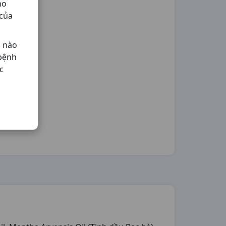
ho
 của
ả nào
 bệnh
c