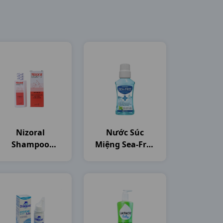
Nizoral
Nước Súc
Shampoo
Miệng Sea-Free
C50ml Thailand
C250ml Nam
Dược