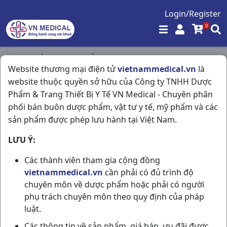
Login/Register
0
Trang chủ
/
Thực Phẩm Chức Năng
/
Website thương mại điện tử
vietnammedical.vn
là
Trà Sâm (tốt) H3gr Korea
website thuộc quyền sở hữu của Công ty TNHH Dược
Phẩm & Trang Thiết Bị Y Tế VN Medical - Chuyên phân
phối bán buôn dược phẩm, vật tư y tế, mỹ phẩm và các
sản phẩm được phép lưu hành tại Việt Nam.
LƯU Ý:
Các thành viên tham gia cộng đồng
vietnammedical.vn
cần phải có đủ trình độ
chuyên môn về dược phẩm hoặc phải có người
phụ trách chuyên môn theo quy định của pháp
luật.
Các thông tin về sản phẩm, giá bán, ưu đãi được