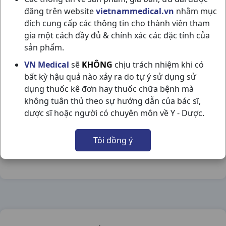
đăng trên website
vietnammedical.vn
nhằm mục
đích cung cấp các thông tin cho thành viên tham
gia một cách đầy đủ & chính xác các đặc tính của
sản phẩm.
TRÀ SÂM (TỐT) H3GR KOREA
VN Medical
sẽ
KHÔNG
chịu trách nhiệm khi có
bất kỳ hậu quả nào xảy ra do tự ý sử dụng sử
NSX:
Korea
dụng thuốc kê đơn hay thuốc chữa bệnh mà
không tuân thủ theo sự hướng dẫn của bác sĩ,
Nhóm hàng:
Thực Phẩm Chức Năng,
dược sĩ hoặc người có chuyên môn về Y - Dược.
Chia sẻ qua mạng xã hội:
Tôi đồng ý