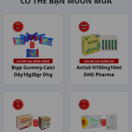
CÓ THỂ BẠN MUỐN MUA
Bipp Gummy-Calci
Actisô H10ống10ml
Dây10g20gr Dhg
DHG Pharma