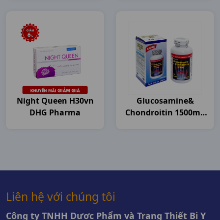
Night Queen H30vn
Glucosamine&
DHG Pharma
Chondroitin 1500mg
C120v USA
Liên hệ với chúng tôi
Công ty TNHH Dược Phẩm và Trang Thiết Bị Y