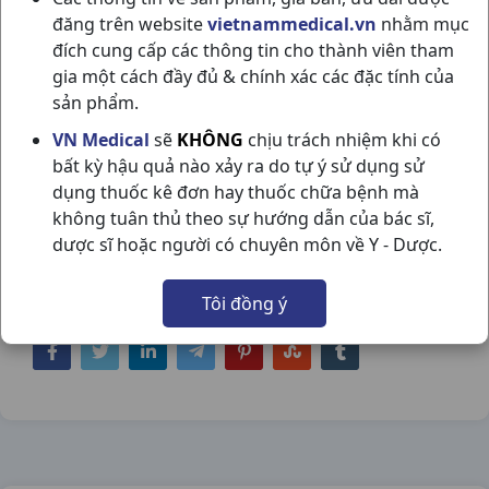
đăng trên website
vietnammedical.vn
nhằm mục
đích cung cấp các thông tin cho thành viên tham
gia một cách đầy đủ & chính xác các đặc tính của
sản phẩm.
THIÊN MÔN BỔ PHỔI C280ML
VN Medical
sẽ
KHÔNG
chịu trách nhiệm khi có
bất kỳ hậu quả nào xảy ra do tự ý sử dụng sử
BIDOPHAR
dụng thuốc kê đơn hay thuốc chữa bệnh mà
NSX:
Bidophar
không tuân thủ theo sự hướng dẫn của bác sĩ,
dược sĩ hoặc người có chuyên môn về Y - Dược.
Nhóm hàng:
Thực Phẩm Chức Năng,
Tôi đồng ý
Chia sẻ qua mạng xã hội: