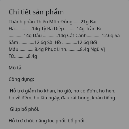
Chi tiết sản phẩm
Thành phần Thiên Môn Đông.......21g Bạc
Hà...............14g Tỳ Bà Diệp...........14g Trần Bì
.............14g Dâu .............14g Cát Cánh.............12.6g Sa
Sâm .............12.6g Sài Hồ .............12.6g Bối
Mẫu..............8.4g Phục Linh............8.4g Ngũ Vị
Tử............8.4g
Mô tả:
Công dụng:
Hỗ trợ giảm ho khan, ho gió, ho có đờm, ho hen,
ho về đêm, ho lâu ngày, đau rát họng, khàn tiếng.
Giúp bổ phổi.
Hỗ trợ chức năng lọc phổi, bổ phổi..