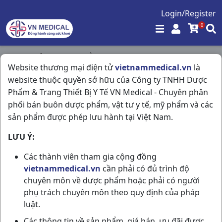
Login/Register
0
Trang chủ
/
Thực Phẩm Chức Năng
/
Website thương mại điện tử
vietnammedical.vn
là
Thiên Môn Bổ Phổi C280ml Bidophar
website thuộc quyền sở hữu của Công ty TNHH Dược
Phẩm & Trang Thiết Bị Y Tế VN Medical - Chuyên phân
phối bán buôn dược phẩm, vật tư y tế, mỹ phẩm và các
sản phẩm được phép lưu hành tại Việt Nam.
LƯU Ý:
Các thành viên tham gia cộng đồng
vietnammedical.vn
cần phải có đủ trình độ
chuyên môn về dược phẩm hoặc phải có người
phụ trách chuyên môn theo quy định của pháp
luật.
Các thông tin về sản phẩm, giá bán, ưu đãi được