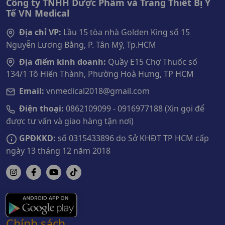
Công ty TNHH Dược Phẩm và Trang Thiết Bị Y
Tế VN Medical
Địa chỉ VP:
Lầu 15 tòa nhà Golden King số 15
Nguyễn Lương Bằng, P. Tân Mỹ, Tp.HCM
Địa điểm kinh doanh:
Quầy E15 Chợ Thuốc số
134/1 Tô Hiến Thành, Phường Hoà Hưng, TP HCM
Email:
vnmedical2018@gmail.com
Điện thoại:
0862109099 - 0916977188 (Xin gọi để
được tư vấn và giao hàng tận nơi)
GPĐKKD:
số 0315433896 do Sở KHĐT TP HCM cấp
ngày 13 tháng 12 năm 2018
Chính sách