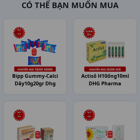
CÓ THỂ BẠN MUỐN MUA
Bipp Gummy-Calci
Actisô H10ống10ml
Dây10g20gr Dhg
DHG Pharma