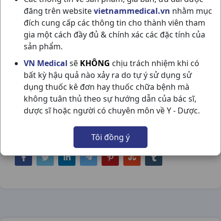
đăng trên website
vietnammedical.vn
nhằm mục
đích cung cấp các thông tin cho thành viên tham
gia một cách đầy đủ & chính xác các đặc tính của
sản phẩm.
TELFAST KIDS 30MG H10V SANOFI
VN Medical
sẽ
KHÔNG
chịu trách nhiệm khi có
bất kỳ hậu quả nào xảy ra do tự ý sử dụng sử
NSX:
Sanofi
dụng thuốc kê đơn hay thuốc chữa bệnh mà
không tuân thủ theo sự hướng dẫn của bác sĩ,
Nhóm hàng:
Kháng Viêm - Kháng
dược sĩ hoặc người có chuyên môn về Y - Dược.
Histamin,
Tôi đồng ý
Chia sẻ qua mạng xã hội: