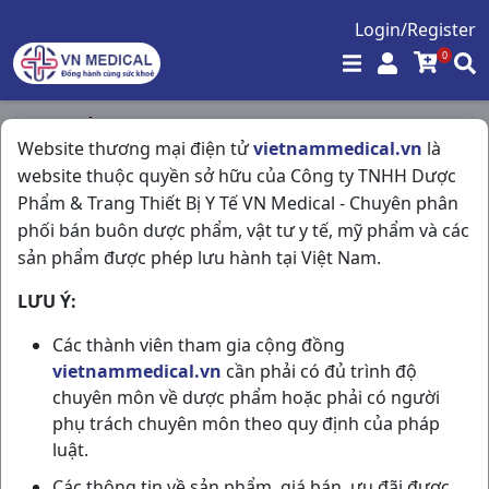
Login/Register
0
Trang chủ
/
Kháng Viêm - Kháng Histamin
/
Website thương mại điện tử
vietnammedical.vn
là
Telfast Kids 30mg H10v Sanofi
website thuộc quyền sở hữu của Công ty TNHH Dược
Phẩm & Trang Thiết Bị Y Tế VN Medical - Chuyên phân
phối bán buôn dược phẩm, vật tư y tế, mỹ phẩm và các
sản phẩm được phép lưu hành tại Việt Nam.
LƯU Ý:
Các thành viên tham gia cộng đồng
vietnammedical.vn
cần phải có đủ trình độ
chuyên môn về dược phẩm hoặc phải có người
phụ trách chuyên môn theo quy định của pháp
luật.
Các thông tin về sản phẩm, giá bán, ưu đãi được