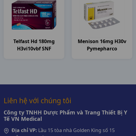
Telfast Hd 180mg
Menison 16mg H30v
H3vi10vbf SNF
Pymepharco
Liên hệ với chúng tôi
Công ty TNHH Dược Phẩm và Trang Thiết Bị Y
Tế VN Medical
Địa chỉ VP:
Lầu 15 tòa nhà Golden King số 15