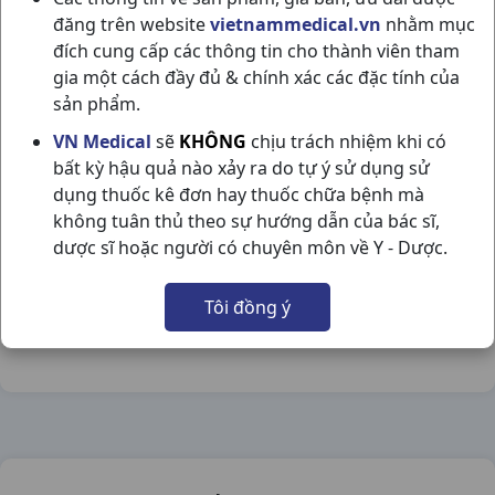
đăng trên website
vietnammedical.vn
nhằm mục
đích cung cấp các thông tin cho thành viên tham
gia một cách đầy đủ & chính xác các đặc tính của
sản phẩm.
TARDYFERON B9 H3VI10V SANOFI
VN Medical
sẽ
KHÔNG
chịu trách nhiệm khi có
bất kỳ hậu quả nào xảy ra do tự ý sử dụng sử
NSX:
Sanofi
dụng thuốc kê đơn hay thuốc chữa bệnh mà
không tuân thủ theo sự hướng dẫn của bác sĩ,
Nhóm hàng:
Vitamin & Thuốc Bổ,
dược sĩ hoặc người có chuyên môn về Y - Dược.
Chia sẻ qua mạng xã hội:
Tôi đồng ý