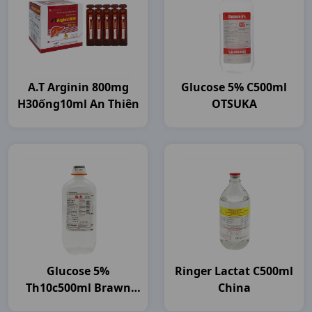
A.t Arginin 800mg
Glucose 5% C500ml
H30ống10ml An Thiên
OTSUKA
Glucose 5%
Ringer Lactat C500ml
Th10c500ml Brawn
China
India