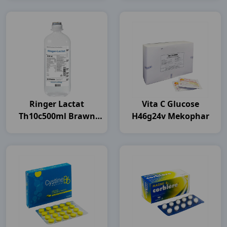
Ringer Lactat
Vita C Glucose
Th10c500ml Brawn
H46g24v Mekophar
India