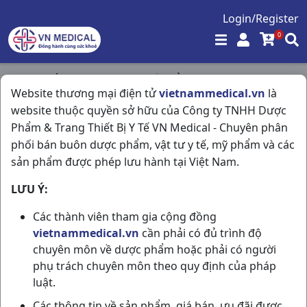
Login/Register
0
Trang chủ
/
Vitamin & Thuốc Bổ
/
Website thương mại điện tử
vietnammedical.vn
là
Tardyferon B9 H3vi10v Sanofi
website thuộc quyền sở hữu của Công ty TNHH Dược
Phẩm & Trang Thiết Bị Y Tế VN Medical - Chuyên phân
phối bán buôn dược phẩm, vật tư y tế, mỹ phẩm và các
sản phẩm được phép lưu hành tại Việt Nam.
LƯU Ý:
Các thành viên tham gia cộng đồng
vietnammedical.vn
cần phải có đủ trình độ
chuyên môn về dược phẩm hoặc phải có người
phụ trách chuyên môn theo quy định của pháp
luật.
Các thông tin về sản phẩm, giá bán, ưu đãi được