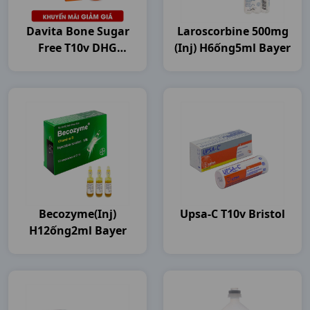
Davita Bone Sugar
Laroscorbine 500mg
Free T10v DHG
(inj) H6ống5ml Bayer
Pharma
Becozyme(inj)
Upsa-C T10v Bristol
H12ống2ml Bayer