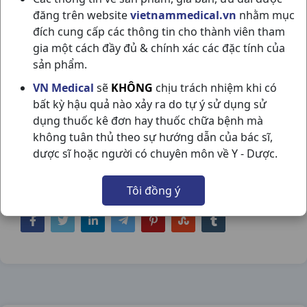
đăng trên website
vietnammedical.vn
nhằm mục
đích cung cấp các thông tin cho thành viên tham
gia một cách đầy đủ & chính xác các đặc tính của
sản phẩm.
SIRO HO ONG VÀNG PLUS H30G5ML
VN Medical
sẽ
KHÔNG
chịu trách nhiệm khi có
bất kỳ hậu quả nào xảy ra do tự ý sử dụng sử
HERBAL
dụng thuốc kê đơn hay thuốc chữa bệnh mà
NSX:
Herbal
không tuân thủ theo sự hướng dẫn của bác sĩ,
dược sĩ hoặc người có chuyên môn về Y - Dược.
Nhóm hàng:
Thực Phẩm Chức Năng,
Tôi đồng ý
Chia sẻ qua mạng xã hội: