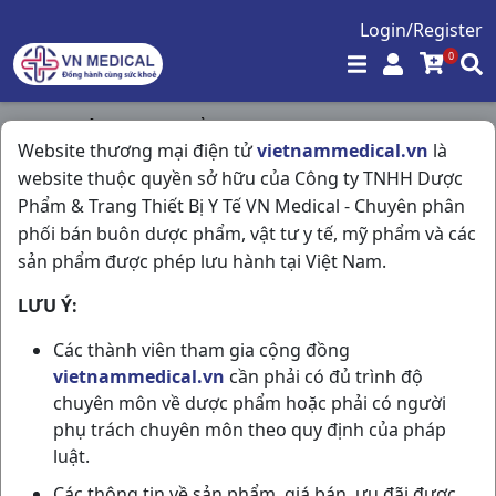
Login/Register
0
Trang chủ
/
Thực Phẩm Chức Năng
/
Website thương mại điện tử
vietnammedical.vn
là
Siro Ho Ong Vàng Plus H30g5ml Herbal
website thuộc quyền sở hữu của Công ty TNHH Dược
Phẩm & Trang Thiết Bị Y Tế VN Medical - Chuyên phân
phối bán buôn dược phẩm, vật tư y tế, mỹ phẩm và các
sản phẩm được phép lưu hành tại Việt Nam.
LƯU Ý:
Các thành viên tham gia cộng đồng
vietnammedical.vn
cần phải có đủ trình độ
chuyên môn về dược phẩm hoặc phải có người
phụ trách chuyên môn theo quy định của pháp
luật.
Các thông tin về sản phẩm, giá bán, ưu đãi được