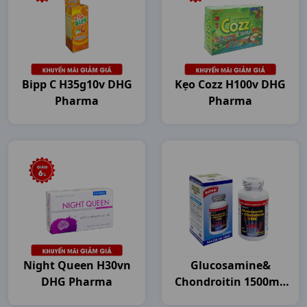
Bipp C H35g10v DHG
Kẹo Cozz H100v DHG
Pharma
Pharma
Night Queen H30vn
Glucosamine&
DHG Pharma
Chondroitin 1500mg
C120v USA