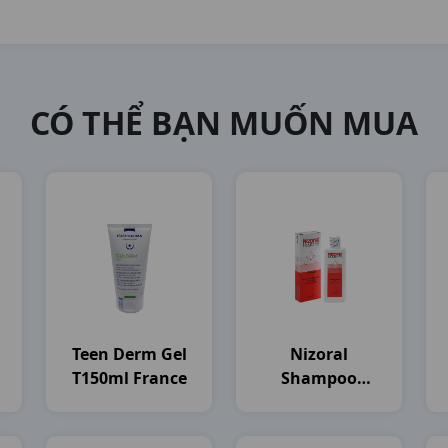
CÓ THỂ BẠN MUỐN MUA
Teen Derm Gel
Nizoral
T150ml France
Shampoo
)
C100ml
Thailand