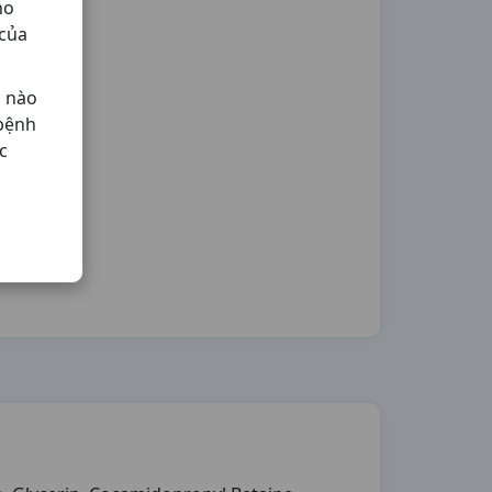
ho
 của
ả nào
 bệnh
c