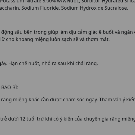
otassium Nitrate 5.00% w/wNước, Sorbitol, Hydrated Silica
accharin, Sodium Fluoride, Sodium Hydroxide,Sucralose.
ộng sâu bên trong giúp làm dịu cảm giác ê buốt và ngăn ê b
iữ cho khoang miệng luôn sạch sẽ và thơm mát.
ày. Hạn chế nuốt, nhổ ra sau khi chải răng.
BAO BÌ:
ề răng miệng khác cần được chăm sóc ngay. Tham vấn ý kiến
rẻ dưới 12 tuổi trừ khi có ý kiến của chuyên gia răng miệng