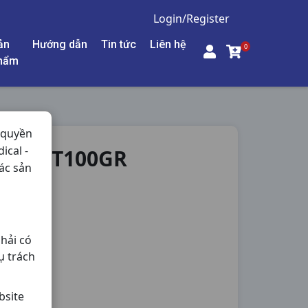
Login/Register
ản
Hướng dẫn
Tin tức
Liên hệ
0
hẩm
 quyền
ical -
MINT T100GR
ác sản
hải có
ụ trách
bsite