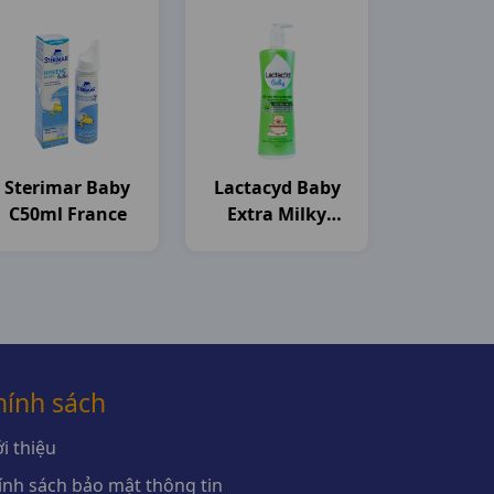
Sterimar Baby
Lactacyd Baby
C50ml France
Extra Milky
C250ml Sanofi
hính sách
i thiệu
ính sách bảo mật thông tin