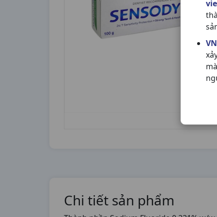
vi
th
sả
VN
xả
mà
ng
Chi tiết sản phẩm