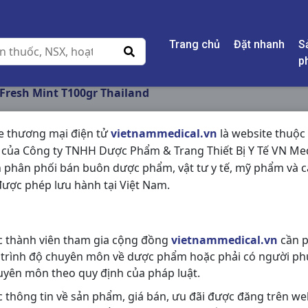
Trang chủ
Đặt nhanh
S
p
Fresh Mint T100gr Thailand
e thương mại điện tử
vietnammedical.vn
là website thuộc
 của Công ty TNHH Dược Phẩm & Trang Thiết Bị Y Tế VN Med
SENSODYNE FRESH 
 phân phối bán buôn dược phẩm, vật tư y tế, mỹ phẩm và c
THAILAND
ược phép lưu hành tại Việt Nam.
NSX:
Thailand
c thành viên tham gia cộng đồng
vietnammedical.vn
cần p
Nhóm hàng:
Hóa - Mỹ Phẩm,
 trình độ chuyên môn về dược phẩm hoặc phải có người ph
Chia sẻ qua mạng xã hội:
uyên môn theo quy định của pháp luật.
c thông tin về sản phẩm, giá bán, ưu đãi được đăng trên we