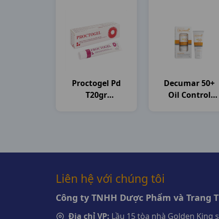
Proctogel Pd
Decumar 50+
T20gr
Oil Control
Medipharco
T50gr CVI
Pharma
Liên hệ với chúng tôi
Công ty TNHH Dược Phẩm và Trang Th
Địa chỉ VP:
Lầu 15 tòa nhà Golden King 