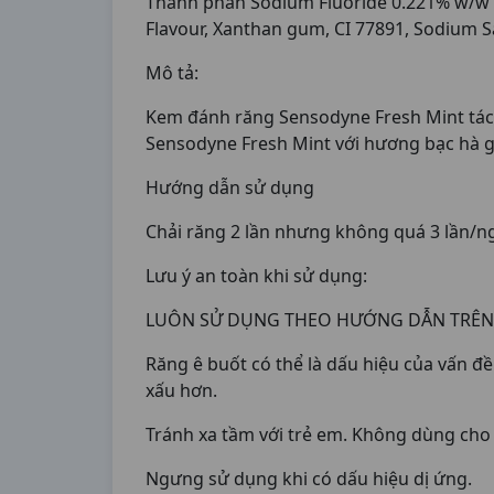
Thành phần Sodium Fluoride 0.221% w/w P
Flavour, Xanthan gum, CI 77891, Sodium S
Mô tả:
Kem đánh răng Sensodyne Fresh Mint tác đ
Sensodyne Fresh Mint với hương bạc hà g
Hướng dẫn sử dụng
Chải răng 2 lần nhưng không quá 3 lần/ng
Lưu ý an toàn khi sử dụng:
LUÔN SỬ DỤNG THEO HƯỚNG DẪN TRÊN 
Răng ê buốt có thể là dấu hiệu của vấn đ
xấu hơn.
Tránh xa tầm với trẻ em. Không dùng cho t
Ngưng sử dụng khi có dấu hiệu dị ứng.