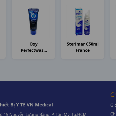
Oxy
Sterimar C50ml
Perfectwash
France
T100g Rohto
C
iết Bị Y Tế VN Medical
Giớ
Ch
số 15 Nguyễn Lương Bằng, P. Tân Mỹ, Tp.HCM