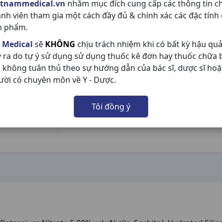
etnammedical.vn
nhằm mục đích cung cấp các thông tin c
ành viên tham gia một cách đầy đủ & chính xác các đặc tính
n phẩm.
 Medical
sẽ
KHÔNG
chịu trách nhiệm khi có bất kỳ hậu qu
y ra do tự ý sử dụng sử dụng thuốc kê đơn hay thuốc chữa
 không tuân thủ theo sự hướng dẫn của bác sĩ, dược sĩ hoặ
ười có chuyên môn về Y - Dược.
Tôi đồng ý