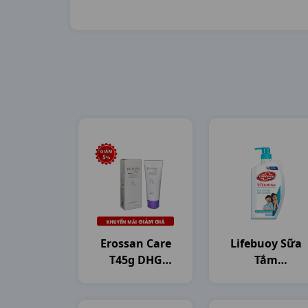
Erossan Care
Lifebuoy Sữa
T45g DHG
Tắm
Pharma
C800gam(784ml
Unilever VN