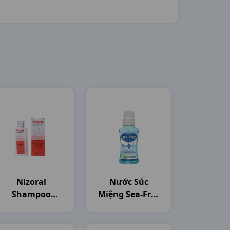
Nizoral
Nước Súc
Shampoo
Miệng Sea-Free
C50ml Thailand
C250ml Nam
Dược