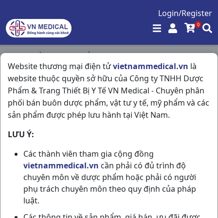
Login/Register
0
Trang chủ
/
Thực Phẩm Chức Năng
/
Website thương mại điện tử
vietnammedical.vn
là
Sensa Cools Lố12h6g Indonesia
website thuộc quyền sở hữu của Công ty TNHH Dược
Phẩm & Trang Thiết Bị Y Tế VN Medical - Chuyên phân
phối bán buôn dược phẩm, vật tư y tế, mỹ phẩm và các
sản phẩm được phép lưu hành tại Việt Nam.
LƯU Ý:
Các thành viên tham gia cộng đồng
vietnammedical.vn
cần phải có đủ trình độ
chuyên môn về dược phẩm hoặc phải có người
phụ trách chuyên môn theo quy định của pháp
luật.
Các thông tin về sản phẩm, giá bán, ưu đãi được