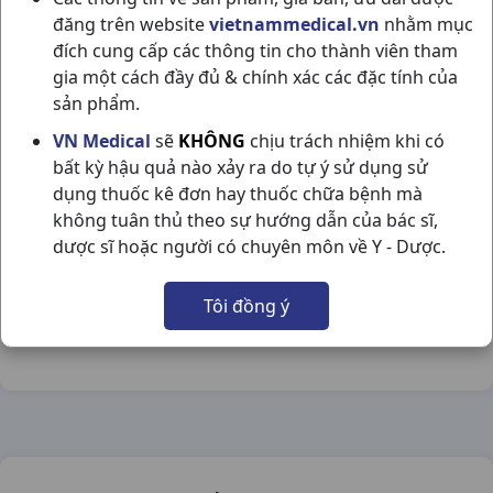
đăng trên website
vietnammedical.vn
nhằm mục
đích cung cấp các thông tin cho thành viên tham
gia một cách đầy đủ & chính xác các đặc tính của
sản phẩm.
SENSA COOLS LỐ12H6G INDONESIA
VN Medical
sẽ
KHÔNG
chịu trách nhiệm khi có
bất kỳ hậu quả nào xảy ra do tự ý sử dụng sử
NSX:
Indonesia
dụng thuốc kê đơn hay thuốc chữa bệnh mà
không tuân thủ theo sự hướng dẫn của bác sĩ,
Nhóm hàng:
Thực Phẩm Chức Năng,
dược sĩ hoặc người có chuyên môn về Y - Dược.
Chia sẻ qua mạng xã hội:
Tôi đồng ý