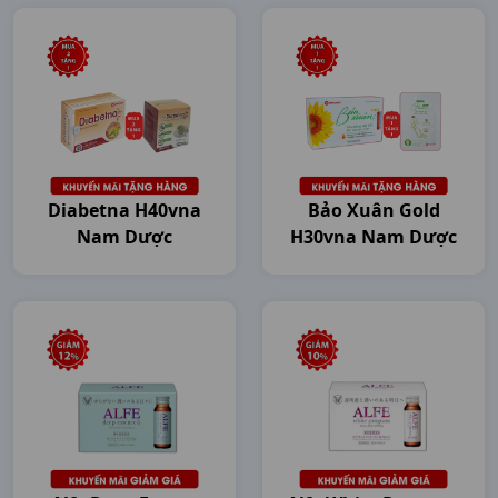
Diabetna H40vna
Bảo Xuân Gold
Nam Dược
H30vna Nam Dược