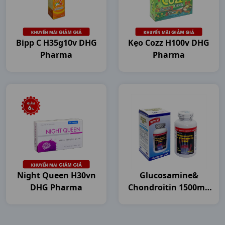
Bipp C H35g10v DHG
Kẹo Cozz H100v DHG
Pharma
Pharma
Night Queen H30vn
Glucosamine&
DHG Pharma
Chondroitin 1500mg
C120v USA