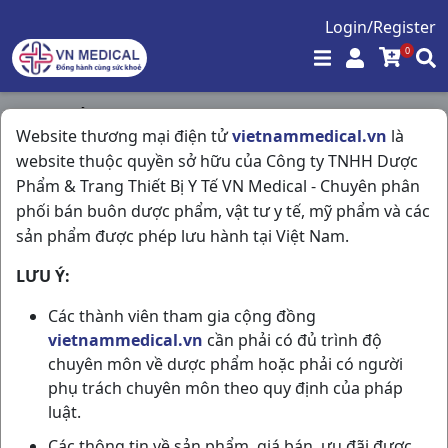
Login/Register
0
Trang chủ
/
Kháng Viêm - Kháng Histamin
/
Website thương mại điện tử
vietnammedical.vn
là
Pyme Cz10 H100vna Pymepharco
website thuộc quyền sở hữu của Công ty TNHH Dược
Phẩm & Trang Thiết Bị Y Tế VN Medical - Chuyên phân
phối bán buôn dược phẩm, vật tư y tế, mỹ phẩm và các
sản phẩm được phép lưu hành tại Việt Nam.
LƯU Ý:
Các thành viên tham gia cộng đồng
vietnammedical.vn
cần phải có đủ trình độ
chuyên môn về dược phẩm hoặc phải có người
phụ trách chuyên môn theo quy định của pháp
luật.
Các thông tin về sản phẩm, giá bán, ưu đãi được