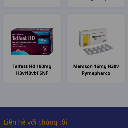
Flamigo
Telfast Hd 180mg
Menison 16mg H30v
H3vi10vbf SNF
Pymepharco
Liên hệ với chúng tôi