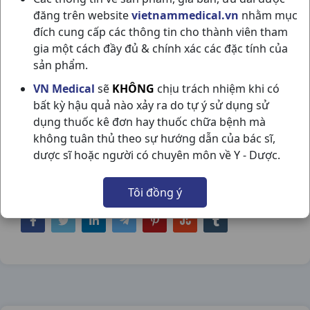
đăng trên website
vietnammedical.vn
nhằm mục
đích cung cấp các thông tin cho thành viên tham
gia một cách đầy đủ & chính xác các đặc tính của
sản phẩm.
PYME CZ10 H100VNA PYMEPHARCO
VN Medical
sẽ
KHÔNG
chịu trách nhiệm khi có
bất kỳ hậu quả nào xảy ra do tự ý sử dụng sử
NSX:
Pymepharco
dụng thuốc kê đơn hay thuốc chữa bệnh mà
không tuân thủ theo sự hướng dẫn của bác sĩ,
Nhóm hàng:
Kháng Viêm - Kháng
dược sĩ hoặc người có chuyên môn về Y - Dược.
Histamin,
Tôi đồng ý
Chia sẻ qua mạng xã hội: