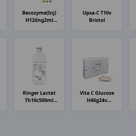
Becozyme(inj)
Upsa-C T10v
H12ống2ml
Bristol
Bayer
Ringer Lactat
Vita C Glucose
Th10c500ml
H46g24v
Brawn India
Mekophar