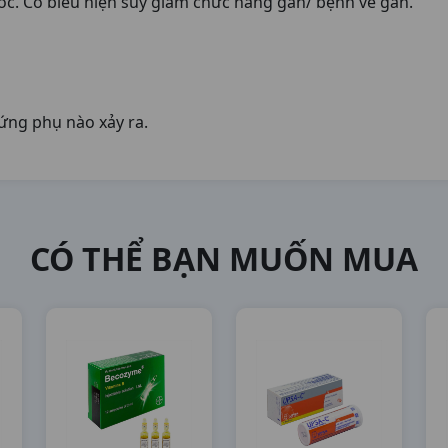
ốc. Có biểu hiện suy giảm chức năng gan/ bệnh về gan.
ứng phụ nào xảy ra.
CÓ THỂ BẠN MUỐN MUA