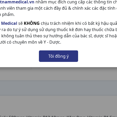
etnammedical.vn
nhằm mục đích cung cấp các thông tin c
ành viên tham gia một cách đầy đủ & chính xác các đặc tính
n phẩm.
 Medical
sẽ
KHÔNG
chịu trách nhiệm khi có bất kỳ hậu qu
y ra do tự ý sử dụng sử dụng thuốc kê đơn hay thuốc chữa
 không tuân thủ theo sự hướng dẫn của bác sĩ, dược sĩ hoặ
ười có chuyên môn về Y - Dược.
Tôi đồng ý