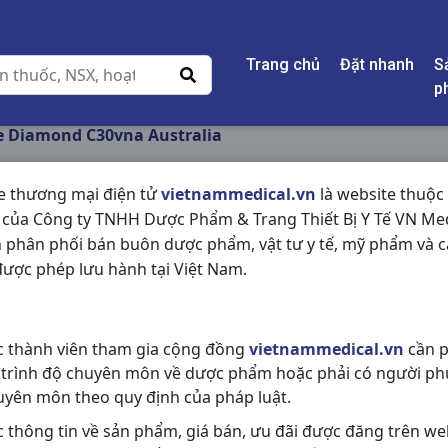
Trang chủ
Đặt nhanh
S
p
e Diamond C30vna Australia
e thương mại điện tử
vietnammedical.vn
là website thuộc
 của Công ty TNHH Dược Phẩm & Trang Thiết Bị Y Tế VN Med
PROCARE DIAMOND 
 phân phối bán buôn dược phẩm, vật tư y tế, mỹ phẩm và c
ược phép lưu hành tại Việt Nam.
NSX:
Australia
Nhóm hàng:
Vitamin & Thuốc Bổ,
c thành viên tham gia cộng đồng
vietnammedical.vn
cần p
Chia sẻ qua mạng xã hội:
 trình độ chuyên môn về dược phẩm hoặc phải có người ph
uyên môn theo quy định của pháp luật.
c thông tin về sản phẩm, giá bán, ưu đãi được đăng trên we