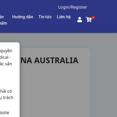
Login/Register
ản
Hướng dẫn
Tin tức
Liên hệ
0
hẩm
 quyền
ical -
C30VNA AUSTRALIA
ác sản
hải có
ụ trách
bsite