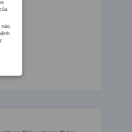
ho
 của
ả nào
 bệnh
c