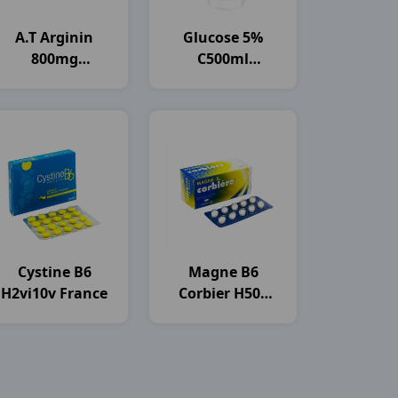
A.t Arginin
Glucose 5%
800mg
C500ml
H30ống10ml An
OTSUKA
Thiên
Cystine B6
Magne B6
H2vi10v France
Corbier H50v
Sanofi