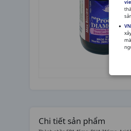
vi
th
sả
VN
xả
mà
ng
Chi tiết sản phẩm