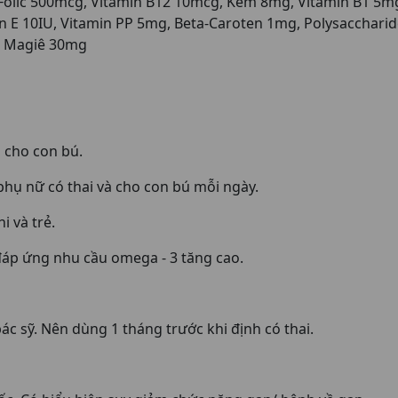
olic 500mcg, Vitamin B12 10mcg, Kẽm 8mg, Vitamin B1 5mg
in E 10IU, Vitamin PP 5mg, Beta-Caroten 1mg, Polysacchari
, Magiê 30mg
 cho con bú.
ụ nữ có thai và cho con bú mỗi ngày.
i và trẻ.
 đáp ứng nhu cầu omega - 3 tăng cao.
ác sỹ. Nên dùng 1 tháng trước khi định có thai.