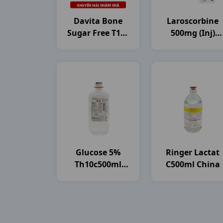
Davita Bone
Laroscorbine
Sugar Free T10v
500mg (inj)
DHG Pharma
H6ống5ml
Bayer
Glucose 5%
Ringer Lactat
Th10c500ml
C500ml China
Brawn India