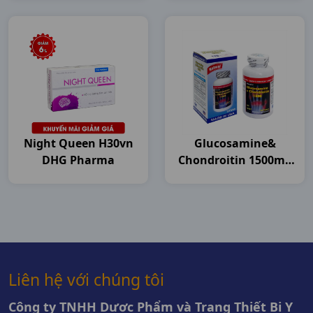
Night Queen H30vn
Glucosamine&
DHG Pharma
Chondroitin 1500mg
C120v USA
Liên hệ với chúng tôi
Công ty TNHH Dược Phẩm và Trang Thiết Bị Y