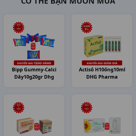
CÓ THỂ BẠN MUỐN MUA
Bipp Gummy-Calci
Actisô H10ống10ml
Dây10g20gr Dhg
DHG Pharma