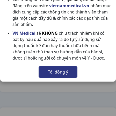
đăng trên website
vietnammedical.vn
nhằm mục
đích cung cấp các thông tin cho thành viên tham
gia một cách đầy đủ & chính xác các đặc tính của
sản phẩm.
PLUSSSZ MAX MULTI T20V HUNGARY
VN Medical
sẽ
KHÔNG
chịu trách nhiệm khi có
bất kỳ hậu quả nào xảy ra do tự ý sử dụng sử
NSX:
Hungary
dụng thuốc kê đơn hay thuốc chữa bệnh mà
không tuân thủ theo sự hướng dẫn của bác sĩ,
Nhóm hàng:
Thực Phẩm Chức Năng,
dược sĩ hoặc người có chuyên môn về Y - Dược.
Chia sẻ qua mạng xã hội:
Tôi đồng ý