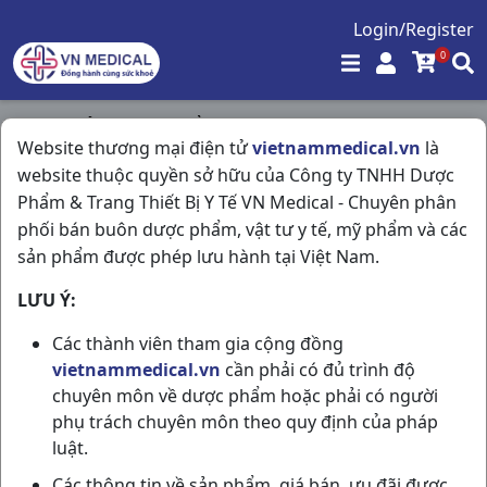
Login/Register
0
Trang chủ
/
Thực Phẩm Chức Năng
/
Website thương mại điện tử
vietnammedical.vn
là
Plusssz Max Multi T20v Hungary
website thuộc quyền sở hữu của Công ty TNHH Dược
Phẩm & Trang Thiết Bị Y Tế VN Medical - Chuyên phân
phối bán buôn dược phẩm, vật tư y tế, mỹ phẩm và các
sản phẩm được phép lưu hành tại Việt Nam.
LƯU Ý:
Các thành viên tham gia cộng đồng
vietnammedical.vn
cần phải có đủ trình độ
chuyên môn về dược phẩm hoặc phải có người
phụ trách chuyên môn theo quy định của pháp
luật.
Các thông tin về sản phẩm, giá bán, ưu đãi được