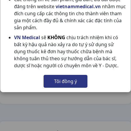
đăng trên website
vietnammedical.vn
nhằm mục
đích cung cấp các thông tin cho thành viên tham
gia một cách đầy đủ & chính xác các đặc tính của
sản phẩm.
OMEGA 3 C100VNA ABIPHA
VN Medical
sẽ
KHÔNG
chịu trách nhiệm khi có
bất kỳ hậu quả nào xảy ra do tự ý sử dụng sử
NSX:
Abipha
dụng thuốc kê đơn hay thuốc chữa bệnh mà
không tuân thủ theo sự hướng dẫn của bác sĩ,
Nhóm hàng:
Thực Phẩm Chức Năng,
dược sĩ hoặc người có chuyên môn về Y - Dược.
Chia sẻ qua mạng xã hội:
Tôi đồng ý