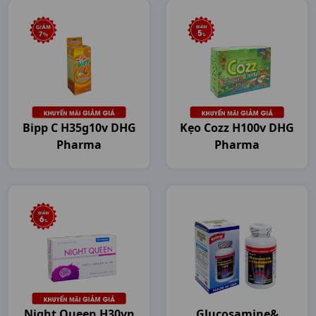
Bipp C H35g10v DHG
Kẹo Cozz H100v DHG
Pharma
Pharma
Night Queen H30vn
Glucosamine&