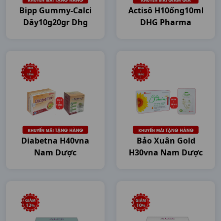
Bipp Gummy-Calci
Actisô H10ống10ml
Dây10g20gr Dhg
DHG Pharma
Diabetna H40vna
Bảo Xuân Gold
Nam Dược
H30vna Nam Dược