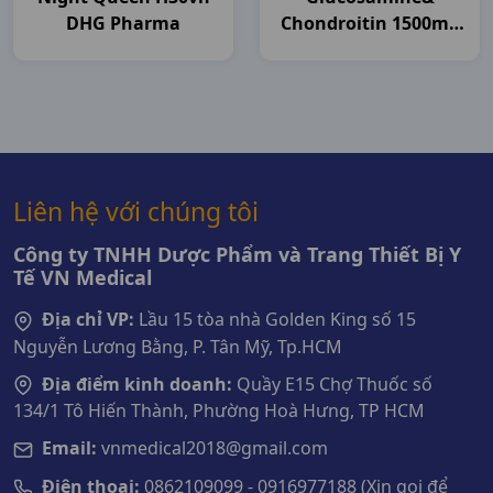
DHG Pharma
Chondroitin 1500mg
C120v USA
Liên hệ với chúng tôi
Công ty TNHH Dược Phẩm và Trang Thiết Bị Y
Tế VN Medical
Địa chỉ VP:
Lầu 15 tòa nhà Golden King số 15
Nguyễn Lương Bằng, P. Tân Mỹ, Tp.HCM
Địa điểm kinh doanh:
Quầy E15 Chợ Thuốc số
134/1 Tô Hiến Thành, Phường Hoà Hưng, TP HCM
Email:
vnmedical2018@gmail.com
Điện thoại:
0862109099 - 0916977188 (Xin gọi để