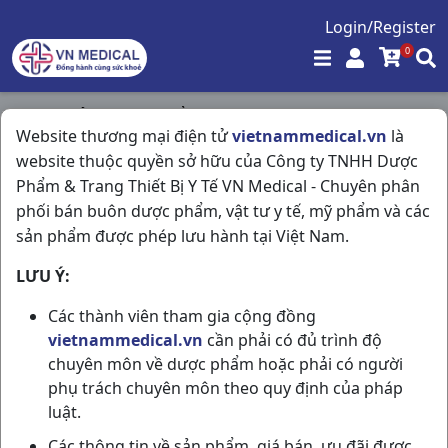
Login/Register
0
Trang chủ
/
Thực Phẩm Chức Năng
/
Website thương mại điện tử
vietnammedical.vn
là
Omega 3 C100vna Abipha
website thuộc quyền sở hữu của Công ty TNHH Dược
Phẩm & Trang Thiết Bị Y Tế VN Medical - Chuyên phân
phối bán buôn dược phẩm, vật tư y tế, mỹ phẩm và các
sản phẩm được phép lưu hành tại Việt Nam.
LƯU Ý:
Các thành viên tham gia cộng đồng
vietnammedical.vn
cần phải có đủ trình độ
chuyên môn về dược phẩm hoặc phải có người
phụ trách chuyên môn theo quy định của pháp
luật.
Các thông tin về sản phẩm, giá bán, ưu đãi được