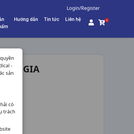
Login/Register
ản
Hướng dẫn
Tin tức
Liên hệ
0
hẩm
 quyền
ical -
INH GIA
ác sản
ng,
hải có
ụ trách
bsite