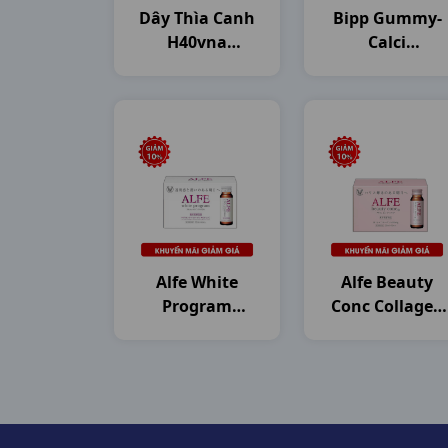
Dây Thìa Canh
Bipp Gummy-
H40vna
Calci
Mekophar
Dây10g20gr
Dhg
Alfe White
Alfe Beauty
Program
Conc Collagen
Collagen
H10c50ml
H10c50ml
Japan
Japan