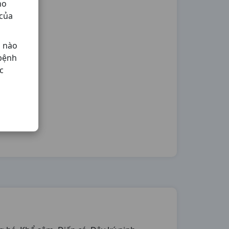
ho
 của
ả nào
 bệnh
c