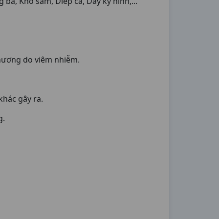
, Khổ sâm, Diếp cá, Dây ký ninh,...
thương do viêm nhiễm.
khác gây ra.
g.