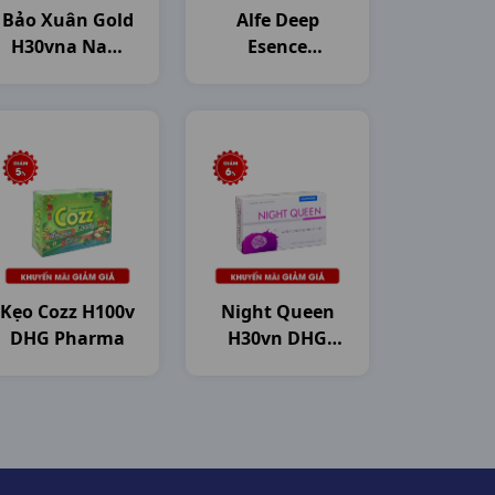
Bảo Xuân Gold
Alfe Deep
H30vna Nam
Esence
Dược
Collagen
H10c50ml
Japan
Kẹo Cozz H100v
Night Queen
DHG Pharma
H30vn DHG
Pharma