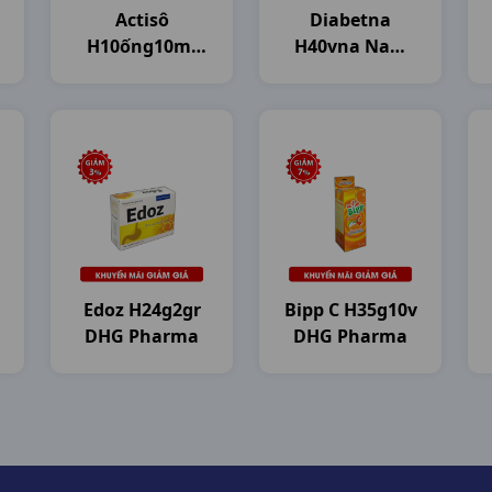
Actisô
Diabetna
H10ống10ml
H40vna Nam
DHG Pharma
Dược
Edoz H24g2gr
Bipp C H35g10v
DHG Pharma
DHG Pharma