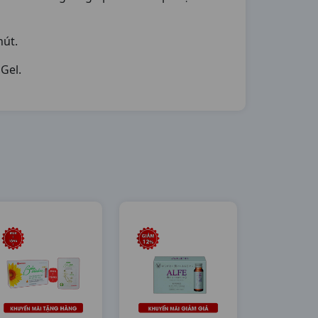
hút.
Gel.