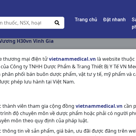
Trang chủ
Đặt nhanh
S
p
Vương H30vn Vinh Gia
e thương mại điện tử
vietnammedical.vn
là website thuộc
 của Công ty TNHH Dược Phẩm & Trang Thiết Bị Y Tế VN Med
NỮ VƯƠNG H30VN V
 phân phối bán buôn dược phẩm, vật tư y tế, mỹ phẩm và c
ược phép lưu hành tại Việt Nam.
NSX:
Vinh Gia
Nhóm hàng:
Thực Phẩm Chức Nă
c thành viên tham gia cộng đồng
vietnammedical.vn
cần p
Chia sẻ qua mạng xã hội:
 trình độ chuyên môn về dược phẩm hoặc phải có người ph
uyên môn theo quy định của pháp luật.
c thông tin về sản phẩm, giá bán, ưu đãi được đăng trên we