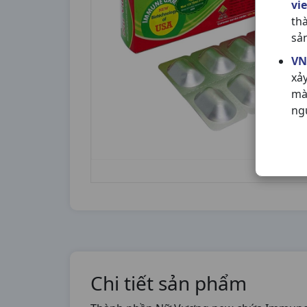
vi
th
sả
VN
xả
mà
ng
Chi tiết sản phẩm