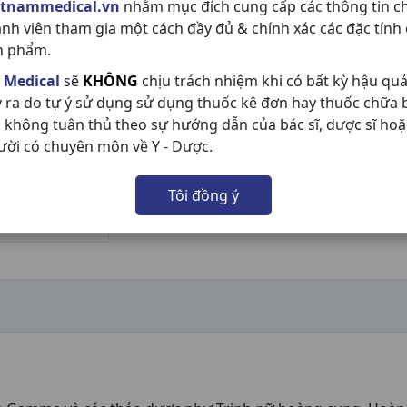
etnammedical.vn
nhằm mục đích cung cấp các thông tin c
ành viên tham gia một cách đầy đủ & chính xác các đặc tính
n phẩm.
 Medical
sẽ
KHÔNG
chịu trách nhiệm khi có bất kỳ hậu qu
y ra do tự ý sử dụng sử dụng thuốc kê đơn hay thuốc chữa
 không tuân thủ theo sự hướng dẫn của bác sĩ, dược sĩ hoặ
ười có chuyên môn về Y - Dược.
Tôi đồng ý