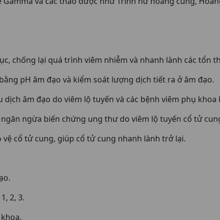
mma và các thảo dược như Trinh nữ hoàng cung, Hoàng bá
ục, chống lại quá trình viêm nhiễm và nhanh lành các tổn 
 bằng pH âm đạo và kiểm soát lượng dịch tiết ra ở âm đạo.
u dịch âm đạo do viêm lộ tuyến và các bệnh viêm phụ khoa 
, ngăn ngừa biến chứng ung thư do viêm lộ tuyến cổ tử cun
o vệ cổ tử cung, giúp cổ tử cung nhanh lành trở lại.
ạo.
1, 2, 3.
 khoa.