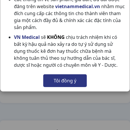
đăng trên website
vietnammedical.vn
nhằm mục
đích cung cấp các thông tin cho thành viên tham
gia một cách đầy đủ & chính xác các đặc tính của
sản phẩm.
NOOTROPIL 800MG H3VI15V GLASXO
VN Medical
sẽ
KHÔNG
chịu trách nhiệm khi có
bất kỳ hậu quả nào xảy ra do tự ý sử dụng sử
NSX:
Glasxo
dụng thuốc kê đơn hay thuốc chữa bệnh mà
không tuân thủ theo sự hướng dẫn của bác sĩ,
Nhóm hàng:
Thần Kinh - Mạch Máu Não,
dược sĩ hoặc người có chuyên môn về Y - Dược.
Chia sẻ qua mạng xã hội:
Tôi đồng ý