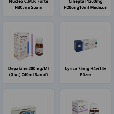
Nucleo C.m.p. Forte
Ciheptal 1200mg
H30vna Spain
H20ống10ml Medisun
Depakine 200mg/ml
Lyrica 75mg H4vi14v
(giọt) C40ml Sanofi
Pfizer