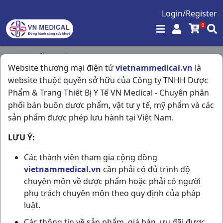
Login/Register
0
Trang chủ
/
Thần Kinh - Mạch Máu Não
/
Website thương mại điện tử
vietnammedical.vn
là
Nootropil 800mg H3vi15v Glasxo
website thuộc quyền sở hữu của Công ty TNHH Dược
Phẩm & Trang Thiết Bị Y Tế VN Medical - Chuyên phân
phối bán buôn dược phẩm, vật tư y tế, mỹ phẩm và các
sản phẩm được phép lưu hành tại Việt Nam.
LƯU Ý:
Các thành viên tham gia cộng đồng
vietnammedical.vn
cần phải có đủ trình độ
chuyên môn về dược phẩm hoặc phải có người
phụ trách chuyên môn theo quy định của pháp
luật.
Các thông tin về sản phẩm, giá bán, ưu đãi được