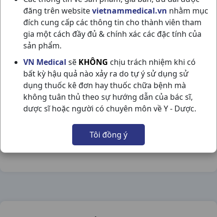
đăng trên website
vietnammedical.vn
nhằm mục
đích cung cấp các thông tin cho thành viên tham
gia một cách đầy đủ & chính xác các đặc tính của
sản phẩm.
PAROKEY H3VI10V DAVIPHARMA
VN Medical
sẽ
KHÔNG
chịu trách nhiệm khi có
bất kỳ hậu quả nào xảy ra do tự ý sử dụng sử
NSX:
Davipharma
dụng thuốc kê đơn hay thuốc chữa bệnh mà
không tuân thủ theo sự hướng dẫn của bác sĩ,
Nhóm hàng:
Thần Kinh - Mạch Máu Não,
dược sĩ hoặc người có chuyên môn về Y - Dược.
Chia sẻ qua mạng xã hội:
Tôi đồng ý