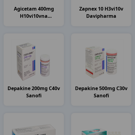
Agicetam 400mg
Zapnex 10 H3vi10v
H10vi10vna
Davipharma
Agimexpharm
Depakine 200mg C40v
Depakine 500mg C30v
Sanofi
Sanofi