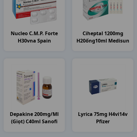
Nucleo C.m.p. Forte
Ciheptal 1200mg
H30vna Spain
H20ống10ml Medisun
Depakine 200mg/ml
Lyrica 75mg H4vi14v
(giọt) C40ml Sanofi
Pfizer