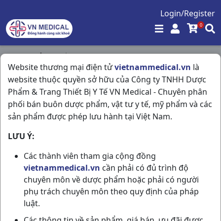
Login/Register
0
Trang chủ
/
Thần Kinh - Mạch Máu Não
/
Website thương mại điện tử
vietnammedical.vn
là
Parokey H3vi10v Davipharma
website thuộc quyền sở hữu của Công ty TNHH Dược
Phẩm & Trang Thiết Bị Y Tế VN Medical - Chuyên phân
phối bán buôn dược phẩm, vật tư y tế, mỹ phẩm và các
sản phẩm được phép lưu hành tại Việt Nam.
LƯU Ý:
Các thành viên tham gia cộng đồng
vietnammedical.vn
cần phải có đủ trình độ
chuyên môn về dược phẩm hoặc phải có người
phụ trách chuyên môn theo quy định của pháp
luật.
Các thông tin về sản phẩm, giá bán, ưu đãi được