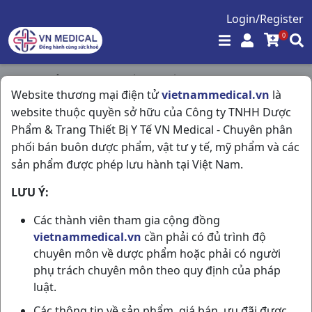
Login/Register
0
Trang chủ
/
Trang Thiết Bị Y Tế
/
Website thương mại điện tử
vietnammedical.vn
là
Nhiệt Kế Bấm Trán Truelife Rak-fi03 H1cái đại Việt
website thuộc quyền sở hữu của Công ty TNHH Dược
Phẩm & Trang Thiết Bị Y Tế VN Medical - Chuyên phân
phối bán buôn dược phẩm, vật tư y tế, mỹ phẩm và các
sản phẩm được phép lưu hành tại Việt Nam.
LƯU Ý:
Các thành viên tham gia cộng đồng
vietnammedical.vn
cần phải có đủ trình độ
chuyên môn về dược phẩm hoặc phải có người
phụ trách chuyên môn theo quy định của pháp
luật.
Các thông tin về sản phẩm, giá bán, ưu đãi được