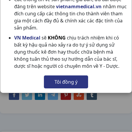
đăng trên website
vietnammedical.vn
nhằm mục
đích cung cấp các thông tin cho thành viên tham
gia một cách đầy đủ & chính xác các đặc tính của
sản phẩm.
NHIỆT KẾ BẤM TRÁN TRUELIFE RAK-
VN Medical
sẽ
KHÔNG
chịu trách nhiệm khi có
bất kỳ hậu quả nào xảy ra do tự ý sử dụng sử
FI03 H1CÁI ĐẠI VIỆT
dụng thuốc kê đơn hay thuốc chữa bệnh mà
NSX:
đại Việt
không tuân thủ theo sự hướng dẫn của bác sĩ,
dược sĩ hoặc người có chuyên môn về Y - Dược.
Nhóm hàng:
Trang Thiết Bị Y Tế,
Tôi đồng ý
Chia sẻ qua mạng xã hội: