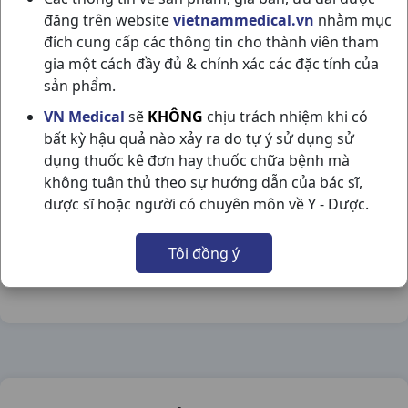
đăng trên website
vietnammedical.vn
nhằm mục
đích cung cấp các thông tin cho thành viên tham
gia một cách đầy đủ & chính xác các đặc tính của
sản phẩm.
BCS MICHIO H144CÁI JAPAN
VN Medical
sẽ
KHÔNG
chịu trách nhiệm khi có
bất kỳ hậu quả nào xảy ra do tự ý sử dụng sử
NSX:
Japan
dụng thuốc kê đơn hay thuốc chữa bệnh mà
không tuân thủ theo sự hướng dẫn của bác sĩ,
Nhóm hàng:
Trang Thiết Bị Y Tế,
dược sĩ hoặc người có chuyên môn về Y - Dược.
Chia sẻ qua mạng xã hội:
Tôi đồng ý