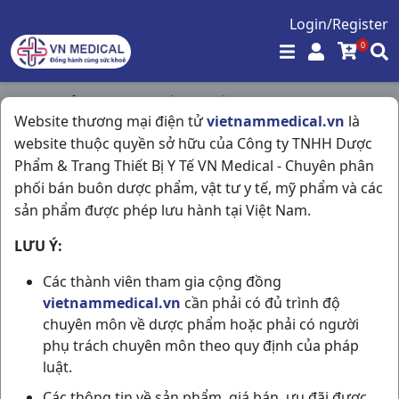
Login/Register
0
Trang chủ
/
Trang Thiết Bị Y Tế
/
Website thương mại điện tử
vietnammedical.vn
là
Bcs Michio H144cái Japan
website thuộc quyền sở hữu của Công ty TNHH Dược
Phẩm & Trang Thiết Bị Y Tế VN Medical - Chuyên phân
phối bán buôn dược phẩm, vật tư y tế, mỹ phẩm và các
sản phẩm được phép lưu hành tại Việt Nam.
LƯU Ý:
Các thành viên tham gia cộng đồng
vietnammedical.vn
cần phải có đủ trình độ
chuyên môn về dược phẩm hoặc phải có người
phụ trách chuyên môn theo quy định của pháp
luật.
Các thông tin về sản phẩm, giá bán, ưu đãi được