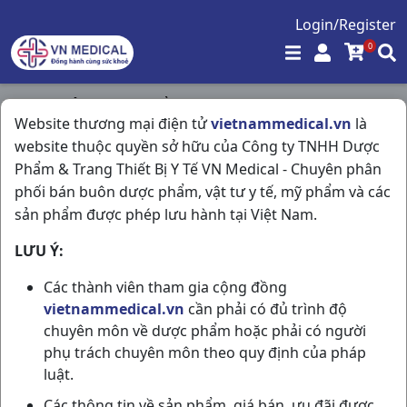
Login/Register
0
Trang chủ
/
Thực Phẩm Chức Năng
/
Website thương mại điện tử
vietnammedical.vn
là
Naturenz H10vi10vna DHG Pharma
website thuộc quyền sở hữu của Công ty TNHH Dược
Phẩm & Trang Thiết Bị Y Tế VN Medical - Chuyên phân
phối bán buôn dược phẩm, vật tư y tế, mỹ phẩm và các
sản phẩm được phép lưu hành tại Việt Nam.
LƯU Ý:
Các thành viên tham gia cộng đồng
vietnammedical.vn
cần phải có đủ trình độ
chuyên môn về dược phẩm hoặc phải có người
phụ trách chuyên môn theo quy định của pháp
luật.
Các thông tin về sản phẩm, giá bán, ưu đãi được