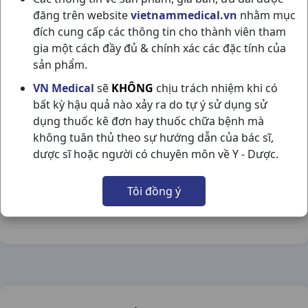
đăng trên website
vietnammedical.vn
nhằm mục
đích cung cấp các thông tin cho thành viên tham
gia một cách đầy đủ & chính xác các đặc tính của
sản phẩm.
NATURENZ H10VI10VNA DHG PHARMA
VN Medical
sẽ
KHÔNG
chịu trách nhiệm khi có
bất kỳ hậu quả nào xảy ra do tự ý sử dụng sử
NSX:
DHG Pharma
dụng thuốc kê đơn hay thuốc chữa bệnh mà
không tuân thủ theo sự hướng dẫn của bác sĩ,
Nhóm hàng:
Thực Phẩm Chức Năng,
dược sĩ hoặc người có chuyên môn về Y - Dược.
Chia sẻ qua mạng xã hội:
Tôi đồng ý