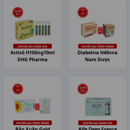
Actisô H10ống10ml
Diabetna H40vna
DHG Pharma
Nam Dược
Bảo Xuân Gold
Alfe Deep Esence