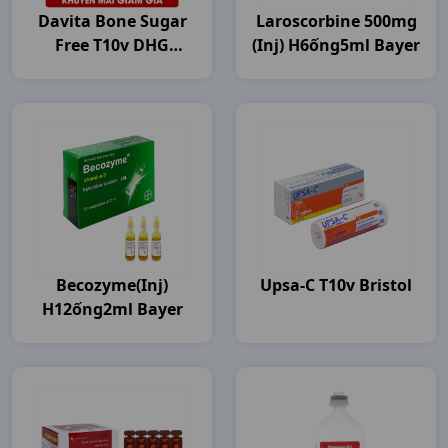
Davita Bone Sugar
Laroscorbine 500mg
Free T10v DHG
(inj) H6ống5ml Bayer
Pharma
Becozyme(inj)
Upsa-C T10v Bristol
H12ống2ml Bayer