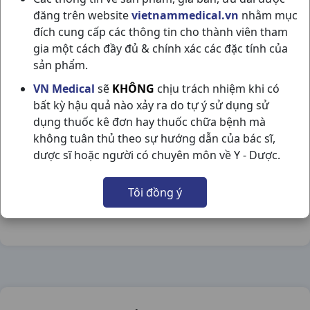
đăng trên website
vietnammedical.vn
nhằm mục
đích cung cấp các thông tin cho thành viên tham
gia một cách đầy đủ & chính xác các đặc tính của
sản phẩm.
NADYFER H20ỐNG10ML NADYPHAR
VN Medical
sẽ
KHÔNG
chịu trách nhiệm khi có
bất kỳ hậu quả nào xảy ra do tự ý sử dụng sử
NSX:
Nadyphar
dụng thuốc kê đơn hay thuốc chữa bệnh mà
không tuân thủ theo sự hướng dẫn của bác sĩ,
Nhóm hàng:
Vitamin & Thuốc Bổ,
dược sĩ hoặc người có chuyên môn về Y - Dược.
Chia sẻ qua mạng xã hội:
Tôi đồng ý