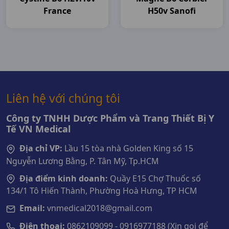
France
H50v Sanofi
Liên hệ với chúng tôi
Công ty TNHH Dược Phẩm và Trang Thiết Bị Y
Tế VN Medical
Địa chỉ VP:
Lầu 15 tòa nhà Golden King số 15
Nguyễn Lương Bằng, P. Tân Mỹ, Tp.HCM
Địa điểm kinh doanh:
Quầy E15 Chợ Thuốc số
134/1 Tô Hiến Thành, Phường Hoà Hưng, TP HCM
Email:
vnmedical2018@gmail.com
Điện thoại:
0862109099 - 0916977188 (Xin gọi để