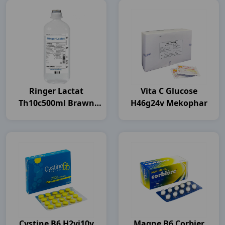
Ringer Lactat
Vita C Glucose
Th10c500ml Brawn
H46g24v Mekophar
India
Cystine B6 H2vi10v
Magne B6 Corbier