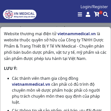
Login/Register
0
Trang chủ
/
Vitamin & Thuốc Bổ
/
Website thương mại điện tử
vietnammedical.vn
là
Nadyfer H20ống10ml Nadyphar
website thuộc quyền sở hữu của Công ty TNHH Dược
Phẩm & Trang Thiết Bị Y Tế VN Medical - Chuyên phân
phối bán buôn dược phẩm, vật tư y tế, mỹ phẩm và các
sản phẩm được phép lưu hành tại Việt Nam.
LƯU Ý:
Các thành viên tham gia cộng đồng
vietnammedical.vn
cần phải có đủ trình độ
chuyên môn về dược phẩm hoặc phải có người
phụ trách chuyên môn theo quy định của pháp
luật.
Các thông tin về sản phẩm, giá bán, ưu đãi được