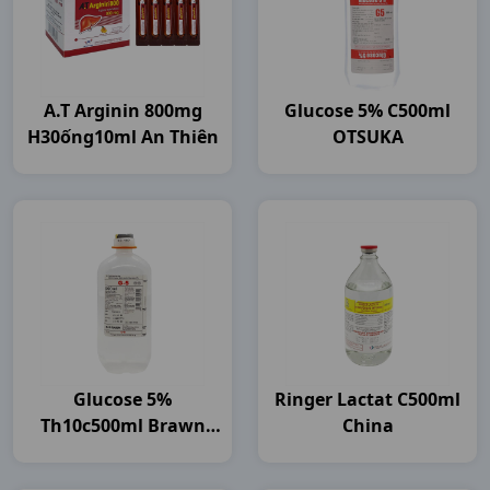
A.t Arginin 800mg
Glucose 5% C500ml
H30ống10ml An Thiên
OTSUKA
Glucose 5%
Ringer Lactat C500ml
Th10c500ml Brawn
China
India