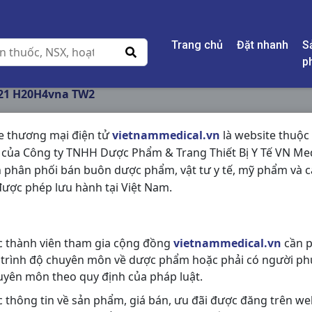
Trang chủ
Đặt nhanh
S
p
21 H20H4vna TW2
e thương mại điện tử
vietnammedical.vn
là website thuộc
 của Công ty TNHH Dược Phẩm & Trang Thiết Bị Y Tế VN Med
ME 21 H20H4VNA T
 phân phối bán buôn dược phẩm, vật tư y tế, mỹ phẩm và c
ược phép lưu hành tại Việt Nam.
NSX:
TW2
Nhóm hàng:
Thực Phẩm Chức Nă
c thành viên tham gia cộng đồng
vietnammedical.vn
cần p
Chia sẻ qua mạng xã hội:
 trình độ chuyên môn về dược phẩm hoặc phải có người ph
uyên môn theo quy định của pháp luật.
c thông tin về sản phẩm, giá bán, ưu đãi được đăng trên we