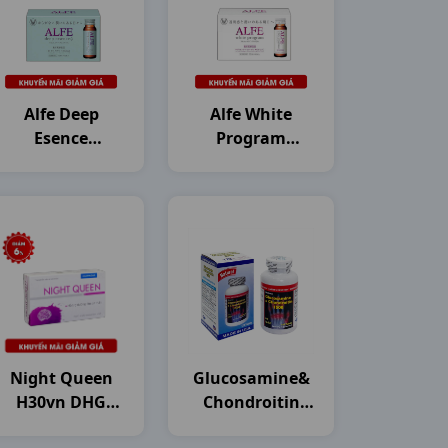
Alfe Deep
Alfe White
Esence
Program
Collagen
Collagen
H10c50ml
H10c50ml
Japan
Japan
Night Queen
Glucosamine&
H30vn DHG
Chondroitin
Pharma
1500mg C120v