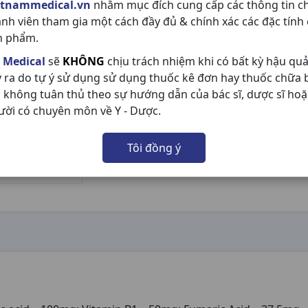
etnammedical.vn
nhằm mục đích cung cấp các thông tin c
ành viên tham gia một cách đầy đủ & chính xác các đặc tính
n phẩm.
 Medical
sẽ
KHÔNG
chịu trách nhiệm khi có bất kỳ hậu qu
y ra do tự ý sử dụng sử dụng thuốc kê đơn hay thuốc chữa
 không tuân thủ theo sự hướng dẫn của bác sĩ, dược sĩ hoặ
ười có chuyên môn về Y - Dược.
Tôi đồng ý