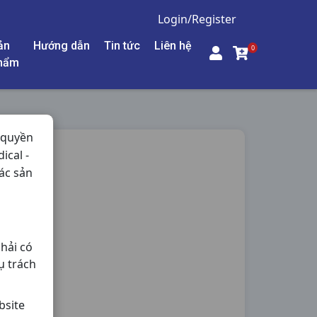
Login/Register
ản
Hướng dẫn
Tin tức
Liên hệ
0
hẩm
 quyền
ical -
W2
ác sản
ng,
hải có
ụ trách
bsite