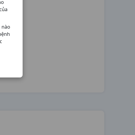
ho
 của
ả nào
 bệnh
c