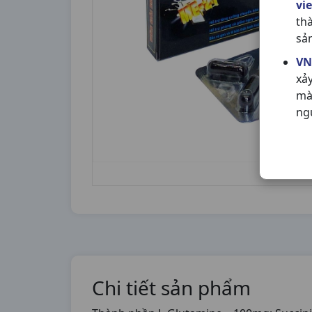
vi
th
sả
VN
xả
mà
ng
Chi tiết sản phẩm