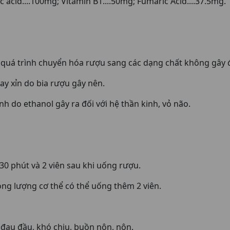
 acid....100mg; Vitamin B1....50mg; Fumaric Acid....37.5mg.
 quá trình chuyển hóa rượu sang các dạng chất không gây độ
say xỉn do bia rượu gây nên.
h do ethanol gây ra đối với hệ thần kinh, vỏ não.
0 phút và 2 viên sau khi uống rượu.
ng lượng cơ thể có thể uống thêm 2 viên.
đau đầu, khó chịu, buồn nôn, nôn.