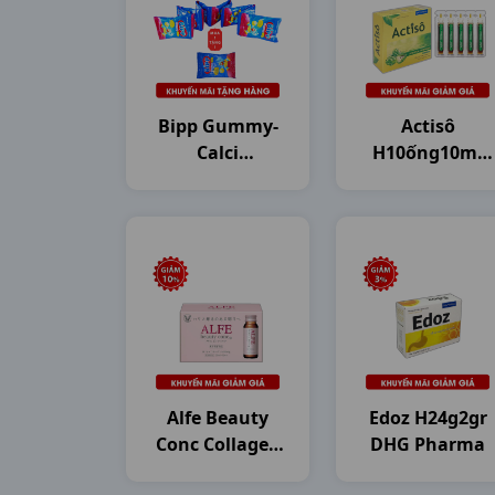
Bipp Gummy-
Actisô
Calci
H10ống10ml
Dây10g20gr
DHG Pharma
Dhg
Alfe Beauty
Edoz H24g2gr
Conc Collagen
DHG Pharma
H10c50ml