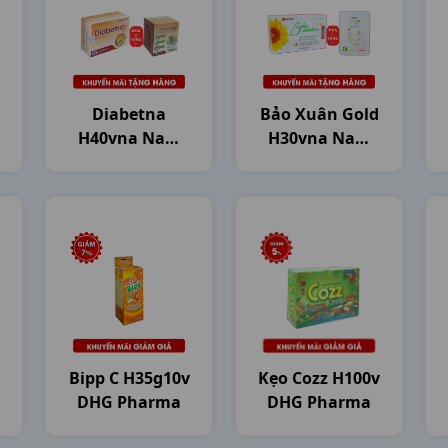
Diabetna
Bảo Xuân Gold
H40vna Nam
H30vna Nam
Dược
Dược
Bipp C H35g10v
Kẹo Cozz H100v
DHG Pharma
DHG Pharma