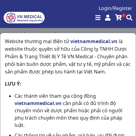
Login/Register
0
Trang chủ
/
Thực Phẩm Chức Năng
/
Website thương mại điện tử
vietnammedical.vn
là
Mabio C60vna Tuệ Minh
website thuộc quyền sở hữu của Công ty TNHH Dược
Phẩm & Trang Thiết Bị Y Tế VN Medical - Chuyên phân
phối bán buôn dược phẩm, vật tư y tế, mỹ phẩm và các
sản phẩm được phép lưu hành tại Việt Nam.
LƯU Ý:
Các thành viên tham gia cộng đồng
vietnammedical.vn
cần phải có đủ trình độ
chuyên môn về dược phẩm hoặc phải có người
phụ trách chuyên môn theo quy định của pháp
luật.
Các thông tin về sản phẩm, giá bán, ưu đãi được