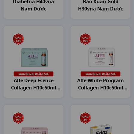
Diabetna H40vna
Bảo Xuân Gold
Nam Dược
H30vna Nam Dược
Alfe Deep Esence
Alfe White Program
Collagen H10c50ml
Collagen H10c50ml
Japan
Japan