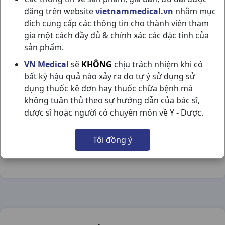
đăng trên website
vietnammedical.vn
nhằm mục
đích cung cấp các thông tin cho thành viên tham
gia một cách đầy đủ & chính xác các đặc tính của
sản phẩm.
MABIO C60VNA TUỆ MINH
VN Medical
sẽ
KHÔNG
chịu trách nhiệm khi có
bất kỳ hậu quả nào xảy ra do tự ý sử dụng sử
NSX:
Tuệ Minh
dụng thuốc kê đơn hay thuốc chữa bệnh mà
không tuân thủ theo sự hướng dẫn của bác sĩ,
Nhóm hàng:
Thực Phẩm Chức Năng,
dược sĩ hoặc người có chuyên môn về Y - Dược.
Chia sẻ qua mạng xã hội:
Tôi đồng ý