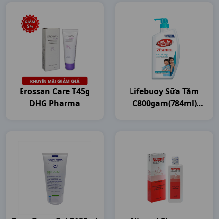
Erossan Care T45g
Lifebuoy Sữa Tắm
DHG Pharma
C800gam(784ml)
Unilever VN