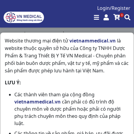
Login/Register
0
Trang chủ
/
Hóa - Mỹ Phẩm
/
Website thương mại điện tử
vietnammedical.vn
là
Lột Mụn C25gr Gamma Chemicals VN
website thuộc quyền sở hữu của Công ty TNHH Dược
Phẩm & Trang Thiết Bị Y Tế VN Medical - Chuyên phân
phối bán buôn dược phẩm, vật tư y tế, mỹ phẩm và các
sản phẩm được phép lưu hành tại Việt Nam.
LƯU Ý:
Các thành viên tham gia cộng đồng
vietnammedical.vn
cần phải có đủ trình độ
chuyên môn về dược phẩm hoặc phải có người
phụ trách chuyên môn theo quy định của pháp
luật.
Các thông tin về sản phẩm, giá bán, ưu đãi được