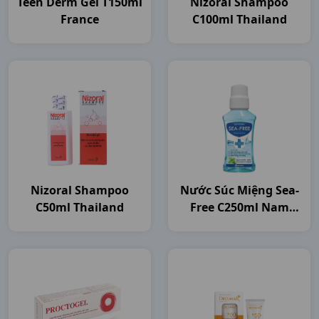
Teen Derm Gel T150ml
Nizoral Shampoo
France
C100ml Thailand
Nizoral Shampoo
Nước Súc Miệng Sea-
C50ml Thailand
Free C250ml Nam
Dược