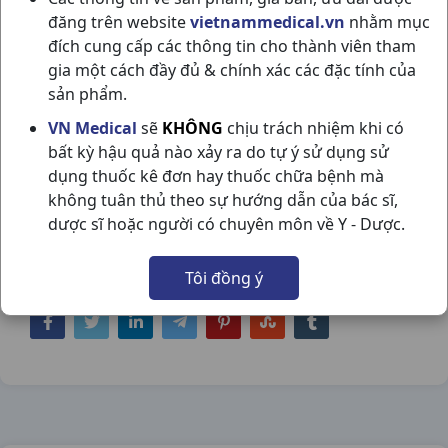
đăng trên website
vietnammedical.vn
nhằm mục
đích cung cấp các thông tin cho thành viên tham
gia một cách đầy đủ & chính xác các đặc tính của
sản phẩm.
LỘT MỤN C25GR GAMMA CHEMICALS
VN Medical
sẽ
KHÔNG
chịu trách nhiệm khi có
bất kỳ hậu quả nào xảy ra do tự ý sử dụng sử
VN
dụng thuốc kê đơn hay thuốc chữa bệnh mà
NSX:
Gamma Chemicals VN
không tuân thủ theo sự hướng dẫn của bác sĩ,
dược sĩ hoặc người có chuyên môn về Y - Dược.
Nhóm hàng:
Hóa - Mỹ Phẩm,
Tôi đồng ý
Chia sẻ qua mạng xã hội: