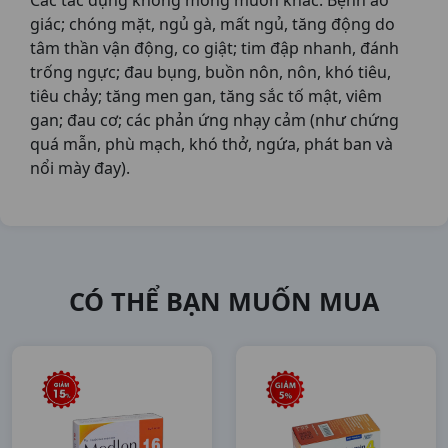
Các tác dụng không mong muốn khác: Bệnh ảo
giác; chóng mặt, ngủ gà, mất ngủ, tăng động do
tâm thần vận động, co giật; tim đập nhanh, đánh
trống ngực; đau bụng, buồn nôn, nôn, khó tiêu,
tiêu chảy; tăng men gan, tăng sắc tố mật, viêm
gan; đau cơ; các phản ứng nhạy cảm (như chứng
quá mẫn, phù mạch, khó thở, ngứa, phát ban và
nổi mày đay).
CÓ THỂ BẠN MUỐN MUA