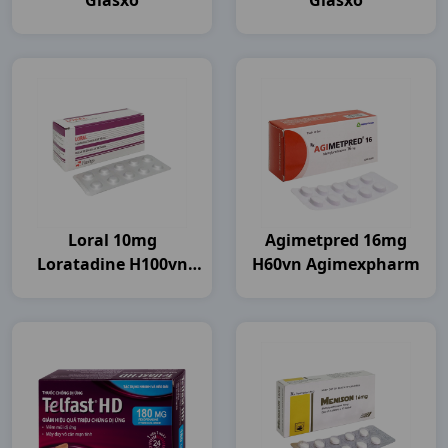
Glasxo
Glasxo
Loral 10mg
Agimetpred 16mg
Loratadine H100vn
H60vn Agimexpharm
Flamigo