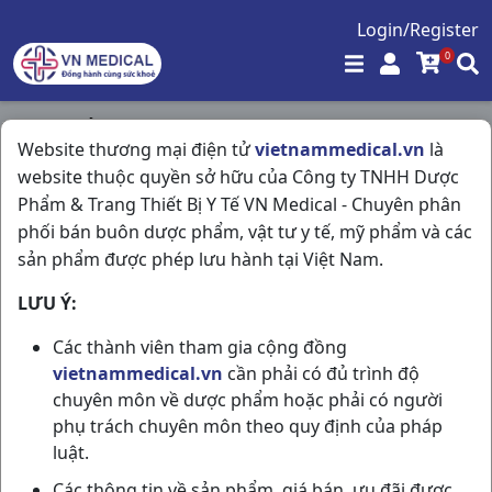
Login/Register
0
Trang chủ
/
Kháng Viêm - Kháng Histamin
/
Website thương mại điện tử
vietnammedical.vn
là
Lorastad D H30vn Stellapharm
website thuộc quyền sở hữu của Công ty TNHH Dược
Phẩm & Trang Thiết Bị Y Tế VN Medical - Chuyên phân
phối bán buôn dược phẩm, vật tư y tế, mỹ phẩm và các
sản phẩm được phép lưu hành tại Việt Nam.
LƯU Ý:
Các thành viên tham gia cộng đồng
vietnammedical.vn
cần phải có đủ trình độ
chuyên môn về dược phẩm hoặc phải có người
phụ trách chuyên môn theo quy định của pháp
luật.
Các thông tin về sản phẩm, giá bán, ưu đãi được