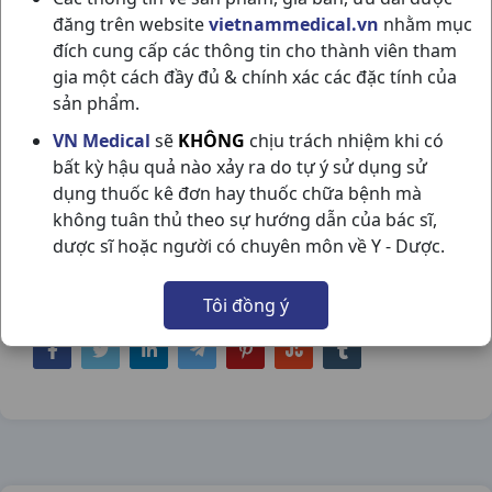
đăng trên website
vietnammedical.vn
nhằm mục
đích cung cấp các thông tin cho thành viên tham
gia một cách đầy đủ & chính xác các đặc tính của
sản phẩm.
LORASTAD D H30VN STELLAPHARM
VN Medical
sẽ
KHÔNG
chịu trách nhiệm khi có
bất kỳ hậu quả nào xảy ra do tự ý sử dụng sử
NSX:
Stellapharm
dụng thuốc kê đơn hay thuốc chữa bệnh mà
không tuân thủ theo sự hướng dẫn của bác sĩ,
Nhóm hàng:
Kháng Viêm - Kháng
dược sĩ hoặc người có chuyên môn về Y - Dược.
Histamin,
Tôi đồng ý
Chia sẻ qua mạng xã hội: