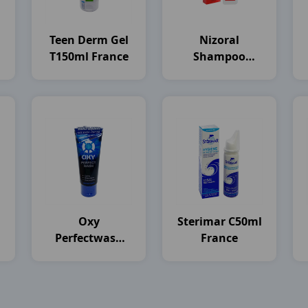
Teen Derm Gel
Nizoral
T150ml France
Shampoo
)
C100ml
Thailand
Oxy
Sterimar C50ml
Perfectwash
France
T100g Rohto