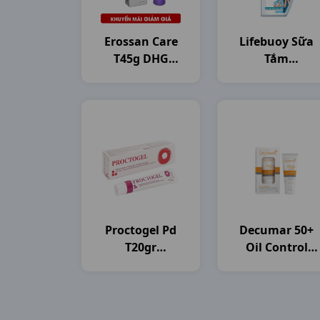
Erossan Care
Lifebuoy Sữa
T45g DHG
Tắm
Pharma
C800gam(784ml
Unilever VN
Proctogel Pd
Decumar 50+
T20gr
Oil Control
Medipharco
T50gr CVI
Pharma