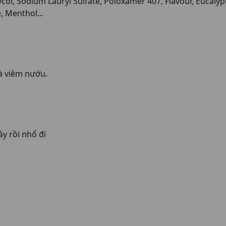
col, Sodium Lauryl Sulfate, Poloxamer 407, Flavour, Eucalyp
, Menthol...
à viêm nướu.
y rồi nhổ đi