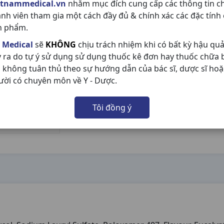
etnammedical.vn
nhằm mục đích cung cấp các thông tin c
ành viên tham gia một cách đầy đủ & chính xác các đặc tính
n phẩm.
 Medical
sẽ
KHÔNG
chịu trách nhiệm khi có bất kỳ hậu qu
y ra do tự ý sử dụng sử dụng thuốc kê đơn hay thuốc chữa
 không tuân thủ theo sự hướng dẫn của bác sĩ, dược sĩ hoặ
ười có chuyên môn về Y - Dược.
Tôi đồng ý