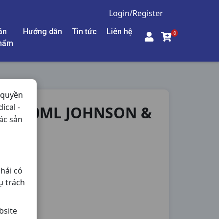
Login/Register
ản
Hướng dẫn
Tin tức
Liên hệ
0
hẩm
 quyền
ical -
A C250ML JOHNSON &
ác sản
hải có
ụ trách
bsite