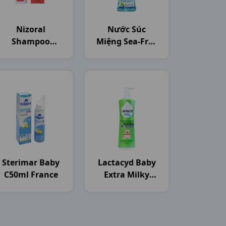
Nizoral
Nước Súc
Shampoo
Miệng Sea-Free
C50ml Thailand
C250ml Nam
Dược
Sterimar Baby
Lactacyd Baby
C50ml France
Extra Milky
C250ml Sanofi