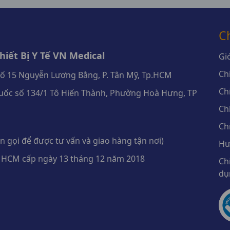
C
iết Bị Y Tế VN Medical
Giớ
Ch
số 15 Nguyễn Lương Bằng, P. Tân Mỹ, Tp.HCM
Ch
ốc số 134/1 Tô Hiến Thành, Phường Hoà Hưng, TP
Ch
Ch
 gọi để được tư vấn và giao hàng tận nơi)
Hư
 HCM cấp ngày 13 tháng 12 năm 2018
Ch
dụ