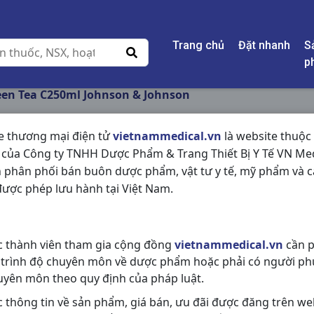
Trang chủ
Đặt nhanh
S
p
reen Tea C250ml Johnson & Johnson
e thương mại điện tử
vietnammedical.vn
là website thuộc
 của Công ty TNHH Dược Phẩm & Trang Thiết Bị Y Tế VN Med
LISTERIN GREEN TE
 phân phối bán buôn dược phẩm, vật tư y tế, mỹ phẩm và c
JOHNSON
ược phép lưu hành tại Việt Nam.
NSX:
Johnson & Johnson
c thành viên tham gia cộng đồng
vietnammedical.vn
cần p
Nhóm hàng:
Hóa - Mỹ Phẩm,
 trình độ chuyên môn về dược phẩm hoặc phải có người ph
Chia sẻ qua mạng xã hội:
uyên môn theo quy định của pháp luật.
c thông tin về sản phẩm, giá bán, ưu đãi được đăng trên we