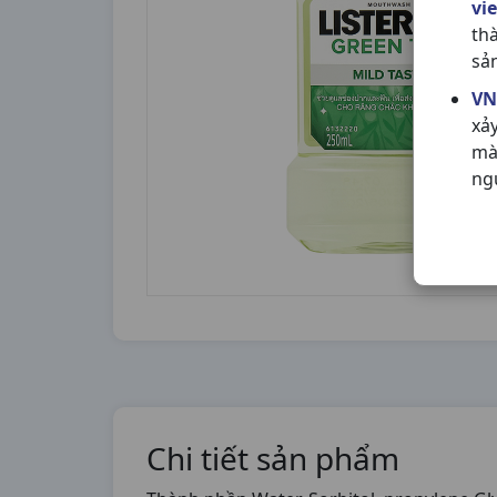
vi
th
sả
VN
xả
mà
ng
Chi tiết sản phẩm