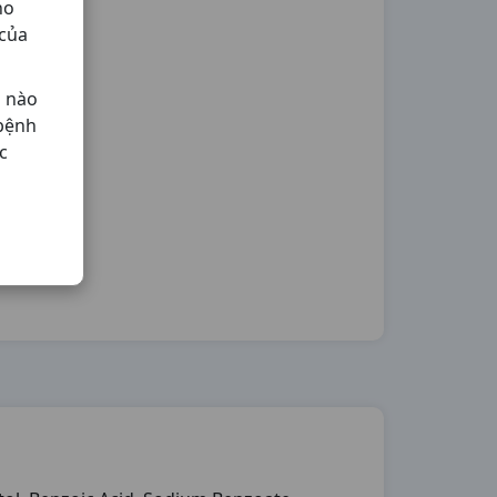
ho
 của
ả nào
 bệnh
c