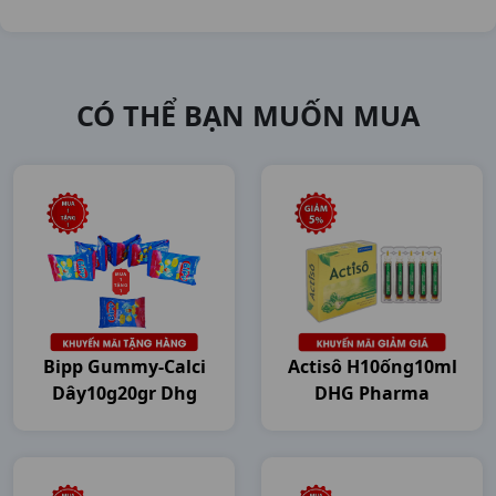
CÓ THỂ BẠN MUỐN MUA
Bipp Gummy-Calci
Actisô H10ống10ml
Dây10g20gr Dhg
DHG Pharma