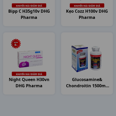
Bipp C H35g10v DHG
Kẹo Cozz H100v DHG
Pharma
Pharma
Night Queen H30vn
Glucosamine&
DHG Pharma
Chondroitin 1500mg
C120v USA