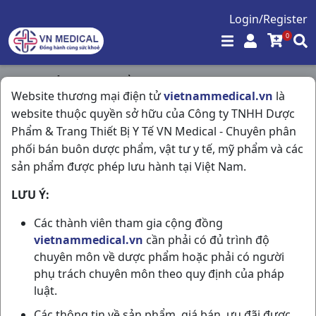
Login/Register
0
Trang chủ
/
Thực Phẩm Chức Năng
/
Website thương mại điện tử
vietnammedical.vn
là
Kidnest Tâm Sen C120ml Golden Health
website thuộc quyền sở hữu của Công ty TNHH Dược
Phẩm & Trang Thiết Bị Y Tế VN Medical - Chuyên phân
phối bán buôn dược phẩm, vật tư y tế, mỹ phẩm và các
sản phẩm được phép lưu hành tại Việt Nam.
LƯU Ý:
Các thành viên tham gia cộng đồng
vietnammedical.vn
cần phải có đủ trình độ
chuyên môn về dược phẩm hoặc phải có người
phụ trách chuyên môn theo quy định của pháp
luật.
Các thông tin về sản phẩm, giá bán, ưu đãi được