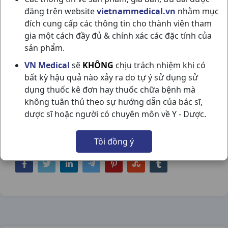
đăng trên website
vietnammedical.vn
nhằm mục
đích cung cấp các thông tin cho thành viên tham
gia một cách đầy đủ & chính xác các đặc tính của
sản phẩm.
KIDNEST TÂM SEN C120ML GOLDEN
VN Medical
sẽ
KHÔNG
chịu trách nhiệm khi có
bất kỳ hậu quả nào xảy ra do tự ý sử dụng sử
HEALTH
dụng thuốc kê đơn hay thuốc chữa bệnh mà
NSX:
Golden Health
không tuân thủ theo sự hướng dẫn của bác sĩ,
dược sĩ hoặc người có chuyên môn về Y - Dược.
Nhóm hàng:
Thực Phẩm Chức Năng,
Tôi đồng ý
Chia sẻ qua mạng xã hội: