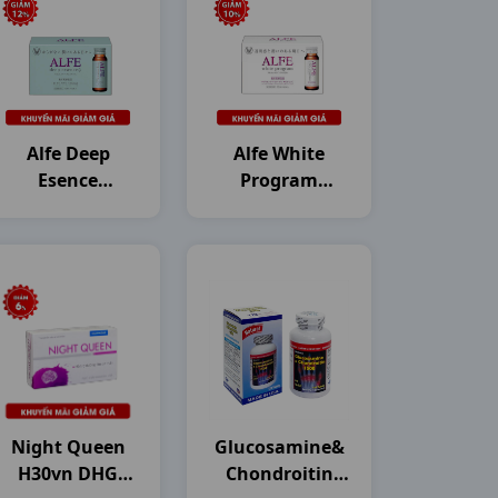
Alfe Deep
Alfe White
Esence
Program
Collagen
Collagen
H10c50ml
H10c50ml
Japan
Japan
Night Queen
Glucosamine&
H30vn DHG
Chondroitin