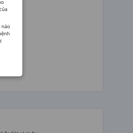
ho
 của
ả nào
 bệnh
c