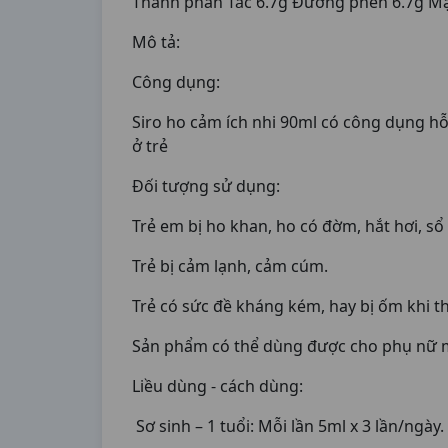
Thành phần Tắc 6.7g Đường phèn 6.7g Mạ
Mô tả:
Công dụng:
Siro ho cảm ích nhi 90ml có công dụng hỗ
ở trẻ
Đối tượng sử dụng:
Trẻ em bị ho khan, ho có đờm, hắt hơi, sổ
Trẻ bị cảm lạnh, cảm cúm.
Trẻ có sức đề kháng kém, hay bị ốm khi tha
Sản phẩm có thể dùng được cho phụ nữ m
Liều dùng - cách dùng:
Sơ sinh – 1 tuổi: Mỗi lần 5ml x 3 lần/ngày.