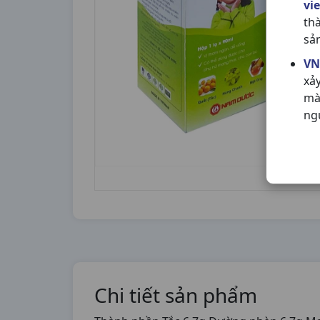
vi
th
sả
VN
xả
mà
ng
Chi tiết sản phẩm