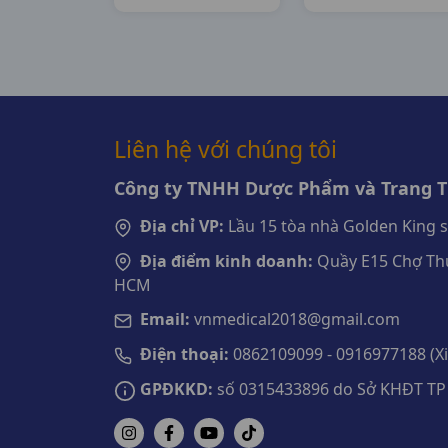
H10c50ml
Japan
Liên hệ với chúng tôi
Công ty TNHH Dược Phẩm và Trang Th
Địa chỉ VP:
Lầu 15 tòa nhà Golden King 
Địa điểm kinh doanh:
Quầy E15 Chợ Thu
HCM
Email:
vnmedical2018@gmail.com
Điện thoại:
0862109099 - 0916977188 (Xin
GPĐKKD:
số 0315433896 do Sở KHĐT TP