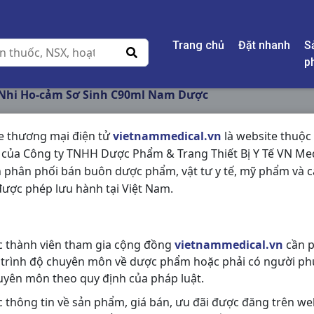
Trang chủ
Đặt nhanh
S
p
 Nhi Ho-cảm Sơ Sinh C90ml Nam Dược
e thương mại điện tử
vietnammedical.vn
là website thuộc
 của Công ty TNHH Dược Phẩm & Trang Thiết Bị Y Tế VN Med
ÍCH NHI HO-CẢM S
 phân phối bán buôn dược phẩm, vật tư y tế, mỹ phẩm và c
DƯỢC
ược phép lưu hành tại Việt Nam.
NSX:
Nam Dược
c thành viên tham gia cộng đồng
vietnammedical.vn
cần p
Nhóm hàng:
Thực Phẩm Chức Nă
 trình độ chuyên môn về dược phẩm hoặc phải có người ph
Chia sẻ qua mạng xã hội:
uyên môn theo quy định của pháp luật.
c thông tin về sản phẩm, giá bán, ưu đãi được đăng trên we