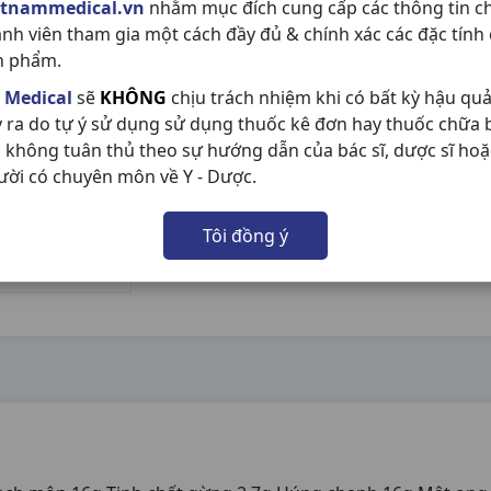
etnammedical.vn
nhằm mục đích cung cấp các thông tin c
ành viên tham gia một cách đầy đủ & chính xác các đặc tính
n phẩm.
 Medical
sẽ
KHÔNG
chịu trách nhiệm khi có bất kỳ hậu qu
y ra do tự ý sử dụng sử dụng thuốc kê đơn hay thuốc chữa
 không tuân thủ theo sự hướng dẫn của bác sĩ, dược sĩ hoặ
ười có chuyên môn về Y - Dược.
Tôi đồng ý