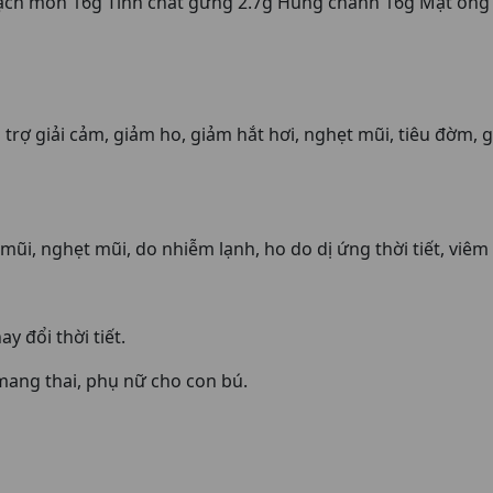
ch môn 16g Tinh chất gừng 2.7g Húng chanh 16g Mật ong 
 trợ giải cảm, giảm ho, giảm hắt hơi, nghẹt mũi, tiêu đờm,
 mũi, nghẹt mũi, do nhiễm lạnh, ho do dị ứng thời tiết, viê
y đổi thời tiết.
ang thai, phụ nữ cho con bú.