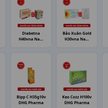
Diabetna
Bảo Xuân Gold
H40vna Nam
H30vna Nam
Dược
Dược
Bipp C H35g10v
Kẹo Cozz H100v
DHG Pharma
DHG Pharma