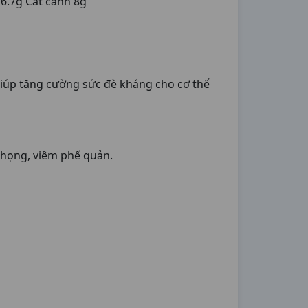
6.7g Cát cánh 8g
 giúp tăng cường sức đè kháng cho cơ thể
m họng, viêm phế quản.