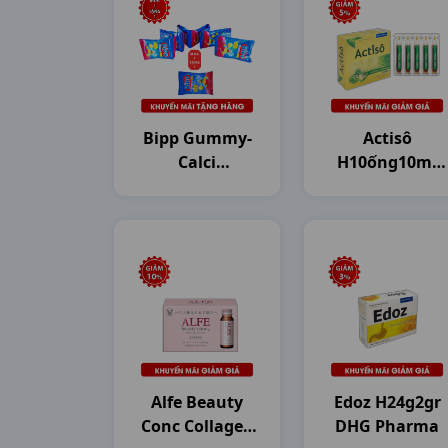
Bipp Gummy-
Actisô
Calci
H10ống10ml
Dây10g20gr
DHG Pharma
Dhg
Alfe Beauty
Edoz H24g2gr
Conc Collagen
DHG Pharma