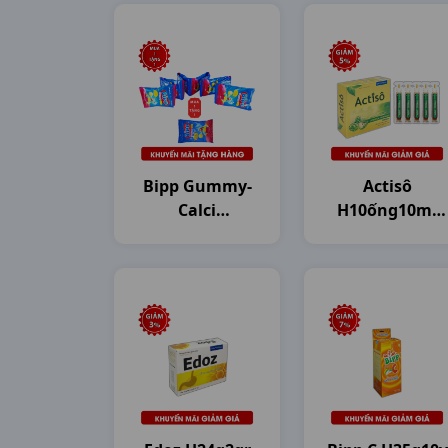
Bipp Gummy-
Actisô
Calci
H10ống10ml
Dây10g20gr
DHG Pharma
Dhg