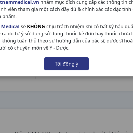
etnammedical.vn
nhằm mục đích cung cấp các thông tin c
ành viên tham gia một cách đầy đủ & chính xác các đặc tính
n phẩm.
 Medical
sẽ
KHÔNG
chịu trách nhiệm khi có bất kỳ hậu qu
y ra do tự ý sử dụng sử dụng thuốc kê đơn hay thuốc chữa
 không tuân thủ theo sự hướng dẫn của bác sĩ, dược sĩ hoặ
ười có chuyên môn về Y - Dược.
Tôi đồng ý