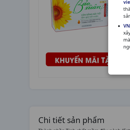
vi
th
sả
VN
xả
mà
ng
Chi tiết sản phẩm