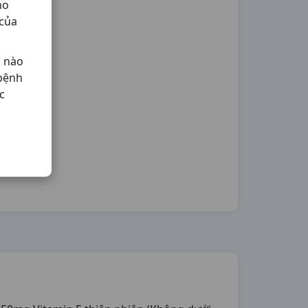
ho
 của
ả nào
 bệnh
c