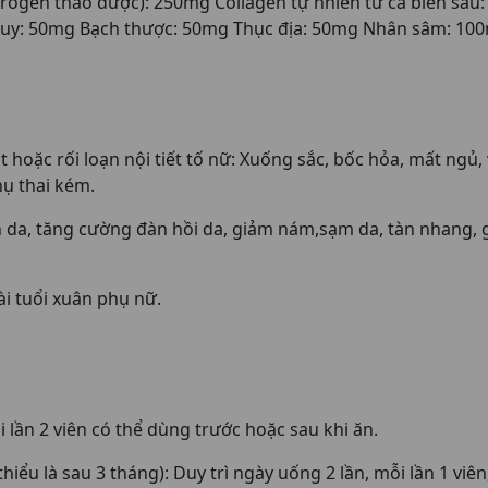
ogen thảo dược): 250mg Collagen tự nhiên từ cá biển sâu:
quy: 50mg Bạch thược: 50mg Thục địa: 50mg Nhân sâm: 100
t hoặc rối loạn nội tiết tố nữ: Xuống sắc, bốc hỏa, mất ngủ, 
hụ thai kém.
n da, tăng cường đàn hồi da, giảm nám,sạm da, tàn nhang,
i tuổi xuân phụ nữ.
 lần 2 viên có thể dùng trước hoặc sau khi ăn.
thiểu là sau 3 tháng): Duy trì ngày uống 2 lần, mỗi lần 1 viê