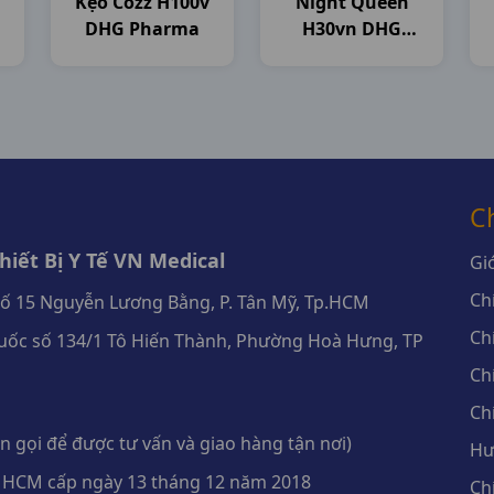
Kẹo Cozz H100v
Night Queen
DHG Pharma
H30vn DHG
Pharma
C
iết Bị Y Tế VN Medical
Giớ
Ch
số 15 Nguyễn Lương Bằng, P. Tân Mỹ, Tp.HCM
Ch
ốc số 134/1 Tô Hiến Thành, Phường Hoà Hưng, TP
Ch
Ch
 gọi để được tư vấn và giao hàng tận nơi)
Hư
 HCM cấp ngày 13 tháng 12 năm 2018
Ch