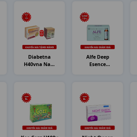
Diabetna
Alfe Deep
H40vna Nam
Esence
Dược
Collagen
H10c50ml
Japan