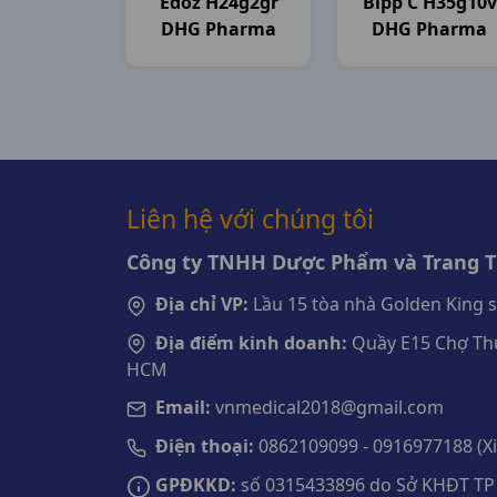
Edoz H24g2gr
Bipp C H35g10v
DHG Pharma
DHG Pharma
Liên hệ với chúng tôi
Công ty TNHH Dược Phẩm và Trang Th
Địa chỉ VP:
Lầu 15 tòa nhà Golden King 
Địa điểm kinh doanh:
Quầy E15 Chợ Thu
HCM
Email:
vnmedical2018@gmail.com
Điện thoại:
0862109099 - 0916977188 (Xin
GPĐKKD:
số 0315433896 do Sở KHĐT TP