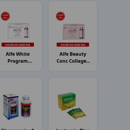
Alfe White
Alfe Beauty
Program
Conc Collagen
Collagen
H10c50ml
H10c50ml
Japan
Japan