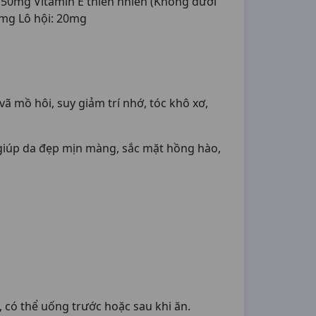
 50mg Vitamin E thiên nhiên (Không dưới
mg Lô hội: 20mg
vã mồ hôi, suy giảm trí nhớ, tóc khô xơ,
 giúp da đẹp mịn màng, sắc mặt hồng hào,
n, có thể uống trước hoặc sau khi ăn.