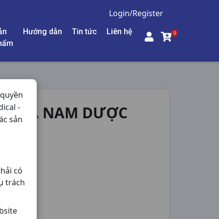
Login/Register
ản
Hướng dẫn
Tin tức
Liên hệ
0
hẩm
 quyền
ical -
30VNA NAM DƯỢC
ác sản
ng,
hải có
ụ trách
bsite