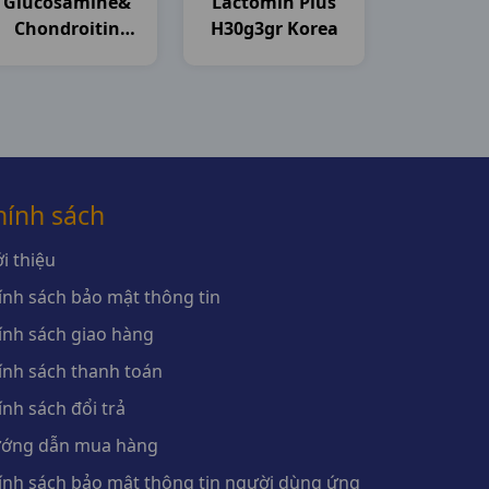
Glucosamine&
Lactomin Plus
Chondroitin
H30g3gr Korea
1500mg C120v
USA
hính sách
i thiệu
ính sách bảo mật thông tin
ính sách giao hàng
ính sách thanh toán
ính sách đổi trả
ớng dẫn mua hàng
ính sách bảo mật thông tin người dùng ứng