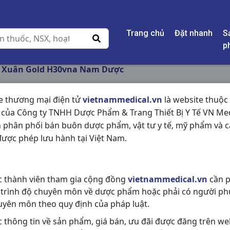
Trang chủ
Đặt nhanh
S
p
 Xuân Gold H30vna Nam Dược
e thương mại điện tử
vietnammedical.vn
là website thuộc
 của Công ty TNHH Dược Phẩm & Trang Thiết Bị Y Tế VN Med
BẢO XUÂN GOLD H
 phân phối bán buôn dược phẩm, vật tư y tế, mỹ phẩm và c
ược phép lưu hành tại Việt Nam.
NSX:
Nam Dược
Nhóm hàng:
Thực Phẩm Chức Nă
c thành viên tham gia cộng đồng
vietnammedical.vn
cần p
Chia sẻ qua mạng xã hội:
 trình độ chuyên môn về dược phẩm hoặc phải có người ph
uyên môn theo quy định của pháp luật.
c thông tin về sản phẩm, giá bán, ưu đãi được đăng trên we