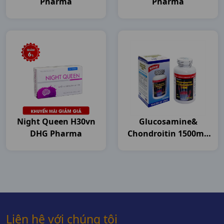
Pharma
Pharma
Night Queen H30vn
Glucosamine&
DHG Pharma
Chondroitin 1500mg
C120v USA
Liên hệ với chúng tôi