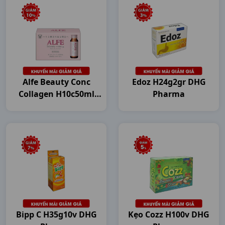
Alfe Beauty Conc
Edoz H24g2gr DHG
Collagen H10c50ml
Pharma
Japan
Bipp C H35g10v DHG
Kẹo Cozz H100v DHG