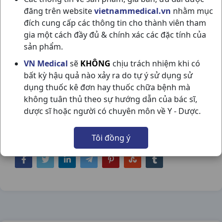
đăng trên website
vietnammedical.vn
nhằm mục
đích cung cấp các thông tin cho thành viên tham
gia một cách đầy đủ & chính xác các đặc tính của
sản phẩm.
HỒNG HUYẾT TỐ C250ML NGUYỄN
VN Medical
sẽ
KHÔNG
chịu trách nhiệm khi có
bất kỳ hậu quả nào xảy ra do tự ý sử dụng sử
MINH TRÍ
dụng thuốc kê đơn hay thuốc chữa bệnh mà
NSX:
Nguyễn Minh TrÍ
không tuân thủ theo sự hướng dẫn của bác sĩ,
dược sĩ hoặc người có chuyên môn về Y - Dược.
Nhóm hàng:
Thực Phẩm Chức Năng,
Tôi đồng ý
Chia sẻ qua mạng xã hội: