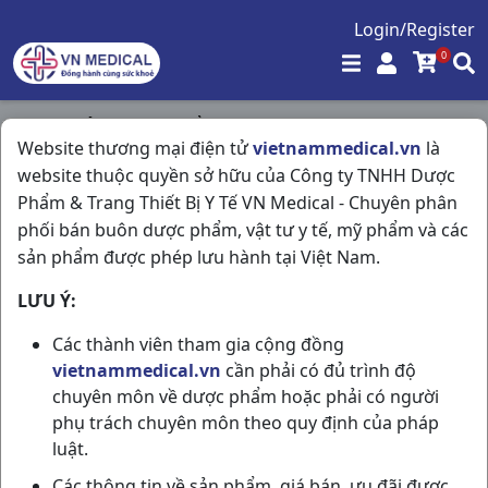
Login/Register
0
Trang chủ
/
Thực Phẩm Chức Năng
/
Website thương mại điện tử
vietnammedical.vn
là
Hồng Huyết Tố C250ml Nguyễn Minh TrÍ
website thuộc quyền sở hữu của Công ty TNHH Dược
Phẩm & Trang Thiết Bị Y Tế VN Medical - Chuyên phân
phối bán buôn dược phẩm, vật tư y tế, mỹ phẩm và các
sản phẩm được phép lưu hành tại Việt Nam.
LƯU Ý:
Các thành viên tham gia cộng đồng
vietnammedical.vn
cần phải có đủ trình độ
chuyên môn về dược phẩm hoặc phải có người
phụ trách chuyên môn theo quy định của pháp
luật.
Các thông tin về sản phẩm, giá bán, ưu đãi được