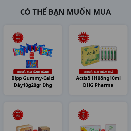
CÓ THỂ BẠN MUỐN MUA
Bipp Gummy-Calci
Actisô H10ống10ml
Dây10g20gr Dhg
DHG Pharma