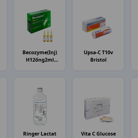
Becozyme(inj)
Upsa-C T10v
H12ống2ml
Bristol
Bayer
Ringer Lactat
Vita C Glucose