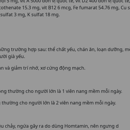
5 mg, vit A 5000 đơn vị quốc tế, vit D2 400 đơn vị quốc tế, v
ntothenate 15.3 mg, vit B12 6 mcg, Fe fumarat 54.76 mg, Cu s
ulfat 3 mg, K sulfat 18 mg.
ng trường hợp sau: thể chất yếu, chán ăn, loạn dưỡng, mệt
ười già yếu.
loạn và giảm trí nhớ, xơ cứng động mạch.
ông thường cho người lớn là 1 viên nang mềm mỗi ngày.
ng thường cho người lớn là 2 viên nang mềm mỗi ngày.
êu chảy, ngứa gây ra do dùng Homtamin, nên ngưng d