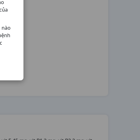
ho
 của
ả nào
 bệnh
c