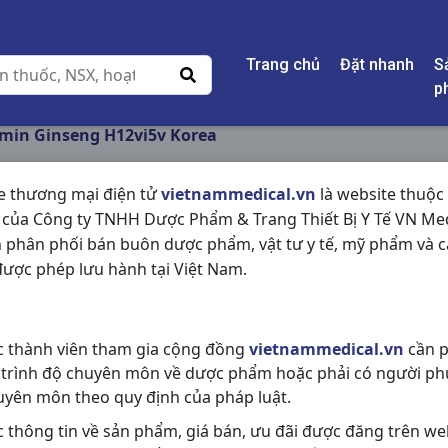
Trang chủ
Đặt nhanh
S
p
in Ginseng H12vi5v Korea
e thương mại điện tử
vietnammedical.vn
là website thuộc
 của Công ty TNHH Dược Phẩm & Trang Thiết Bị Y Tế VN Med
HOMTAMIN GINSENG
 phân phối bán buôn dược phẩm, vật tư y tế, mỹ phẩm và c
ược phép lưu hành tại Việt Nam.
NSX:
Korea
Nhóm hàng:
Vitamin & Thuốc Bổ,
c thành viên tham gia cộng đồng
vietnammedical.vn
cần p
Chia sẻ qua mạng xã hội:
 trình độ chuyên môn về dược phẩm hoặc phải có người ph
uyên môn theo quy định của pháp luật.
c thông tin về sản phẩm, giá bán, ưu đãi được đăng trên we