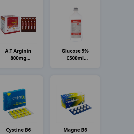
A.t Arginin
Glucose 5%
800mg
C500ml
H30ống10ml An
OTSUKA
Thiên
Cystine B6
Magne B6