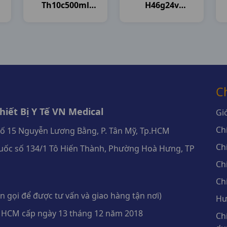
Th10c500ml
H46g24v
Brawn India
Mekophar
C
iết Bị Y Tế VN Medical
Giớ
Ch
số 15 Nguyễn Lương Bằng, P. Tân Mỹ, Tp.HCM
Ch
ốc số 134/1 Tô Hiến Thành, Phường Hoà Hưng, TP
Ch
Ch
 gọi để được tư vấn và giao hàng tận nơi)
Hư
 HCM cấp ngày 13 tháng 12 năm 2018
Ch