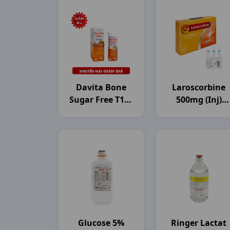
Davita Bone
Laroscorbine
Sugar Free T10v
500mg (inj)
DHG Pharma
H6ống5ml
Bayer
Glucose 5%
Ringer Lactat