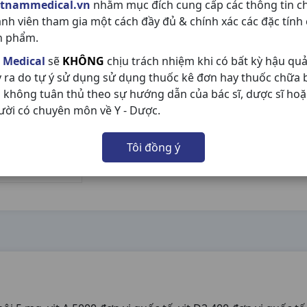
etnammedical.vn
nhằm mục đích cung cấp các thông tin c
ành viên tham gia một cách đầy đủ & chính xác các đặc tính
n phẩm.
 Medical
sẽ
KHÔNG
chịu trách nhiệm khi có bất kỳ hậu qu
y ra do tự ý sử dụng sử dụng thuốc kê đơn hay thuốc chữa
 không tuân thủ theo sự hướng dẫn của bác sĩ, dược sĩ hoặ
ười có chuyên môn về Y - Dược.
Tôi đồng ý