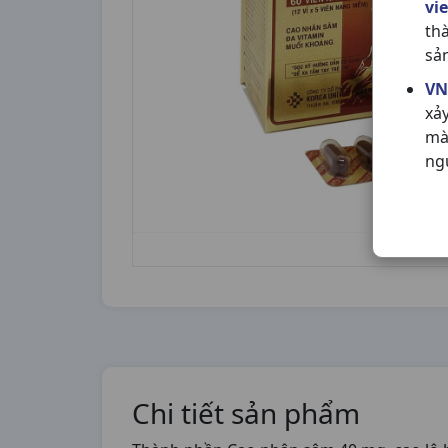
vi
th
sả
VN
xả
mà
ng
Chi tiết sản phẩm