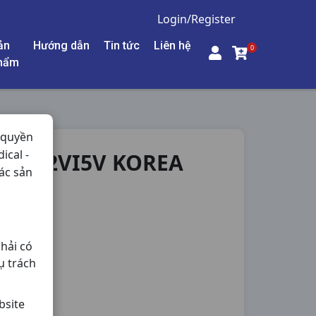
Login/Register
ản
Hướng dẫn
Tin tức
Liên hệ
0
hẩm
 quyền
ical -
 H12VI5V KOREA
ác sản
hải có
ụ trách
bsite