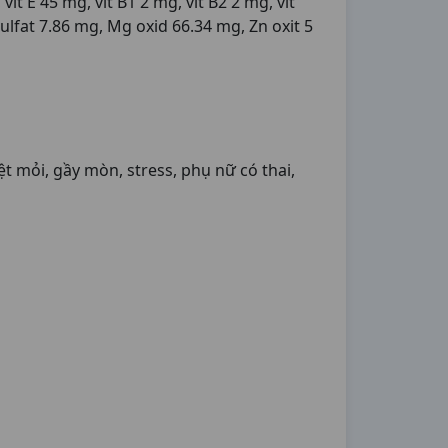
it E 45 mg, vit B1 2 mg, vit B2 2 mg, vit
ulfat 7.86 mg, Mg oxid 66.34 mg, Zn oxit 5
 mỏi, gầy mòn, stress, phụ nữ có thai,