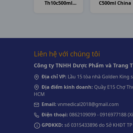
Th10c500ml
C500ml China
Brawn India
Liên hệ với chúng tôi
Công ty TNHH Dược Phẩm và Trang Th
Địa chỉ VP:
Lầu 15 tòa nhà Golden King 
Địa điểm kinh doanh:
Quầy E15 Chợ Thu
HCM
Email:
vnmedical2018@gmail.com
Điện thoại:
0862109099 - 0916977188 (Xin
GPĐKKD:
số 0315433896 do Sở KHĐT TP