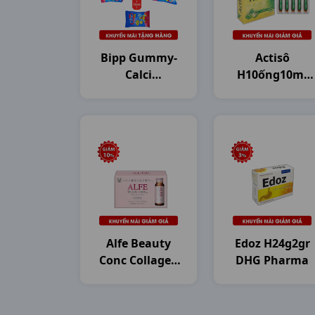
Bipp Gummy-
Actisô
Calci
H10ống10ml
Dây10g20gr
DHG Pharma
Dhg
Alfe Beauty
Edoz H24g2gr
Conc Collagen
DHG Pharma
H10c50ml
Japan