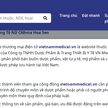
Trang chủ
Đặt nhanh
S
p
ng Tố Nữ C60vna Hoa Sen
e thương mại điện tử
vietnammedical.vn
là website thuộc
 của Công ty TNHH Dược Phẩm & Trang Thiết Bị Y Tế VN Med
HOÀNG TỐ NỮ C60V
 phân phối bán buôn dược phẩm, vật tư y tế, mỹ phẩm và c
ược phép lưu hành tại Việt Nam.
NSX:
Hoa Sen
Nhóm hàng:
Thực Phẩm Chức Nă
c thành viên tham gia cộng đồng
vietnammedical.vn
cần p
Chia sẻ qua mạng xã hội:
 trình độ chuyên môn về dược phẩm hoặc phải có người ph
uyên môn theo quy định của pháp luật.
c thông tin về sản phẩm, giá bán, ưu đãi được đăng trên we