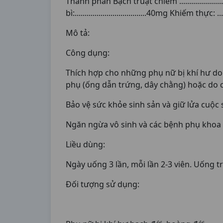
Thành phần Bạch truật chiếm ........................
bì:....................................40mg Khiếm thực: ....
Mô tả:
Công dụng:
Thích hợp cho những phụ nữ bị khí hư do 
phụ (ống dẫn trứng, dây chằng) hoặc do các
Bảo vệ sức khỏe sinh sản và giữ lửa cuộc 
Ngăn ngừa vô sinh và các bệnh phụ khoa
Liều dùng:
Ngày uống 3 lần, mỗi lần 2-3 viên. Uống tr
Đối tượng sử dụng: