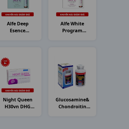
Alfe Deep
Alfe White
Esence
Program
Collagen
Collagen
H10c50ml
H10c50ml
Japan
Japan
Night Queen
Glucosamine&
H30vn DHG
Chondroitin
Pharma
1500mg C120v
USA