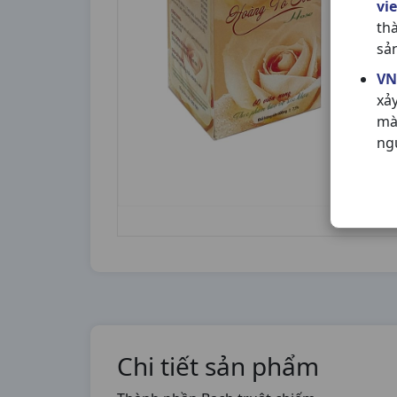
vi
th
sả
VN
xả
mà
ng
Chi tiết sản phẩm