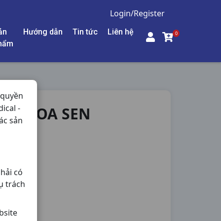
Login/Register
ản
Hướng dẫn
Tin tức
Liên hệ
0
hẩm
 quyền
ical -
NA HOA SEN
ác sản
ng,
hải có
ụ trách
bsite