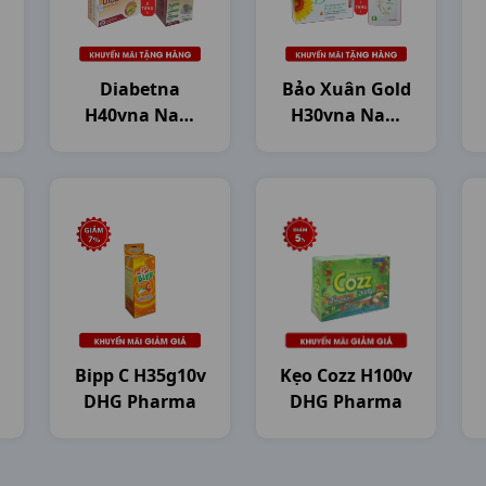
Diabetna
Bảo Xuân Gold
H40vna Nam
H30vna Nam
Dược
Dược
Bipp C H35g10v
Kẹo Cozz H100v
DHG Pharma
DHG Pharma