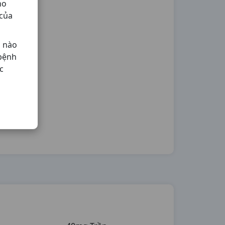
ho
 của
ả nào
 bệnh
c