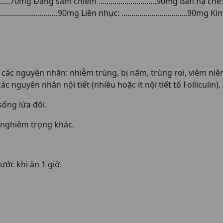
...70mg Đẳng sâm chiếm .............................90mg Bán hạ chế:......
............................90mg Liên nhục: .................................90mg Kim 
các nguyên nhân: nhiễm trùng, bị nấm, trùng roi, viêm ni
 nguyên nhân nội tiết (nhiều hoặc ít nội tiết tố Folliculin).
sống lứa đôi.
 nghiêm trọng khác.
ước khi ăn 1 giờ.