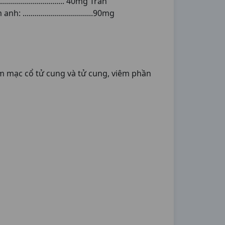
.......................... 40mg Trần
anh: ...................................90mg
êm mạc cổ tử cung và tử cung, viêm phần