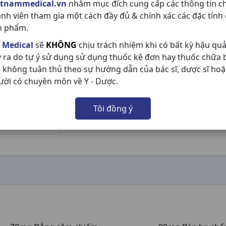
etnammedical.vn
nhằm mục đích cung cấp các thông tin c
ành viên tham gia một cách đầy đủ & chính xác các đặc tính
n phẩm.
 Medical
sẽ
KHÔNG
chịu trách nhiệm khi có bất kỳ hậu qu
y ra do tự ý sử dụng sử dụng thuốc kê đơn hay thuốc chữa
 không tuân thủ theo sự hướng dẫn của bác sĩ, dược sĩ hoặ
ười có chuyên môn về Y - Dược.
Tôi đồng ý