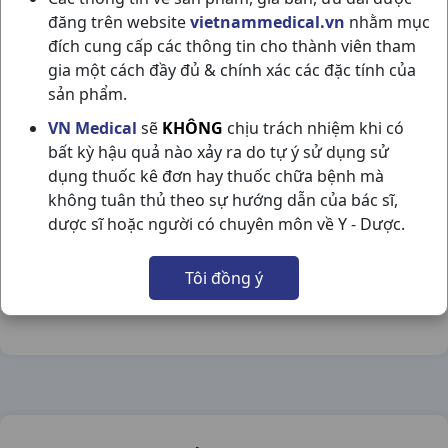
đăng trên website
vietnammedical.vn
nhằm mục
đích cung cấp các thông tin cho thành viên tham
gia một cách đầy đủ & chính xác các đặc tính của
sản phẩm.
HENEX 500MG H100V ABBOTT
VN Medical
sẽ
KHÔNG
chịu trách nhiệm khi có
bất kỳ hậu quả nào xảy ra do tự ý sử dụng sử
NSX:
ABBOTT
dụng thuốc kê đơn hay thuốc chữa bệnh mà
không tuân thủ theo sự hướng dẫn của bác sĩ,
Nhóm hàng:
Thuốc Khác,
dược sĩ hoặc người có chuyên môn về Y - Dược.
Chia sẻ qua mạng xã hội:
Tôi đồng ý