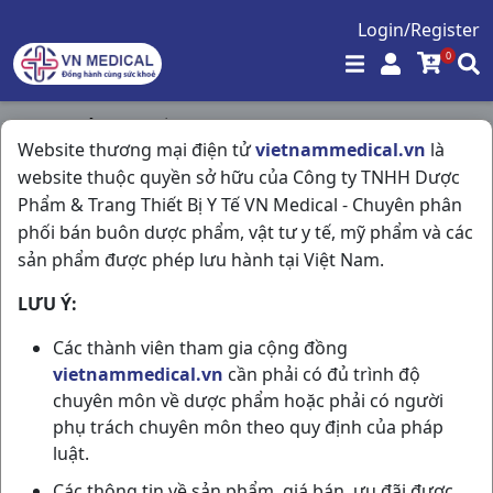
Login/Register
0
Trang chủ
/
Thuốc Khác
/
Website thương mại điện tử
vietnammedical.vn
là
Henex 500mg H100v ABBOTT
website thuộc quyền sở hữu của Công ty TNHH Dược
Phẩm & Trang Thiết Bị Y Tế VN Medical - Chuyên phân
phối bán buôn dược phẩm, vật tư y tế, mỹ phẩm và các
sản phẩm được phép lưu hành tại Việt Nam.
LƯU Ý:
Các thành viên tham gia cộng đồng
vietnammedical.vn
cần phải có đủ trình độ
chuyên môn về dược phẩm hoặc phải có người
phụ trách chuyên môn theo quy định của pháp
luật.
Các thông tin về sản phẩm, giá bán, ưu đãi được