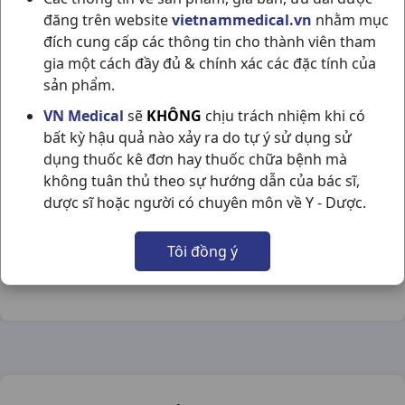
đăng trên website
vietnammedical.vn
nhằm mục
đích cung cấp các thông tin cho thành viên tham
gia một cách đầy đủ & chính xác các đặc tính của
sản phẩm.
GYNOFAR TH24C500ML PHARMEDIC
VN Medical
sẽ
KHÔNG
chịu trách nhiệm khi có
bất kỳ hậu quả nào xảy ra do tự ý sử dụng sử
NSX:
Pharmedic
dụng thuốc kê đơn hay thuốc chữa bệnh mà
không tuân thủ theo sự hướng dẫn của bác sĩ,
Nhóm hàng:
Hóa - Mỹ Phẩm,
dược sĩ hoặc người có chuyên môn về Y - Dược.
Chia sẻ qua mạng xã hội:
Tôi đồng ý