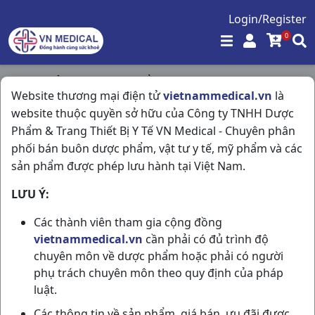
Login/Register
0
Trang chủ
/
Hóa - Mỹ Phẩm
/
Website thương mại điện tử
vietnammedical.vn
là
Gynofar Th24c500ml Pharmedic
website thuộc quyền sở hữu của Công ty TNHH Dược
Phẩm & Trang Thiết Bị Y Tế VN Medical - Chuyên phân
phối bán buôn dược phẩm, vật tư y tế, mỹ phẩm và các
sản phẩm được phép lưu hành tại Việt Nam.
LƯU Ý:
Các thành viên tham gia cộng đồng
vietnammedical.vn
cần phải có đủ trình độ
chuyên môn về dược phẩm hoặc phải có người
phụ trách chuyên môn theo quy định của pháp
luật.
Các thông tin về sản phẩm, giá bán, ưu đãi được