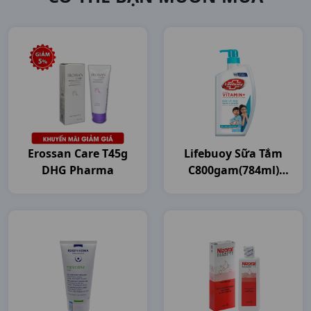
Erossan Care T45g
Lifebuoy Sữa Tắm
DHG Pharma
C800gam(784ml)
Unilever VN