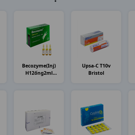
Becozyme(inj)
Upsa-C T10v
H12ống2ml
Bristol
Bayer