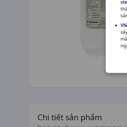
vi
th
sả
VN
xả
mà
ng
Chi tiết sản phẩm