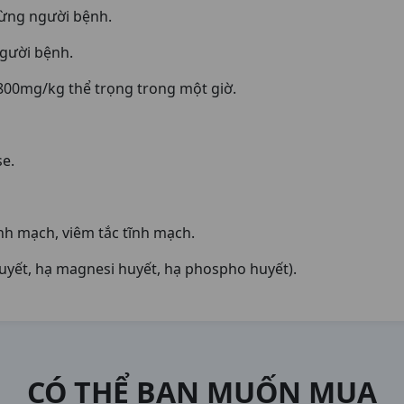
 từng người bệnh.
người bệnh.
 800mg/kg thể trọng trong một giờ.
e.
ĩnh mạch, viêm tắc tĩnh mạch.
i huyết, hạ magnesi huyết, hạ phospho huyết).
CÓ THỂ BẠN MUỐN MUA