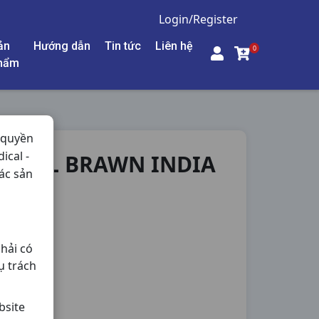
Login/Register
ản
Hướng dẫn
Tin tức
Liên hệ
0
hẩm
 quyền
ical -
500ML BRAWN INDIA
ác sản
hải có
ụ trách
bsite