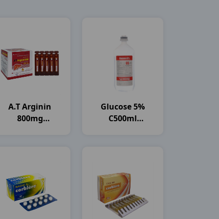
A.t Arginin
Glucose 5%
800mg
C500ml
H30ống10ml An
OTSUKA
Thiên