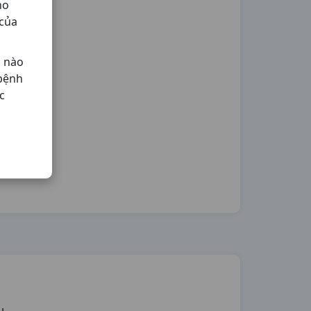
ho
 của
ả nào
 bệnh
c