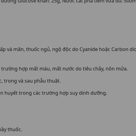
ương Glucose khan: 25g, Nước cất pha tiêm vừa đủ: 500m
.
ấp và mãn, thuốc ngủ, ngộ độc do Cyanide hoặc Carbon diox
g trường hợp mất máu, mất nước do tiêu chảy, nôn mửa.
c, trong và sau phẫu thuật.
on huyết trong các trường hợp suy dinh dưỡng.
hầy thuốc.