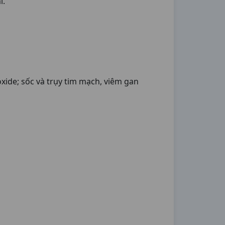
l.
ide; sốc và trụy tim mạch, viêm gan