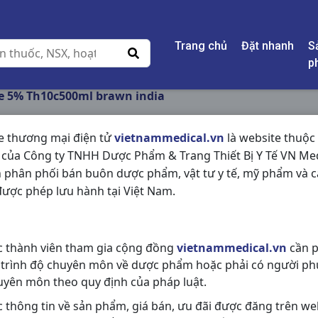
Trang chủ
Đặt nhanh
S
p
e 5% Th10c500ml brawn india
e thương mại điện tử
vietnammedical.vn
là website thuộc
 của Công ty TNHH Dược Phẩm & Trang Thiết Bị Y Tế VN Med
GLUCOSE 5% TH10C
 phân phối bán buôn dược phẩm, vật tư y tế, mỹ phẩm và c
ược phép lưu hành tại Việt Nam.
NSX:
brawn india
Nhóm hàng:
Vitamin & Thuốc Bổ,
c thành viên tham gia cộng đồng
vietnammedical.vn
cần p
Chia sẻ qua mạng xã hội:
 trình độ chuyên môn về dược phẩm hoặc phải có người ph
uyên môn theo quy định của pháp luật.
c thông tin về sản phẩm, giá bán, ưu đãi được đăng trên we