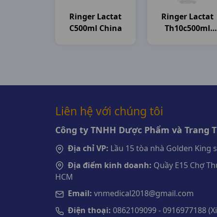
Ringer Lactat
Ringer Lactat
C500ml China
Th10c500ml
Brawn India
Liên hệ với chúng tôi
Công ty TNHH Dược Phẩm và Trang Th
Địa chỉ VP:
Lầu 15 tòa nhà Golden King 
Địa điểm kinh doanh:
Quầy E15 Chợ Thu
HCM
Email:
vnmedical2018@gmail.com
Điện thoại:
0862109099 - 0916977188 (Xin