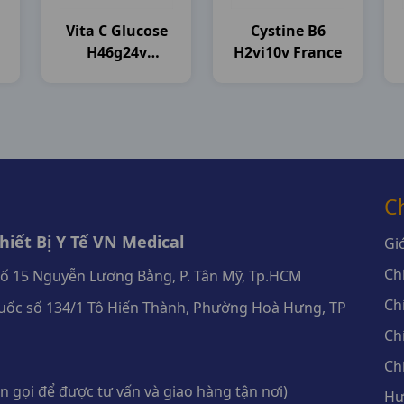
Vita C Glucose
Cystine B6
H46g24v
H2vi10v France
Mekophar
C
iết Bị Y Tế VN Medical
Giớ
Ch
số 15 Nguyễn Lương Bằng, P. Tân Mỹ, Tp.HCM
Ch
ốc số 134/1 Tô Hiến Thành, Phường Hoà Hưng, TP
Ch
Ch
 gọi để được tư vấn và giao hàng tận nơi)
Hư