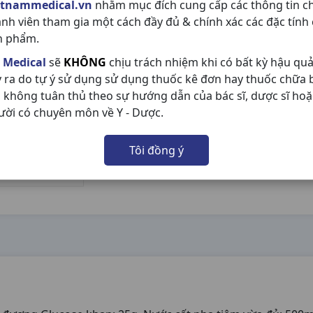
etnammedical.vn
nhằm mục đích cung cấp các thông tin c
ành viên tham gia một cách đầy đủ & chính xác các đặc tính
n phẩm.
 Medical
sẽ
KHÔNG
chịu trách nhiệm khi có bất kỳ hậu qu
y ra do tự ý sử dụng sử dụng thuốc kê đơn hay thuốc chữa
 không tuân thủ theo sự hướng dẫn của bác sĩ, dược sĩ hoặ
ười có chuyên môn về Y - Dược.
Tôi đồng ý