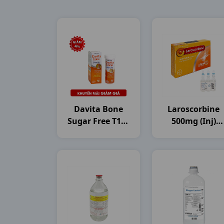
Davita Bone
Laroscorbine
Sugar Free T10v
500mg (inj)
DHG Pharma
H6ống5ml
Bayer