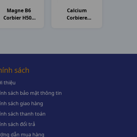
Magne B6
Calcium
Corbier H50v
Corbiere
Sanofi
H30ống5ml
Sanofi
hính sách
i thiệu
ính sách bảo mật thông tin
ính sách giao hàng
ính sách thanh toán
ính sách đổi trả
ớng dẫn mua hàng