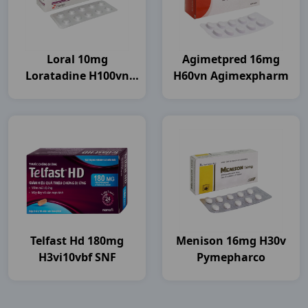
Loral 10mg
Agimetpred 16mg
Loratadine H100vn
H60vn Agimexpharm
Flamigo
Telfast Hd 180mg
Menison 16mg H30v
H3vi10vbf SNF
Pymepharco