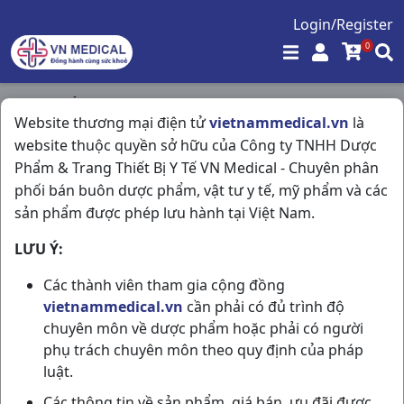
Login/Register
0
Trang chủ
/
Kháng Viêm - Kháng Histamin
/
Website thương mại điện tử
vietnammedical.vn
là
Glotizin 10mg Cetirizin H100vn Glomed
website thuộc quyền sở hữu của Công ty TNHH Dược
Phẩm & Trang Thiết Bị Y Tế VN Medical - Chuyên phân
phối bán buôn dược phẩm, vật tư y tế, mỹ phẩm và các
sản phẩm được phép lưu hành tại Việt Nam.
LƯU Ý:
Các thành viên tham gia cộng đồng
vietnammedical.vn
cần phải có đủ trình độ
chuyên môn về dược phẩm hoặc phải có người
phụ trách chuyên môn theo quy định của pháp
luật.
Các thông tin về sản phẩm, giá bán, ưu đãi được