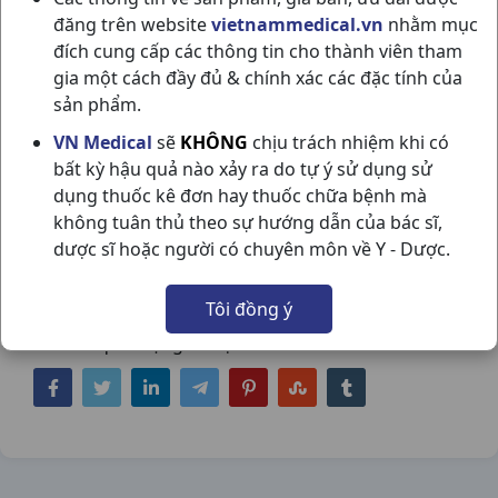
đăng trên website
vietnammedical.vn
nhằm mục
đích cung cấp các thông tin cho thành viên tham
gia một cách đầy đủ & chính xác các đặc tính của
sản phẩm.
GLOTIZIN 10MG CETIRIZIN H100VN
VN Medical
sẽ
KHÔNG
chịu trách nhiệm khi có
bất kỳ hậu quả nào xảy ra do tự ý sử dụng sử
GLOMED
dụng thuốc kê đơn hay thuốc chữa bệnh mà
NSX:
Glomed
không tuân thủ theo sự hướng dẫn của bác sĩ,
dược sĩ hoặc người có chuyên môn về Y - Dược.
Nhóm hàng:
Kháng Viêm - Kháng
Histamin,
Tôi đồng ý
Chia sẻ qua mạng xã hội: