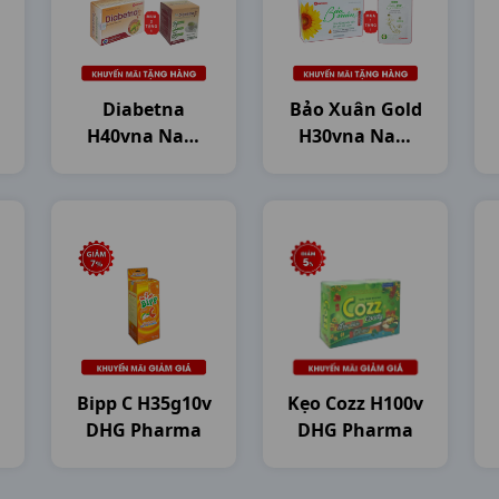
Diabetna
Bảo Xuân Gold
H40vna Nam
H30vna Nam
Dược
Dược
Bipp C H35g10v
Kẹo Cozz H100v
DHG Pharma
DHG Pharma