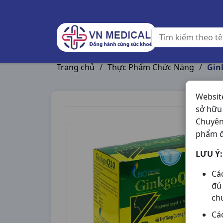
Trang chủ
/
Thực Phẩm Chức Năng
/
Gin
Websit
sở hữu
Chuyên
phẩm đ
LƯU Ý:
Cá
đủ
ch
Cá