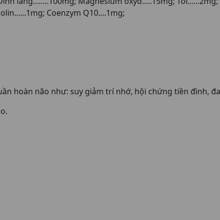
h lăng........100mg; Magnesium oxyd.....15mg; Tỏi......2mg; 
icolin......1mg; Coenzym Q10....1mg;
uần hoàn não như: suy giảm trí nhớ, hội chứng tiền đình, 
ão.