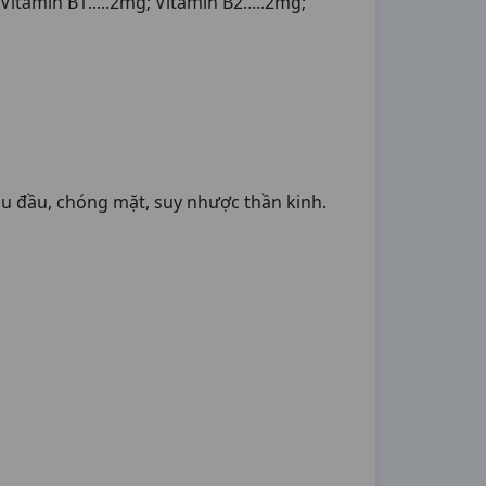
Vitamin B1.....2mg; Vitamin B2.....2mg;
đau đầu, chóng mặt, suy nhược thần kinh.