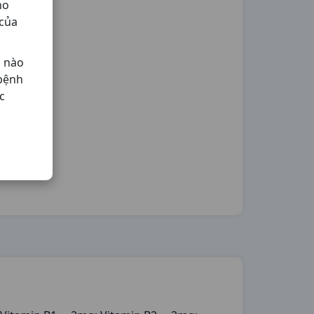
ho
 của
ả nào
 bệnh
c