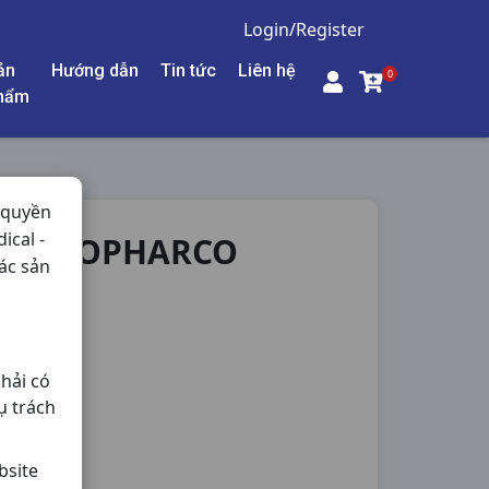
Login/Register
ản
Hướng dẫn
Tin tức
Liên hệ
0
hẩm
 quyền
ical -
NA ISOPHARCO
ác sản
ng,
hải có
ụ trách
bsite