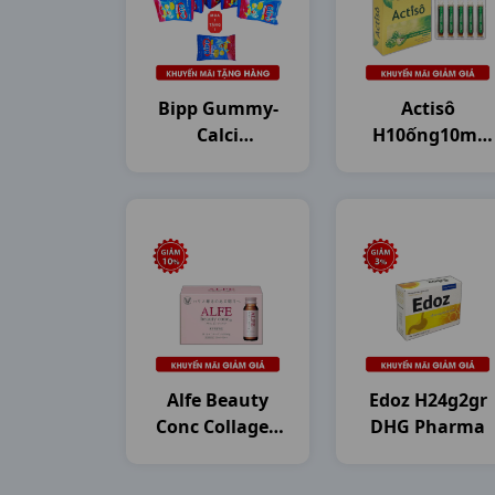
Bipp Gummy-
Actisô
Calci
H10ống10ml
Dây10g20gr
DHG Pharma
Dhg
Alfe Beauty
Edoz H24g2gr
Conc Collagen
DHG Pharma
H10c50ml
Japan