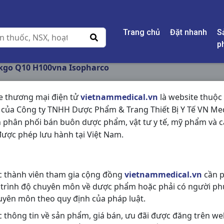
Trang chủ
Đặt nhanh
S
p
kgo Q10 H100vna Isopharco
e thương mại điện tử
vietnammedical.vn
là website thuộc
 của Công ty TNHH Dược Phẩm & Trang Thiết Bị Y Tế VN Med
GINKGO Q10 H100V
 phân phối bán buôn dược phẩm, vật tư y tế, mỹ phẩm và c
ược phép lưu hành tại Việt Nam.
NSX:
Isopharco
Nhóm hàng:
Thực Phẩm Chức Nă
c thành viên tham gia cộng đồng
vietnammedical.vn
cần p
Chia sẻ qua mạng xã hội:
 trình độ chuyên môn về dược phẩm hoặc phải có người ph
uyên môn theo quy định của pháp luật.
c thông tin về sản phẩm, giá bán, ưu đãi được đăng trên we