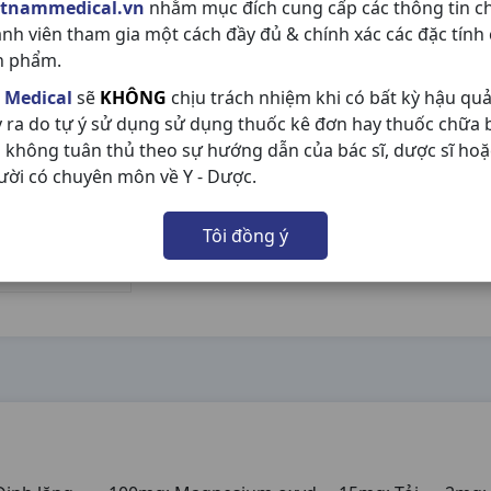
etnammedical.vn
nhằm mục đích cung cấp các thông tin c
ành viên tham gia một cách đầy đủ & chính xác các đặc tính
n phẩm.
 Medical
sẽ
KHÔNG
chịu trách nhiệm khi có bất kỳ hậu qu
y ra do tự ý sử dụng sử dụng thuốc kê đơn hay thuốc chữa
 không tuân thủ theo sự hướng dẫn của bác sĩ, dược sĩ hoặ
ười có chuyên môn về Y - Dược.
Tôi đồng ý