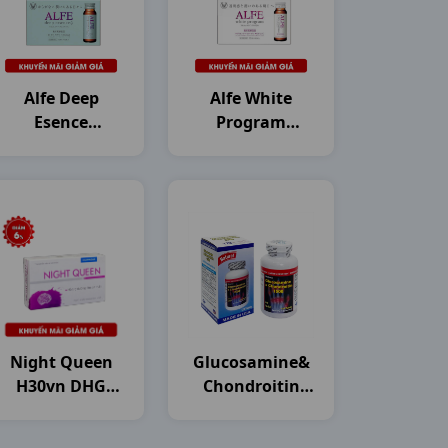
Alfe Deep
Alfe White
Esence
Program
Collagen
Collagen
H10c50ml
H10c50ml
Japan
Japan
Night Queen
Glucosamine&
H30vn DHG
Chondroitin
Pharma
1500mg C120v
USA