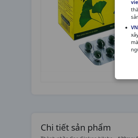
vi
th
sả
VN
xả
mà
ng
Chi tiết sản phẩm