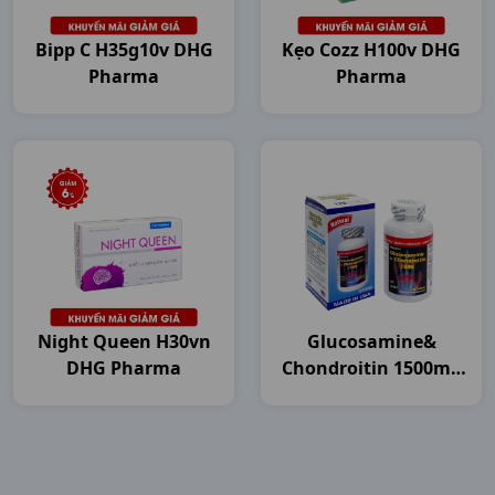
Bipp C H35g10v DHG
Kẹo Cozz H100v DHG
Pharma
Pharma
Night Queen H30vn
Glucosamine&
DHG Pharma
Chondroitin 1500mg
C120v USA