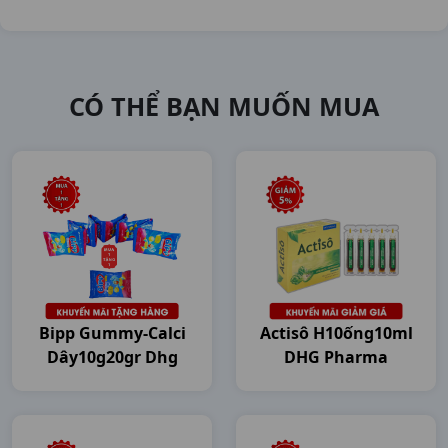
CÓ THỂ BẠN MUỐN MUA
Bipp Gummy-Calci
Actisô H10ống10ml
Dây10g20gr Dhg
DHG Pharma