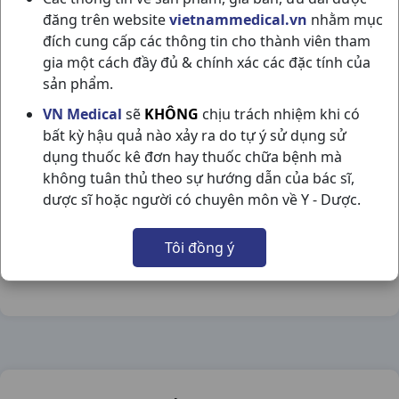
đăng trên website
vietnammedical.vn
nhằm mục
đích cung cấp các thông tin cho thành viên tham
gia một cách đầy đủ & chính xác các đặc tính của
sản phẩm.
GIẤC NGỦ VÀNG H30V HẢI DƯƠNG
VN Medical
sẽ
KHÔNG
chịu trách nhiệm khi có
bất kỳ hậu quả nào xảy ra do tự ý sử dụng sử
NSX:
Hải Dương
dụng thuốc kê đơn hay thuốc chữa bệnh mà
không tuân thủ theo sự hướng dẫn của bác sĩ,
Nhóm hàng:
Thực Phẩm Chức Năng,
dược sĩ hoặc người có chuyên môn về Y - Dược.
Chia sẻ qua mạng xã hội:
Tôi đồng ý