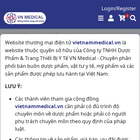
Login/Register
0
Trang chủ
/
Thực Phẩm Chức Năng
/
Website thương mại điện tử
vietnammedical.vn
là
Giấc Ngủ Vàng H30v Hải Dương
website thuộc quyền sở hữu của Công ty TNHH Dược
Phẩm & Trang Thiết Bị Y Tế VN Medical - Chuyên phân
phối bán buôn dược phẩm, vật tư y tế, mỹ phẩm và các
sản phẩm được phép lưu hành tại Việt Nam.
LƯU Ý:
Các thành viên tham gia cộng đồng
vietnammedical.vn
cần phải có đủ trình độ
chuyên môn về dược phẩm hoặc phải có người
phụ trách chuyên môn theo quy định của pháp
luật.
Các thông tin về sản phẩm, giá bán, ưu đãi được