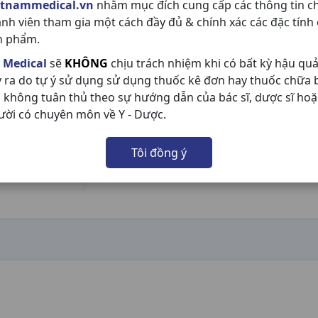
etnammedical.vn
nhằm mục đích cung cấp các thông tin c
ành viên tham gia một cách đầy đủ & chính xác các đặc tính
n phẩm.
 Medical
sẽ
KHÔNG
chịu trách nhiệm khi có bất kỳ hậu qu
y ra do tự ý sử dụng sử dụng thuốc kê đơn hay thuốc chữa
 không tuân thủ theo sự hướng dẫn của bác sĩ, dược sĩ hoặ
ười có chuyên môn về Y - Dược.
Tôi đồng ý