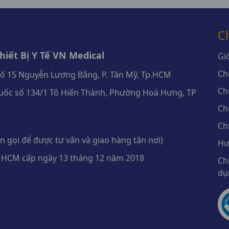
C
iết Bị Y Tế VN Medical
Giớ
Ch
số 15 Nguyễn Lương Bằng, P. Tân Mỹ, Tp.HCM
Ch
ốc số 134/1 Tô Hiến Thành, Phường Hoà Hưng, TP
Ch
Ch
 gọi để được tư vấn và giao hàng tận nơi)
Hư
 HCM cấp ngày 13 tháng 12 năm 2018
Ch
dụ