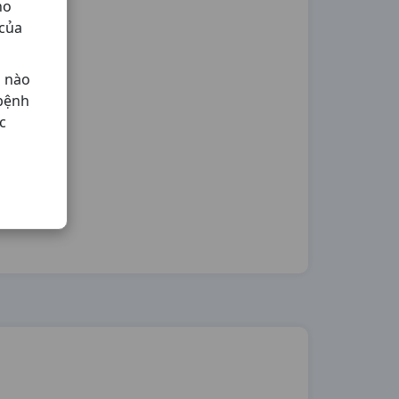
ho
 của
ả nào
 bệnh
c