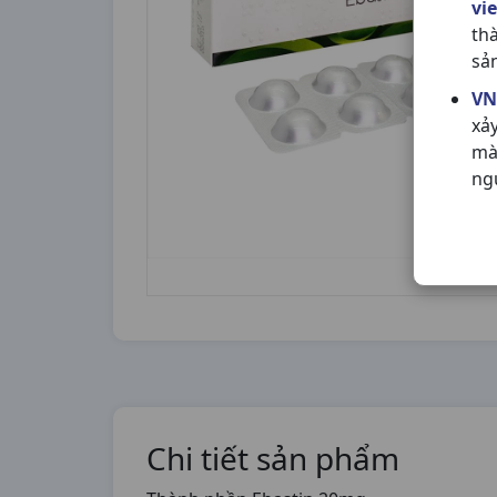
vi
th
sả
VN
xả
mà
ng
Chi tiết sản phẩm