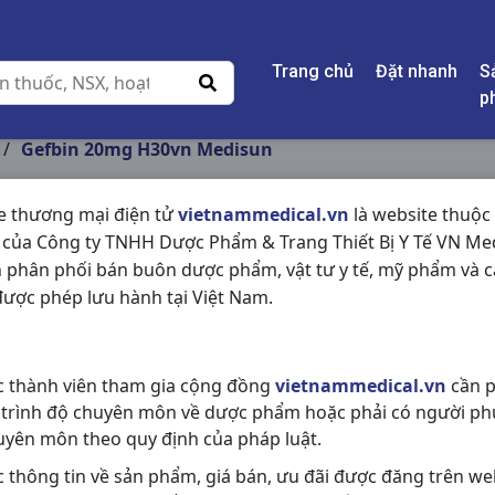
Trang chủ
Đặt nhanh
S
p
/
Gefbin 20mg H30vn Medisun
e thương mại điện tử
vietnammedical.vn
là website thuộc
 của Công ty TNHH Dược Phẩm & Trang Thiết Bị Y Tế VN Med
GEFBIN 20MG H30V
 phân phối bán buôn dược phẩm, vật tư y tế, mỹ phẩm và c
ược phép lưu hành tại Việt Nam.
NSX:
Medisun
Nhóm hàng:
Kháng Viêm - Kháng 
c thành viên tham gia cộng đồng
vietnammedical.vn
cần p
Chia sẻ qua mạng xã hội:
 trình độ chuyên môn về dược phẩm hoặc phải có người ph
uyên môn theo quy định của pháp luật.
c thông tin về sản phẩm, giá bán, ưu đãi được đăng trên we