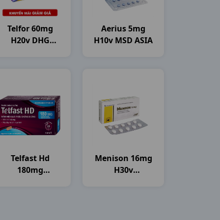
Telfor 60mg
Aerius 5mg
H20v DHG
H10v MSD ASIA
Pharma
Telfast Hd
Menison 16mg
180mg
H30v
H3vi10vbf SNF
Pymepharco