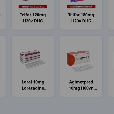
n
Telfor 120mg
Telfor 180mg
H20v DHG
H20v DHG
Pharma
Pharma
Loral 10mg
Agimetpred
Loratadine
16mg H60vn
H100vn
Agimexpharm
Flamigo