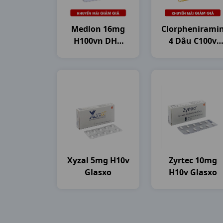
Medlon 16mg
Clorphenirami
H100vn DHG
4 Dâu C100v
Pharma
DHG Pharma
Xyzal 5mg H10v
Zyrtec 10mg
Glasxo
H10v Glasxo