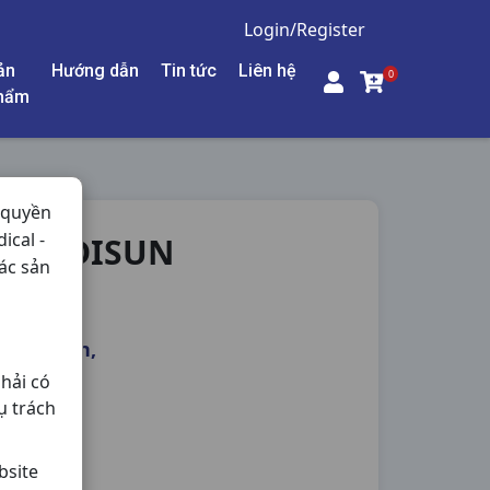
Login/Register
ản
Hướng dẫn
Tin tức
Liên hệ
0
hẩm
 quyền
ical -
N MEDISUN
ác sản
Histamin,
hải có
ụ trách
bsite