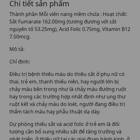
Chi tiết sản phẩm
Thành phần Mỗi viên nang mềm chứa : Hoạt chất:
Sắt Fumarate 162.00mg (tương đương với sắt
nguyên tố 53.25mg), Acid Folic 0.75mg, Vitamin B12
7.50mcg.
Mô tả:
Chỉ định:
Điều trị bệnh thiếu máu do thiếu sắt ở phụ nữ có
thai, trẻ em, thanh thiếu niên, hay người lớn bị
chảy máu bên trong như là chảy máu đường ruột
hay trong các trường hợp nhất định như ung thư
ruột kết và chảy máu do loét, người đang điều trị
thẩm tách máu hay phẫu thuật dạ dày.
Dự phòng thiếu sắt và acid folic ở trẻ em là đối
tượng cần bổ sung nhiều sắt để tăng trưởng và
phát triển, ở thiếu nữ tại các giai đoạn hành kinh, ở