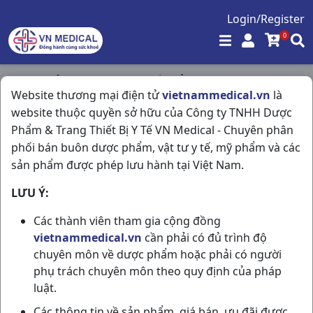
Login/Register
0
Trang chủ
/
Vitamin & Thuốc Bổ
/
Website thương mại điện tử
vietnammedical.vn
là
Ferrovit C H50v Thailand
website thuộc quyền sở hữu của Công ty TNHH Dược
Phẩm & Trang Thiết Bị Y Tế VN Medical - Chuyên phân
phối bán buôn dược phẩm, vật tư y tế, mỹ phẩm và các
sản phẩm được phép lưu hành tại Việt Nam.
LƯU Ý:
Các thành viên tham gia cộng đồng
vietnammedical.vn
cần phải có đủ trình độ
chuyên môn về dược phẩm hoặc phải có người
phụ trách chuyên môn theo quy định của pháp
luật.
Các thông tin về sản phẩm, giá bán, ưu đãi được