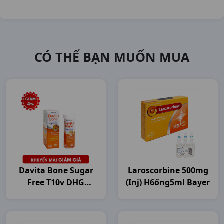
CÓ THỂ BẠN MUỐN MUA
Davita Bone Sugar
Laroscorbine 500mg
Free T10v DHG
(inj) H6ống5ml Bayer
Pharma