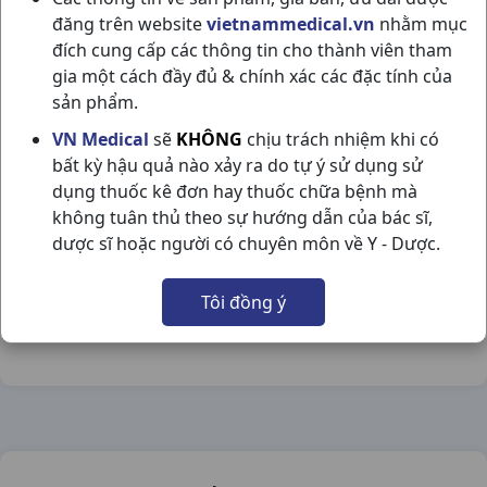
đăng trên website
vietnammedical.vn
nhằm mục
đích cung cấp các thông tin cho thành viên tham
gia một cách đầy đủ & chính xác các đặc tính của
sản phẩm.
FERROVIT C H50V THAILAND
VN Medical
sẽ
KHÔNG
chịu trách nhiệm khi có
bất kỳ hậu quả nào xảy ra do tự ý sử dụng sử
NSX:
Thailand
dụng thuốc kê đơn hay thuốc chữa bệnh mà
không tuân thủ theo sự hướng dẫn của bác sĩ,
Nhóm hàng:
Vitamin & Thuốc Bổ,
dược sĩ hoặc người có chuyên môn về Y - Dược.
Chia sẻ qua mạng xã hội:
Tôi đồng ý