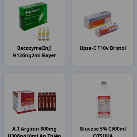
Becozyme(inj)
Upsa-C T10v Bristol
H12ống2ml Bayer
A.t Arginin 800mg
Glucose 5% C500ml
H30ống10ml An Thiên
OTSUKA