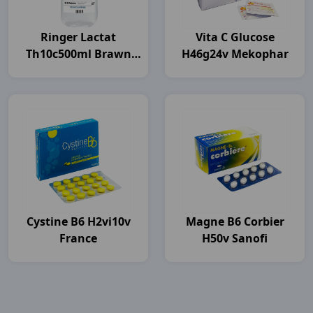
Ringer Lactat
Vita C Glucose
Th10c500ml Brawn
H46g24v Mekophar
India
Cystine B6 H2vi10v
Magne B6 Corbier
France
H50v Sanofi