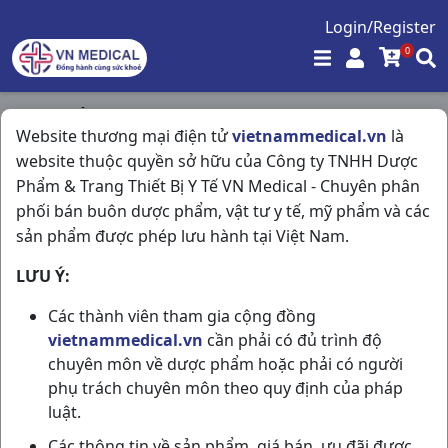
Login/Register
0
Trang chủ
/
Kháng Viêm - Kháng Histamin
/
Website thương mại điện tử
vietnammedical.vn
là
Fefasdin 180mg H10vi10vn Khapharco
website thuộc quyền sở hữu của Công ty TNHH Dược
Phẩm & Trang Thiết Bị Y Tế VN Medical - Chuyên phân
phối bán buôn dược phẩm, vật tư y tế, mỹ phẩm và các
sản phẩm được phép lưu hành tại Việt Nam.
LƯU Ý:
Các thành viên tham gia cộng đồng
vietnammedical.vn
cần phải có đủ trình độ
chuyên môn về dược phẩm hoặc phải có người
phụ trách chuyên môn theo quy định của pháp
luật.
Các thông tin về sản phẩm, giá bán, ưu đãi được