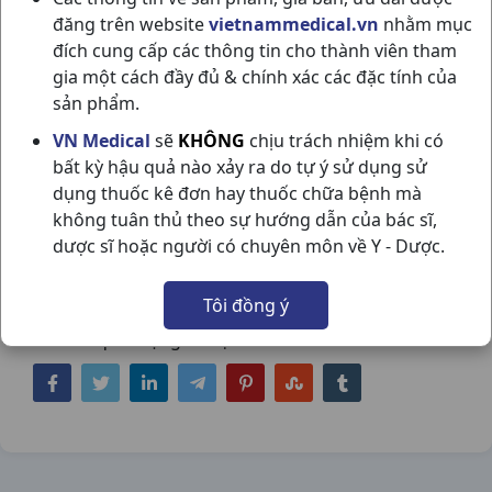
đăng trên website
vietnammedical.vn
nhằm mục
đích cung cấp các thông tin cho thành viên tham
gia một cách đầy đủ & chính xác các đặc tính của
sản phẩm.
FEFASDIN 180MG H10VI10VN
VN Medical
sẽ
KHÔNG
chịu trách nhiệm khi có
bất kỳ hậu quả nào xảy ra do tự ý sử dụng sử
KHAPHARCO
dụng thuốc kê đơn hay thuốc chữa bệnh mà
NSX:
Khapharco
không tuân thủ theo sự hướng dẫn của bác sĩ,
dược sĩ hoặc người có chuyên môn về Y - Dược.
Nhóm hàng:
Kháng Viêm - Kháng
Histamin,
Tôi đồng ý
Chia sẻ qua mạng xã hội: