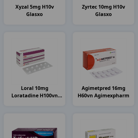
Xyzal 5mg H10v
Zyrtec 10mg H10v
Glasxo
Glasxo
Loral 10mg
Agimetpred 16mg
Loratadine H100vn
H60vn Agimexpharm
Flamigo